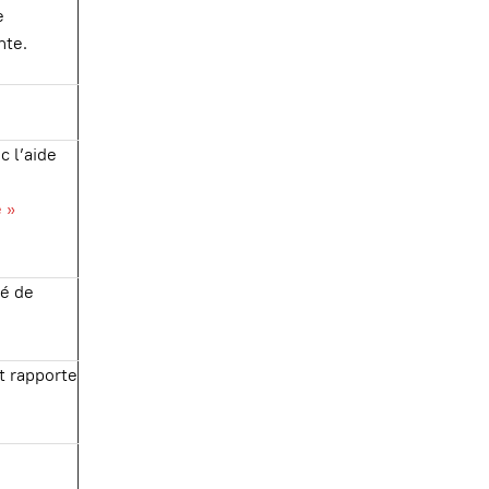
e
nte.
c l’aide
 »
é de
et rapporte
e