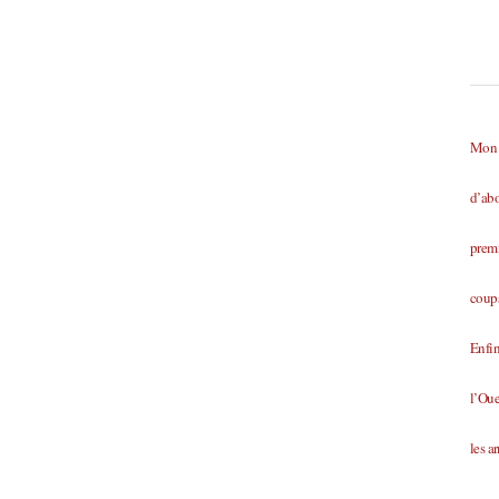
Mon a
d’ab
premi
coups
Enfin
l’Oue
les a