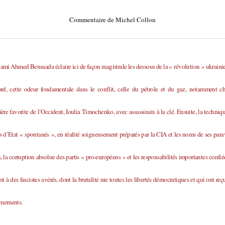
Commentaire de Michel Collon
mi Ahmed Bensaada éclaire ici de façon magistrale les dessous de la « révolution » ukraini
ord, cette odeur fondamentale dans le conflit, celle du pétrole et du gaz, notamment ch
ère favorite de l’Occident, Ioulia Timochenko, avec assassinats à la clé. Ensuite, la techniq
 d’Etat « spontanés », en réalité soigneusement préparés par la CIA et les noms de ses para
, la corruption absolue des partis « pro-européens » et les responsabilités importantes confié
st à des fascistes avérés, dont la brutalité nie toutes les libertés démocratiques et qui ont reç
rmements.