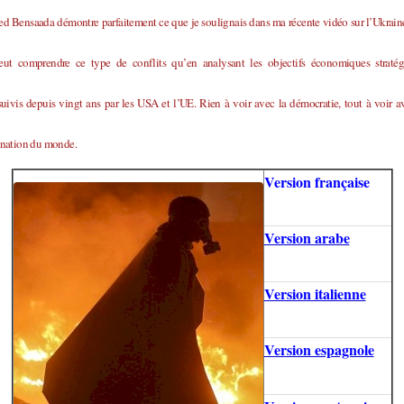
 Bensaada démontre parfaitement ce que je soulignais dans ma récente vidéo sur l’Ukrain
eut comprendre ce type de conflits qu’en analysant les objectifs économiques stratég
uivis depuis vingt ans par les USA et l’UE. Rien à voir avec la démocratie, tout à voir a
nation du monde.
Version française
Version arabe
Version italienne
Version espagnole