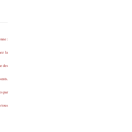
enne :
ez la
ue des
vents.
es par
u tous