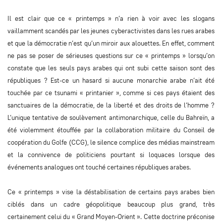
Il est clair que ce « printemps » n’a rien à voir avec les slogans
vaillamment scandés par les jeunes cyberactivistes dans les rues arabes
et que la démocratie n’est qu’un miroir aux alouettes. En effet, comment
ne pas se poser de sérieuses questions sur ce « printemps » lorsqu’on
constate que les seuls pays arabes qui ont subi cette saison sont des
républiques ? Est-ce un hasard si aucune monarchie arabe n’ait été
touchée par ce tsunami « printanier », comme si ces pays étaient des
sanctuaires de la démocratie, de la liberté et des droits de l’homme ?
L’unique tentative de soulèvement antimonarchique, celle du Bahreïn, a
été violemment étouffée par la collaboration militaire du Conseil de
coopération du Golfe (CCG), le silence complice des médias mainstream
et la connivence de politiciens pourtant si loquaces lorsque des
événements analogues ont touché certaines républiques arabes.
Ce « printemps » vise la déstabilisation de certains pays arabes bien
ciblés dans un cadre géopolitique beaucoup plus grand, très
certainement celui du « Grand Moyen-Orient ». Cette doctrine préconise