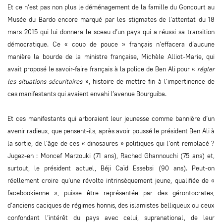
Et ce n’est pas non plus le déménagement de la famille du Goncourt au
Musée du Bardo encore marqué par les stigmates de l’attentat du 18
mars 2015 qui lui donnera le sceau d’un pays qui a réussi sa transition
démocratique. Ce « coup de pouce » français n’effacera d’aucune
manière la bourde de la ministre française, Michèle Alliot-Marie, qui
avait proposé le savoir-faire français à la police de Ben Ali pour «
régler
les situations sécuritaires
», histoire de mettre fin à l’impertinence de
ces manifestants qui avaient envahi l’avenue Bourguiba.
Et ces manifestants qui arboraient leur jeunesse comme bannière d’un
avenir radieux, que pensent-ils, après avoir poussé le président Ben Ali à
la sortie, de l’âge de ces « dinosaures » politiques qui l’ont remplacé ?
Jugez-en : Moncef Marzouki (71 ans), Rached Ghannouchi (75 ans) et,
surtout, le président actuel, Béji Caïd Essebsi (90 ans). Peut-on
réellement croire qu’une révolte intrinsèquement jeune, qualifiée de «
facebookienne », puisse être représentée par des gérontocrates,
d’anciens caciques de régimes honnis, des islamistes belliqueux ou ceux
confondant l’intérêt du pays avec celui, supranational, de leur