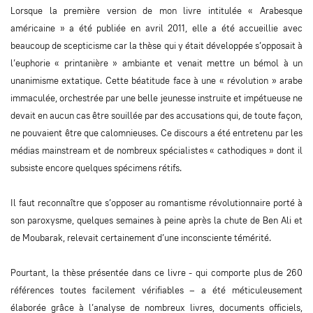
Lorsque la première version de mon livre intitulée « Arabesque
américaine » a été publiée en avril 2011, elle a été accueillie avec
beaucoup de scepticisme car la thèse qui y était développée s’opposait à
l’euphorie « printanière » ambiante et venait mettre un bémol à un
unanimisme extatique. Cette béatitude face à une « révolution » arabe
immaculée, orchestrée par une belle jeunesse instruite et impétueuse ne
devait en aucun cas être souillée par des accusations qui, de toute façon,
ne pouvaient être que calomnieuses. Ce discours a été entretenu par les
médias mainstream et de nombreux spécialistes « cathodiques » dont il
subsiste encore quelques spécimens rétifs.
Il faut reconnaître que s’opposer au romantisme révolutionnaire porté à
son paroxysme, quelques semaines à peine après la chute de Ben Ali et
de Moubarak, relevait certainement d’une inconsciente témérité.
Pourtant, la thèse présentée dans ce livre - qui comporte plus de 260
références toutes facilement vérifiables – a été méticuleusement
élaborée grâce à l’analyse de nombreux livres, documents officiels,