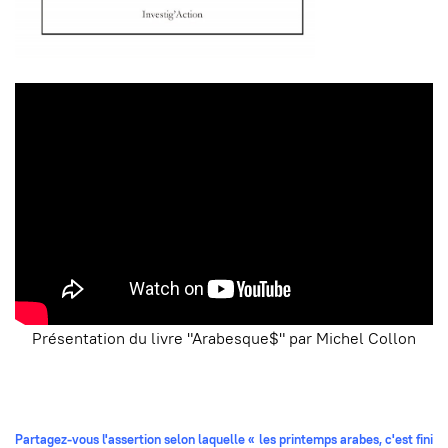
Présentation du livre "Arabesque$" par Michel Collon
Partagez-vous l'assertion selon laquelle « les printemps arabes, c'est fini