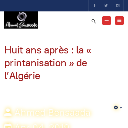
Huit ans après : la «
printanisation » de
l’Algérie
Ahmed Bensaada
Em
Apr 04, 2019