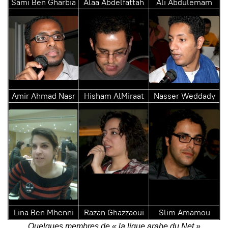
Sami Ben Gharbia
Alaa Abdelfattah
Ali Abdulemam
Amir Ahmad Nasr
Hisham AlMiraat
Nasser Weddady
Lina Ben Mhenni
Razan Ghazzaoui
Slim Amamou
Quelques membres de « la ligue arabe du Net
»