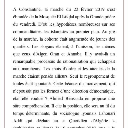
À Constantine, la marche du 22 février 2019 s’est
ébranlée de la Mosquée El Istiqlal après la Grande prière
du vendredi. D’où les hypothèses nombreuses sur ses
commanditaires, les islamistes au premier plan. Au gré
de la marche, la cohorte était augmentée de jeunes des
quartiers. Les slogans étaient, à l’unisson, les mêmes
que ceux d’Alger, Oran et Annaba. Il y avait-là un
remarquable processus de rationalisation qui échappait
aux marcheurs. Les mots d’ordre et les attentes de la
marche étaient pensés ailleurs. Seul le regroupement de
foules était spontané. Cette béance du mouvement, qui
n’épousait pas les formes d’une direction démocratique,
était-elle voulue ? Ahmed Bensaada en propose une
sûre compréhension. Il cite la position, elle sera au fil du
temps déterminante, du sociologue lyonnais Lahouari
Addi qui déclare au « Quotidien d’Algérie »
(publication en ligne), le 19 novembre 2019, que « le