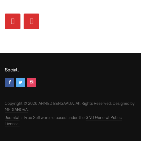
Social.
Copyright © 2026 AHMED BENSAADA. All Rights Reserved. Designed by
MEDIANOVA
.
Joomla!
is Free Software released under the
GNU General Public
License.