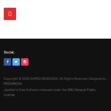
Social.
Copyright © 2026 AHMED BENSAADA. All Rights Reserved. Designed by
MEDIANOVA
.
Joomla!
is Free Software released under the
GNU General Public
License.