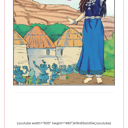
{youtube width="600" height="480"}KRn8SslUtGk{/youtube}