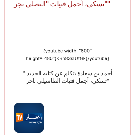
"تسكي، أجمل فتيات "التصلي نجر"
{youtube width="600"
height="480"}KRn8SslUtGk{/youtube}
"أحمد بن سعادة يتكلم عن كتابه الجديد:
"تسكي، أجمل فتيات الطاسيلي
ناجر