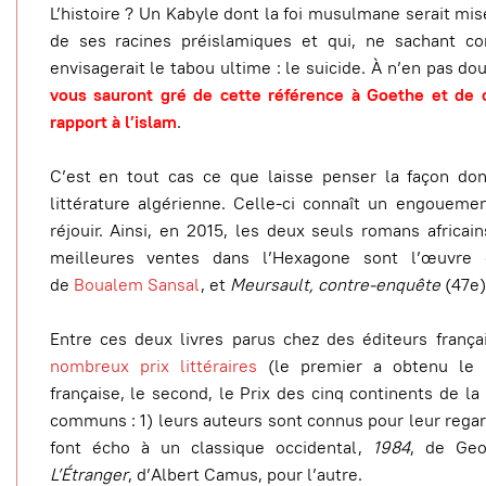
L’histoire ? Un Kabyle dont la foi musulmane serait mi
de ses racines préislamiques et qui, ne sachant con
envisagerait le tabou ultime : le suicide. À n’en pas do
vous sauront gré de cette référence à Goethe et de c
rapport à l’islam
.
C’est en tout cas ce que laisse penser la façon don
littérature algérienne. Celle-ci connaît un engouem
réjouir. Ainsi, en 2015, les deux seuls romans africai
meilleures ventes dans l’Hexagone sont l’œuvre 
de
Boualem Sansal
, et
Meursault, contre-enquête
(47e)
Entre ces deux livres parus chez des éditeurs franç
nombreux prix littéraires
(le premier a obtenu le 
française, le second, le Prix des cinq continents de l
communs : 1) leurs auteurs sont connus pour leur regard c
font écho à un classique occidental,
1984
, de Geo
L’Étranger
, d’Albert Camus, pour l’autre.