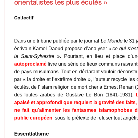
orientalistes les plus éculés »
Collectif
Dans une tribune publiée par le journal
Le Monde
le 31 j
écrivain Kamel Daoud propose d’analyser
« ce qui s’es
la Saint-Sylvestre »
. Pourtant, en lieu et place d’un
autoproclamé
livre une série de lieux communs navrants 
de pays musulmans. Tout en déclarant vouloir déconstru
par « la droite et l’extrême droite », l’auteur recycle les 
éculés, de l’islam religion de mort cher à Ernest Renan 
des foules arabes de Gustave Le Bon (1841-1931).
apaisé et approfondi que requiert la gravité des fait
ne fait qu’alimenter les fantasmes islamophobes d
public européen
, sous le prétexte de refuser tout angél
Essentialisme