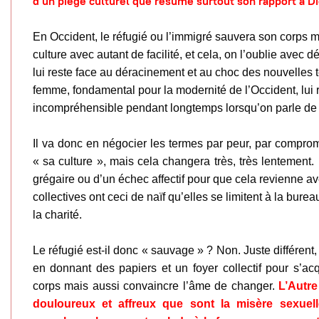
d’un piège culturel que résume surtout son rapport à Di
En Occident, le réfugié ou l’immigré sauvera son corps 
culture avec autant de facilité, et cela, on l’oublie avec d
lui reste face au déracinement et au choc des nouvelles te
femme, fondamental pour la modernité de l’Occident, lui r
incompréhensible pendant longtemps lorsqu’on parle d
Il va donc en négocier les termes par peur, par compro
« sa culture », mais cela changera très, très lentement. Il
grégaire ou d’un échec affectif pour que cela revienne av
collectives ont ceci de naïf qu’elles se limitent à la bure
la charité.
Le réfugié est-il donc « sauvage » ? Non. Juste différent, et
en donnant des papiers et un foyer collectif pour s’acquitt
corps mais aussi convaincre l’âme de changer.
L’Autre
douloureux et affreux que sont la misère sexue