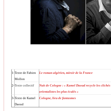
1-
Texte de
Fabien
Le roman algérien, miroir de la France
Mollon
2-
Texte collectif
Nuit de Cologne : « Kamel Daoud recycle les clichés
orientalistes les plus éculés »
3-
Texte de Kamel
Cologne, lieu de fantasmes
Daoud