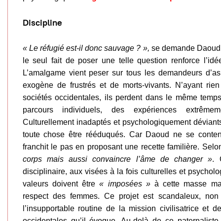
Discipline
« Le réfugié est-il donc sauvage ? »,
se demande Daoud. S
le seul fait de poser une telle question renforce l’idée 
L’amalgame vient peser sur tous les demandeurs d’as
exogène de frustrés et de morts-vivants. N’ayant rien 
sociétés occidentales, ils perdent dans le même temps
parcours individuels, des expériences extrêmem
Culturellement inadaptés et psychologiquement déviants
toute chose être rééduqués. Car Daoud ne se content
franchit le pas en proposant une recette familière. Selon 
corps mais aussi convaincre l’âme de changer »
. 
disciplinaire, aux visées à la fois culturelles et psycho
valeurs doivent être
« imposées »
à cette masse ma
respect des femmes. Ce projet est scandaleux, non
l’insupportable routine de la mission civilisatrice et d
occidentales qu’il évoque. Au-delà de ce paternaliste 