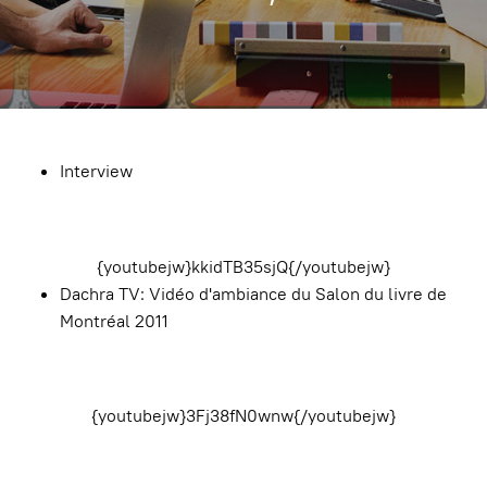
Interview
{youtubejw}kkidTB35sjQ{/youtubejw}
Dachra TV: Vidéo d'ambiance du Salon du livre de
Montréal 2011
{youtubejw}3Fj38fN0wnw{/youtubejw}