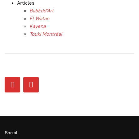
Articles
BabEdd'Art
El Watan
Kayena
Touki Montréal
Social.