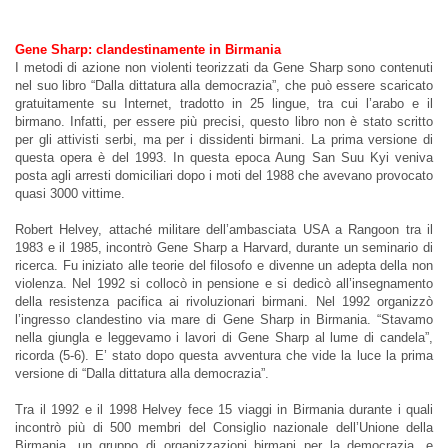
Gene Sharp: clandestinamente in Birmania
I metodi di azione non violenti teorizzati da Gene Sharp sono contenuti
nel suo libro “Dalla dittatura alla democrazia”, che può essere scaricato
gratuitamente su Internet, tradotto in 25 lingue, tra cui l’arabo e il
birmano. Infatti, per essere più precisi, questo libro non è stato scritto
per gli attivisti serbi, ma per i dissidenti birmani. La prima versione di
questa opera è del 1993. In questa epoca Aung San Suu Kyi veniva
posta agli arresti domiciliari dopo i moti del 1988 che avevano provocato
quasi 3000 vittime.
Robert Helvey, attaché militare dell’ambasciata USA a Rangoon tra il
1983 e il 1985, incontrò Gene Sharp a Harvard, durante un seminario di
ricerca. Fu iniziato alle teorie del filosofo e divenne un adepta della non
violenza. Nel 1992 si collocò in pensione e si dedicò all’insegnamento
della resistenza pacifica ai rivoluzionari birmani. Nel 1992 organizzò
l’ingresso clandestino via mare di Gene Sharp in Birmania. “Stavamo
nella giungla e leggevamo i lavori di Gene Sharp al lume di candela”,
ricorda (5-6). E’ stato dopo questa avventura che vide la luce la prima
versione di “Dalla dittatura alla democrazia”.
Tra il 1992 e il 1998 Helvey fece 15 viaggi in Birmania durante i quali
incontrò più di 500 membri del Consiglio nazionale dell’Unione della
Birmania, un gruppo di organizzazioni birmani per la democrazia, e