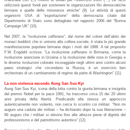
utilizzerà questi fondi per sostenere le organizzazioni filo democratiche
birmane e quelle delle minoranze etniche” (9). Le attività di questi
organismi USA di “esportazione” della democrazia citate dal
Dipartimento di Stato sono dettagliate nel rapporto 2006 del “Burma
Campaign UK” (10).
Nel 2007, la “rivoluzione zafferano”, dal nome del colore dell’abito dei
monaci buddisti che si unirono alla collera sociale, è stata la più grande
manifestazione popolare birmana dopo i moti del 1988. A tal proposito
F.W. Engdahl scrisse: “La rivoluzione zafferano in Birmania, come la
rivoluzione arancione in Ucraina o la rivoluzione delle rose in Georgia e
le diverse rivoluzioni colorate incoraggiate negli ultimi anni contro alcuni
paesi strategici che circondano la Russia, è un esercizio ben
orchestrato di un cambiamento di regime da parte di Washington” (11).
La non violenza secondo Aung San Suu Kyi
Aung San Suu Kyi, icona della lotta contro la giunta birmana e insignita
del premio Nobel per la pace 1991, ha trascorso circa 15 dei 20 ultimi
anni privata della libertà. Predicando ella stessa un approccio
autenticamente non violento, non cerca lo scontro coi militari. “Non mi
auguro una caduta dei militari – ha dichiarato dopo la sua liberazione –
Mi auguro che i militari si elevino fino alle altezze piene di dignità del
professionismo e del patriottismo autentico” (12).