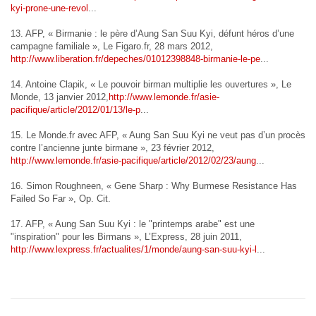
kyi-prone-une-revol
...
13. AFP, « Birmanie : le père d’Aung San Suu Kyi, défunt héros d’une
campagne familiale », Le Figaro.fr, 28 mars 2012,
http://www.liberation.fr/depeches/01012398848-birmanie-le-pe
...
14. Antoine Clapik, « Le pouvoir birman multiplie les ouvertures », Le
Monde, 13 janvier 2012,
http://www.lemonde.fr/asie-
pacifique/article/2012/01/13/le-p
...
15. Le Monde.fr avec AFP, « Aung San Suu Kyi ne veut pas d’un procès
contre l’ancienne junte birmane », 23 février 2012,
http://www.lemonde.fr/asie-pacifique/article/2012/02/23/aung
...
16. Simon Roughneen, « Gene Sharp : Why Burmese Resistance Has
Failed So Far », Op. Cit.
17. AFP, « Aung San Suu Kyi : le "printemps arabe" est une
"inspiration" pour les Birmans », L’Express, 28 juin 2011,
http://www.lexpress.fr/actualites/1/monde/aung-san-suu-kyi-l
...