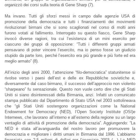
organizzò dei corsi sulla teoria di Gene Sharp (7).
Ma invano. Tutti gli sforzi messi in campo dalle agenzie USA di
promozione della democrazia e tutti i finanziamenti dei movimenti
rivoluzionari birmani che si sono scaglionati nel corso di molti anni
furono votati al fallimento. Interrogato su questo fiasco, Gene Sharp
invocò diverse ragioni, tra cui l’esistenza di un mini esercito per
ciascuno dei gruppi di opposizione: “Tutti i differenti gruppi armati
pensavano di poter vincere l’esercito, ma io penso fosse un giudizio
stupido da parte loro, perché l’esercito era più grande e più forte ed era
meglio armato” (8).
All’inizio degli anni 2000, l’attenzione “filo-democratica” statunitense si
rivolse verso i paesi dell’est e delle ex Repubbliche sovietiche e,
diversamente dal caso birmano, il successo dell’approccio non violento
“sharpeano” fu sensazionale. Questo non vuole certo dire che gli Stati
Uniti si siano disinteressati della Birmania, anzi. Infatti un comunicato
stampa pubblicato dal Dipartimento di Stato USA nel 2003 sottolineava
che “gli Stati Uniti sostengono organizzazioni come la National
Endowment for Democracy (NED), l’Open Society Institute (OSI)e
Internews, che lavorano all’interno e all’esterno della regione su un largo
ventaglio di attività di promozione della democrazia”. Aggiungendo: “La
NED è stata all’avanguardia del nostro lavoro per promuovere la
democrazia e migliorare i diritti umani in Birmania dal 1996. L’abbiamo
finanziata con 2,5 milioni di dollari per l’esercizio 2003 (…) La NED