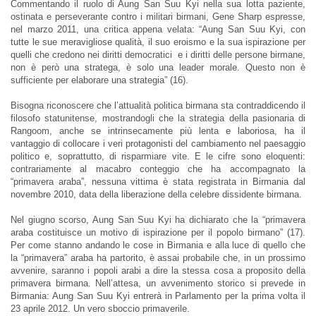
Commentando il ruolo di Aung San Suu Kyi nella sua lotta paziente,
ostinata e perseverante contro i militari birmani, Gene Sharp espresse,
nel marzo 2011, una critica appena velata: “Aung San Suu Kyi, con
tutte le sue meravigliose qualità, il suo eroismo e la sua ispirazione per
quelli che credono nei diritti democratici e i diritti delle persone birmane,
non è però una stratega, è solo una leader morale. Questo non è
sufficiente per elaborare una strategia” (16).
Bisogna riconoscere che l’attualità politica birmana sta contraddicendo il
filosofo statunitense, mostrandogli che la strategia della pasionaria di
Rangoom, anche se intrinsecamente più lenta e laboriosa, ha il
vantaggio di collocare i veri protagonisti del cambiamento nel paesaggio
politico e, soprattutto, di risparmiare vite. E le cifre sono eloquenti:
contrariamente al macabro conteggio che ha accompagnato la
“primavera araba”, nessuna vittima è stata registrata in Birmania dal
novembre 2010, data della liberazione della celebre dissidente birmana.
Nel giugno scorso, Aung San Suu Kyi ha dichiarato che la “primavera
araba costituisce un motivo di ispirazione per il popolo birmano” (17).
Per come stanno andando le cose in Birmania e alla luce di quello che
la “primavera” araba ha partorito, è assai probabile che, in un prossimo
avvenire, saranno i popoli arabi a dire la stessa cosa a proposito della
primavera birmana. Nell’attesa, un avvenimento storico si prevede in
Birmania: Aung San Suu Kyi entrerà in Parlamento per la prima volta il
23 aprile 2012. Un vero sboccio primaverile.