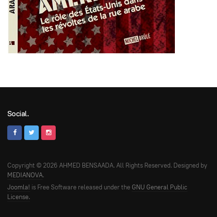
Social.
Copyright © 2026 AHMED BENSAADA. All Rights Reserved. Designed by
MEDIANOVA
.
Joomla!
is Free Software released under the
GNU General Public
License.