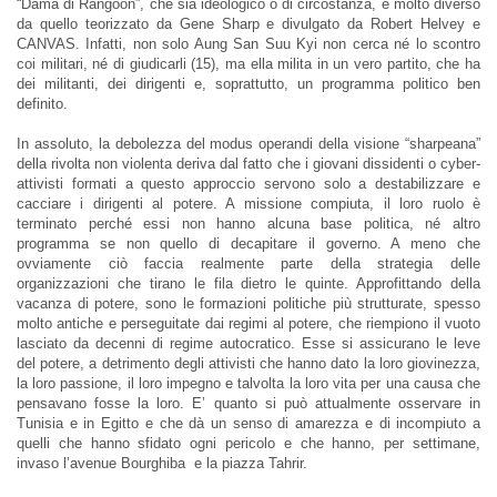
“Dama di Rangoon”, che sia ideologico o di circostanza, è molto diverso
da quello teorizzato da Gene Sharp e divulgato da Robert Helvey e
CANVAS. Infatti, non solo Aung San Suu Kyi non cerca né lo scontro
coi militari, né di giudicarli (15), ma ella milita in un vero partito, che ha
dei militanti, dei dirigenti e, soprattutto, un programma politico ben
definito.
In assoluto, la debolezza del modus operandi della visione “sharpeana”
della rivolta non violenta deriva dal fatto che i giovani dissidenti o cyber-
attivisti formati a questo approccio servono solo a destabilizzare e
cacciare i dirigenti al potere. A missione compiuta, il loro ruolo è
terminato perché essi non hanno alcuna base politica, né altro
programma se non quello di decapitare il governo. A meno che
ovviamente ciò faccia realmente parte della strategia delle
organizzazioni che tirano le fila dietro le quinte. Approfittando della
vacanza di potere, sono le formazioni politiche più strutturate, spesso
molto antiche e perseguitate dai regimi al potere, che riempiono il vuoto
lasciato da decenni di regime autocratico. Esse si assicurano le leve
del potere, a detrimento degli attivisti che hanno dato la loro giovinezza,
la loro passione, il loro impegno e talvolta la loro vita per una causa che
pensavano fosse la loro. E’ quanto si può attualmente osservare in
Tunisia e in Egitto e che dà un senso di amarezza e di incompiuto a
quelli che hanno sfidato ogni pericolo e che hanno, per settimane,
invaso l’avenue Bourghiba e la piazza Tahrir.