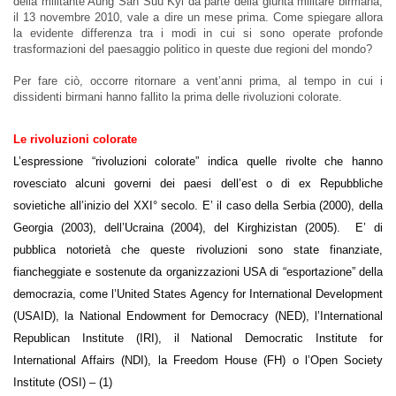
della militante Aung San Suu Kyi da parte della giunta militare birmana,
il 13 novembre 2010, vale a dire un mese prima. Come spiegare allora
la evidente differenza tra i modi in cui si sono operate profonde
trasformazioni del paesaggio politico in queste due regioni del mondo?
Per fare ciò, occorre ritornare a vent’anni prima, al tempo in cui i
dissidenti birmani hanno fallito la prima delle rivoluzioni colorate.
Le rivoluzioni colorate
L’espressione “rivoluzioni colorate” indica quelle rivolte che hanno
rovesciato alcuni governi dei paesi dell’est o di ex Repubbliche
sovietiche all’inizio del XXI° secolo. E’ il caso della Serbia (2000), della
Georgia (2003), dell’Ucraina (2004), del Kirghizistan (2005). E’ di
pubblica notorietà che queste rivoluzioni sono state finanziate,
fiancheggiate e sostenute da organizzazioni USA di “esportazione” della
democrazia, come l’United States Agency for International Development
(USAID), la National Endowment for Democracy (NED), l’International
Republican Institute (IRI), il National Democratic Institute for
International Affairs (NDI), la Freedom House (FH) o l’Open Society
Institute (OSI) – (1)