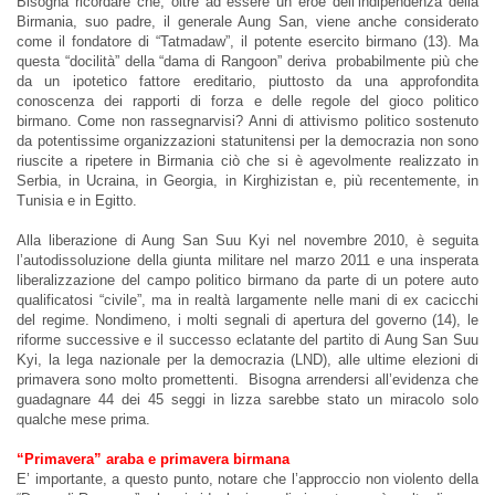
Bisogna ricordare che, oltre ad essere un eroe dell’indipendenza della
Birmania, suo padre, il generale Aung San, viene anche considerato
come il fondatore di “Tatmadaw”, il potente esercito birmano (13). Ma
questa “docilità” della “dama di Rangoon” deriva probabilmente più che
da un ipotetico fattore ereditario, piuttosto da una approfondita
conoscenza dei rapporti di forza e delle regole del gioco politico
birmano. Come non rassegnarvisi? Anni di attivismo politico sostenuto
da potentissime organizzazioni statunitensi per la democrazia non sono
riuscite a ripetere in Birmania ciò che si è agevolmente realizzato in
Serbia, in Ucraina, in Georgia, in Kirghizistan e, più recentemente, in
Tunisia e in Egitto.
Alla liberazione di Aung San Suu Kyi nel novembre 2010, è seguita
l’autodissoluzione della giunta militare nel marzo 2011 e una insperata
liberalizzazione del campo politico birmano da parte di un potere auto
qualificatosi “civile”, ma in realtà largamente nelle mani di ex cacicchi
del regime. Nondimeno, i molti segnali di apertura del governo (14), le
riforme successive e il successo eclatante del partito di Aung San Suu
Kyi, la lega nazionale per la democrazia (LND), alle ultime elezioni di
primavera sono molto promettenti. Bisogna arrendersi all’evidenza che
guadagnare 44 dei 45 seggi in lizza sarebbe stato un miracolo solo
qualche mese prima.
“Primavera” araba e primavera birmana
E’ importante, a questo punto, notare che l’approccio non violento della