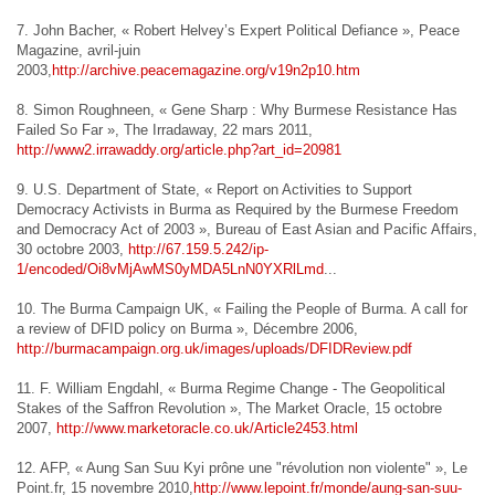
7. John Bacher, « Robert Helvey’s Expert Political Defiance », Peace
Magazine, avril-juin
2003,
http://archive.peacemagazine.org/v19n2p10.htm
8. Simon Roughneen, « Gene Sharp : Why Burmese Resistance Has
Failed So Far », The Irradaway, 22 mars 2011,
http://www2.irrawaddy.org/article.php?art_id=20981
9. U.S. Department of State, « Report on Activities to Support
Democracy Activists in Burma as Required by the Burmese Freedom
and Democracy Act of 2003 », Bureau of East Asian and Pacific Affairs,
30 octobre 2003,
http://67.159.5.242/ip-
1/encoded/Oi8vMjAwMS0yMDA5LnN0YXRlLmd
...
10. The Burma Campaign UK, « Failing the People of Burma. A call for
a review of DFID policy on Burma », Décembre 2006,
http://burmacampaign.org.uk/images/uploads/DFIDReview.pdf
11. F. William Engdahl, « Burma Regime Change - The Geopolitical
Stakes of the Saffron Revolution », The Market Oracle, 15 octobre
2007,
http://www.marketoracle.co.uk/Article2453.html
12. AFP, « Aung San Suu Kyi prône une "révolution non violente" », Le
Point.fr, 15 novembre 2010,
http://www.lepoint.fr/monde/aung-san-suu-