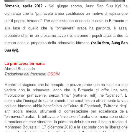
Birmania, aprile 2012 -
Nel giugno scorso, Aung San Suu Kyi ha
dichiarato che la “primavera araba costituisce un motivo di ispirazione
per il popolo birmano”. Per come stanno andando le cose in Birmania e
alla luce di quello che la “primavera” araba ha partorito, è assai
probabile che, in un prossimo avvenire, saranno i popoli arabi a dire la
(nella foto, Aung San
stessa cosa a proposito della primavera birmana
Suu Kyi).
La primavera birmana
Ahmed Bensaada
Traduzione dal francese:
OSSIN
Mentre la stagione che ha riempito le piazze arabe non ha niente a che
vedere con la primavera, ecco che la Birmania ci offre una vera
“rivoluzione” primaverile, senza “Irhal” (vattene, ndt), né “Sparisci”. E
senza che l’innegabile cambiamento che caratterizza attualmente la vita
politica birmana abbia beneficiato dell’aiuto di Facebook, Twitter e degli
altri social media, strumenti di contestazione per eccellenza della
“primavera” araba. E tuttavia le “rivoluzioni” araba e birmana sono state
straordinariamente sincrone: la prima ha debuttato con il gesto tragico di
Mohamed Bouazizi il 17 dicembre 2010 e la seconda con la liberazione