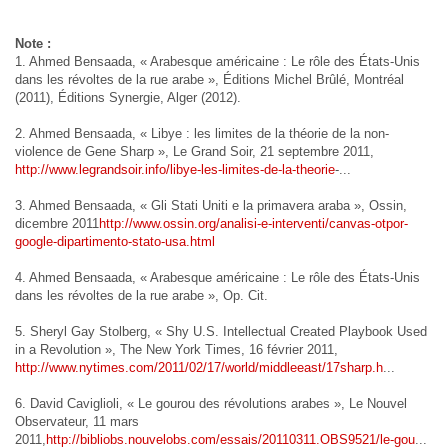
Note :
1. Ahmed Bensaada, « Arabesque américaine : Le rôle des États-Unis
dans les révoltes de la rue arabe », Éditions Michel Brûlé, Montréal
(2011), Éditions Synergie, Alger (2012).
2. Ahmed Bensaada, « Libye : les limites de la théorie de la non-
violence de Gene Sharp », Le Grand Soir, 21 septembre 2011,
http://www.legrandsoir.info/libye-les-limites-de-la-theorie
-...
3. Ahmed Bensaada, « Gli Stati Uniti e la primavera araba », Ossin,
dicembre 2011
http://www.ossin.org/analisi-e-interventi/canvas-otpor-
google-dipartimento-stato-usa.html
4. Ahmed Bensaada, « Arabesque américaine : Le rôle des États-Unis
dans les révoltes de la rue arabe », Op. Cit.
5. Sheryl Gay Stolberg, « Shy U.S. Intellectual Created Playbook Used
in a Revolution », The New York Times, 16 février 2011,
http://www.nytimes.com/2011/02/17/world/middleeast/17sharp.h
...
6. David Caviglioli, « Le gourou des révolutions arabes », Le Nouvel
Observateur, 11 mars
2011,
http://bibliobs.nouvelobs.com/essais/20110311.OBS9521/le-gou
...