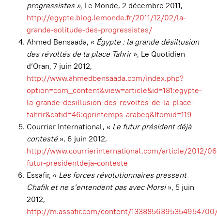
progressistes »,
Le Monde, 2 décembre 2011,
http://egypte.blog.lemonde.fr/2011/12/02/la-
grande-solitude-des-progressistes/
Ahmed Bensaada, «
Égypte : la grande désillusion
des révoltés de la place Tahrir
», Le Quotidien
d’Oran, 7 juin 2012,
http://www.ahmedbensaada.com/index.php?
option=com_content&view=article&id=181:egypte-
la-grande-desillusion-des-revoltes-de-la-place-
tahrir&catid=46:qprintemps-arabeq&Itemid=119
Courrier International, «
Le futur président déjà
contesté
», 6 juin 2012,
http://www.courrierinternational.com/article/2012/0
futur-presidentdeja-conteste
Essafir, «
Les forces révolutionnaires pressent
Chafik et ne s’entendent pas avec Morsi
», 5 juin
2012,
http://m.assafir.com/content/1338856395354954700/f