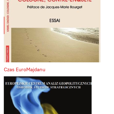
Czas EuroMajdanu