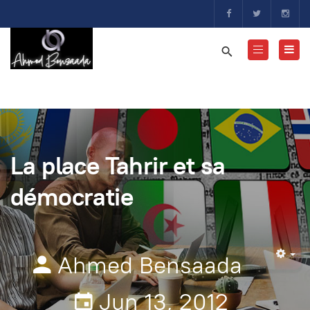
La place Tahrir et sa
démocratie
Ahmed Bensaada
Em
Jun 13, 2012