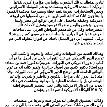
تنادي بمتطلبات تلك الشعوب .وإنما هي مؤامرة كبرى نفذتها
الولايات المتحدة الامريكية وبمساندة ودعم الموساد الاسرائيلي
وبعض الاستخبارات الغربية .نعم خطة ومسرحية محكمة الفصول
تم كتابة السيناريو الدرامي لفصولها في اروقة CIA والبنتاجون
الامريكية وحقيقة ماحصل على ارض الواقع في مصر وليبيا
وسوريا وتونس واليمن ماهو الا تجسيد وتمثيل لأحداث تلك
المسرحيات وكل من شاهدهم المواطن العربي على ساحات
العرض عفوا في الميادين والساحات ماهم سوى كمبارس قد لا
يرقى اغلبيتهم الي دور الممثل ناهيك عن ادوار البطولة التي هم
ابعد ما يكونون عنها.
وهنالك العديد من المؤلفات والدراسات والبحوث والكتب التي
توضح الدور الامريكي في تلك الثورات ولعل من اجمل ما قرأت
كتاب (الدور الامريكي في الثورات العربية)للدكتور احمد بن سعادة
وهو استاذ دكتور كندي من اصول جزائرية وتميز كتابه انه مدعوم
بالوثائق الدامغة التي توضح الدور الامريكي في تلك الثورات. وقد
امتد ذلك الدور على مراحل التكوين والتأطير والتدريب والدعم
اللوجستي بل والمساندة الفعلية والميدانية .وساهمت في ذلك
العديد من الدوائر الامريكية والتي تعنى بتصدير
الديموقراطية
مثل(الوكالة الامريكية للتنمية الدوليةUSAID).
وكذلك الصندوق الوطني للديموقراطية وغيرها من منظمات
وكل ذلك من
المجتمع المدني التي وقفت جنبا الي جنب مع CIA ،