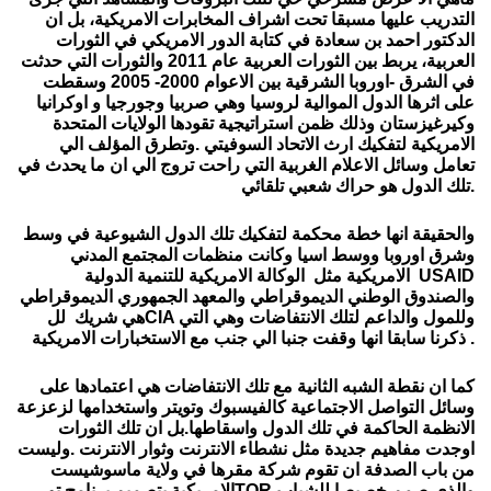
التدريب عليها مسبقا تحت اشراف المخابرات الامريكية، بل ان
الدكتور احمد بن سعادة في كتابة الدور الامريكي في الثورات
العربية، يربط بين الثورات العربية عام 2011 والثورات التي حدثت
في الشرق -اوروبا الشرقية بين الاعوام 2000- 2005 وسقطت
على اثرها الدول الموالية لروسيا وهي صربيا وجورجيا و اوكرانيا
وكيرغيزستان وذلك ظمن استراتيجية تقودها الولايات المتحدة
الامريكية لتفكيك ارث الاتحاد السوفيتي .وتطرق المؤلف الي
تعامل وسائل الاعلام الغربية التي راحت تروج الي ان ما يحدث في
.
تلك الدول هو حراك شعبي تلقائي
والحقيقة انها خطة محكمة لتفكيك تلك الدول الشيوعية في وسط
وشرق اوروبا ووسط اسيا وكانت منظمات المجتمع المدني
USAID
الامريكية مثل الوكالة الامريكية للتنمية الدولية
والصندوق الوطني الديموقراطي والمعهد الجمهوري الديموقراطي
وللمول والداعم لتلك الانتفاضات وهي التي
CIA
هي شريك لل
.
ذكرنا سابقا انها وقفت جنبا الي جنب مع الاستخبارات الامريكية
كما ان نقطة الشبه الثانية مع تلك الانتفاضات هي اعتمادها على
وسائل التواصل الاجتماعية كالفيسبوك وتويتر واستخدامها لزعزعة
الانظمة الحاكمة في تلك الدول واسقاطها.بل ان تلك الثورات
اوجدت مفاهيم جديدة مثل نشطاء الانترنت وثوار الانترنت .وليست
من باب الصدفة ان تقوم شركة مقرها في ولاية ماسوشيست
والذي صمم خصيصا للشباب
TOR
الامريكية بتصميم برنامج تور