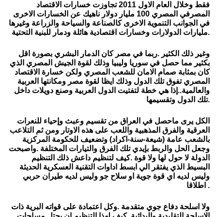
فقط وخلال العام الاول 2011 تجاوزت خسارات الاقتصاد
المصرفي المصري 100 مليار دولار ناهيك عن الخسارات الاخرى
في الجوانب التنموية الاخرى كالصناعة والسياحة والزراعة وغيرها
مليارات الدولارات وخسارات اقتصادية هائلة ودمار للبنية التحتية.
وغير ذلك الكثير .ربما في مصر كان الدمار البشري بصورة اقل
بكثير مما حصل في سوريا وليبيا وذلك لقوة الجيش المصري الذي
كان بمثابة صمام الامان للشعب المصري ولكن خسارة الاقتصاد
المصري تفوق تلك الدول وذلك ايظا لقوة مصر ومكانتها العربية
والعالمية..إذا هي خطة لتفتيت الدول العربية وصنع دويلات داخل
تلك الدول وتقسيمها.
الكل يرى ماحصل في العراق من تقسيم وعبث وإحياء للنعرات
العرقية والفرق المذهبية واللعب على هذه الاوتار ومن ثم التلاعب
بالشعب عامة (شيعة-سنة-اكراد) وتضعيف للحكومة المركزية
وجعل الحل والربط بإيدي تلك الفرق والتيارات المختلفة .واصبحت
الدولة لا حول لها ولا قوة .كيف لتنظيم داعش ذلك التنظيم
البسيط الذي يفتقر الي ابسط اداوات التقنية العسكرية الحديثة
وليس لديه اي قوة جوية او سلاح جو وليس لديه طيران حربي
اطلاقا .
ولا اسلحة دفاع جوي متقدمة .وكل اعتمادة على قواته البرية ذات
الاسلحة التقليدية والبدائية .كيف لهذا التنظيم ان يحتل مساحات