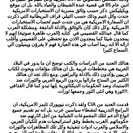
ادين عام 95 في قضية عبدة الشيطان والعياذ بالله .بل ان موقع
ويكيليكس ذكر حسب وثائق مسربة ان الاستخبارات الامريكية
جندت وائل غنيم وذلك حسب التيلي قراف البريطانية التي ذكرت
ان السفارة الامريكية هي من جندت غنيم لحساب الاستخبارات
الامريكية .وكل ذلك كان بالوثائق والادلة الدامغة .ومشكلة العرب
كما قال عبدالله القصيمي في كتابه (العرب ظاهرة صوتية) انهم لا
يمجدون شيئا كما يمجدون الاذن مع تحفظي على القصيمي وأغلب
ارائه الا انه ربما اصاب في هذه العبارة فهم لا يقرؤن ويميلون الي
.
السماع كثير
ا
هنالك العديد من الدراسات والكتب توضح ان ما يدور في البلاد
العربية هي مخططات غربية .بل ان هنالك مؤلفات وبحوث لكتاب
غربيين يؤكدون ذلك بالادلة والبراهين .ومع ذلك تجد ان هنالك
الكثير من السذج مازالوا يرددون الربيع العربي والثورات ضد
الاستبداد وضد الحكومات الديكتاتورية .إنها تبدو كما قال القذافي
!!!.
ثورة وهي انثى الثور وجمعها ثورات
قدمت العديد من
CIA
ولقد ذكرت نيويورك تايمز الامريكية، ان
البرامج التدريبية لنشطاء سياسين عرب .بل انه تم تقديم جميع
انواع الدعم لتلك المجموعات الشبابية من اجل اثارتهم ضد
حكوماتهم .الغرب يخطط وفق استراتيجيات هدم للكيان العربي
والاسلامي والعرب ادوات تنفيذية وكل تلك المظاهرات والثورات
ماهي الا عرض مسرحي حي لتلك البروفات والمشاهد التي جرى