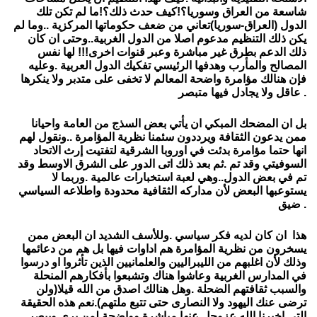
شاسعة من العراق وسوريا؟!كيف حدث ذلك؟!ما لم تكن تلك
الدول (العراق-سوريا)تعاني من ضعف حكوماتها المركزية ..وما لم
يكن ذلك التنظيم مدعوم اصلا من الدول الغربية..وحتى ان كان
ذلك الدعم بطرق غير مباشرة وعبر قنوات اخرى!!! لها نفس
المصالح والمأرب وهدفها الرئيسي تفكيك الدول العربية .وعليه
فإن هنالك مؤامرة واضحة المعالم لا تخفى على متدبر ولا ينكرها
عاقل ولا يجادل فيها متبصر .
بل ان المضحك المبكي ان يأتي بعض السذج من العامة واحيانا
ممن يدعون الثقافة ويرددون سئمنا نظرية المؤامرة ..ونقول لهم
انها حتما مؤامرة بدئت في اوروبا الشرقية لتفتيت إرث الاتحاد
السوفيتي وقد تم .ثم بعد ذلك اتى الدور على الشرق الاوسط وقد
تم في بعض الدول..وهي لعبة استخبارات عالمية .وربما لا
يستوعبها البعض لأن مداركه الثقافية محدودة واطلاعه السياسي
ضيق .
هذا ان كان لديه فكر سياسي .وللأسف الشديد ان البعض ممن
يسخرون من نظرية المؤامرة هم اداوات فيها بل هم من دعائمها
وذلك لأن اغلبهم من الليبراليين والعلمانيين الذين تأثروا او درسوا
في المدارس الغربية وعاشوا هناك وتشبعوا بأفكارهم المنحلة
والسبب ثقافتهم الضحلة .وهل هنالك اصدق من الله قيلا(ولن
ترضى عنك اليهود ولا النصارى حتى تتبع ملتهم).نعم هذه الحقيقة
التي اخبرنا الله عزوجل عنها مباشرة وواضحة لمن يرى ويبصر