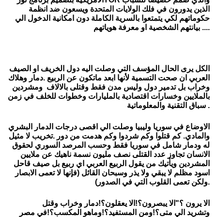
الذين يدورون في فلك الولايات المتحدة ويسعون ضد انظمة
حكوماتهم لكي يتمتعوا بالسرية الكاملة دون امكانية الدخول الي
بيانتهم الشخصية او معرفة هوياتهم ....
الكل يرى الحال المؤسف التي وصلت اليه دول الخريف او الصيف
العربي ان صحت التسمية لأنها ابعد ماتكون عن الربيع .دمار وهلاك
وخراب بل تدمير دول وليس مدن فقط وقتلى بالالاف ومشردين
بالملايين وخسارات اقتصادية بالمليارات وخطوات للخلف في زمن
سباق التقنية والمعلوماتية .
الاوضاع في سوريا وليبيا وصلت الي اقصى درجات الدمار البشري
والمادي. كم قتلوا وكم شردوا وكم هدمت من دور .تخريب لا مثيل
له ودمار شامل في سوريا فقط وحسب المرصد السوري لحقوق
الانسان تجاوز عدد القتلى نصف مليون نسمة ناهيك عن ملايين
المشردين ويأتيك من يقول الربيع العربي اي ربيع بل صيف قاحل
اسود مظلم لا يبقي ولا يذر وسبحان القائل (فإنها لا تعمى الابصار
ولكن تعمى القلوب التي في الصدور).
الا يرون ؟"الا يبصرون؟!الا يعقلون؟!دمار وخراب وقتل
وتشريد الي متى؟!ومن المستفيد؟!وماهو المكسب؟!في مصر