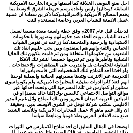
اجل صنع الفوضى الخلاقة كما اسمتها وزيرة الخارجية الامريكية
السابقة كونداليزا رايس واعادة رسم خريطة الشرق الاوسط بما
يخدم المصالح الامريكية والاسرائلية.وكما ذكر بن سعادة ان عملية
غسل الادمغة للشباب العربي وخاصة المستخدم للنت.
قد بدأت قبل عام 2007م وفق خطة واسعة معدة مسبقا لغسل
ادمغة الشباب وبث الحقد ضد حكوماتهم وتصويرها بالحكومات
الاستبدادية والرجعية والمتخلفة.كما زرعت في نفوس الشباب
الحماس والثقة وانهم هم المنقذون ومن يجب عليهم انقاذ تلك
الشعوب من حكوماتها المتخلفة ومن ثم قامت بتكوين تلك الخلايا
الشبابية وتأطيرها ومن ثم تدريبها خصيصا لنشر تلك الافكار
المناوئة للحكومات بل والتدريب على المظاهرات والاحتجاجات .
ولو اخذنا احد النماذج لتلك الشخصيات التي قامت بأدوراها
التخريبية عبر الانترنت وتتبعنا مسيرتهم الحياتية والعملية لوجدنا
انهم فعلا كانوا ادوات تنفيذية للمخابرات الامريكية ولم يكونوا سوى
ممثلين او كمبارس في تلك المسرحية التي وقعت احداثها عبر
مواقع التواصل الاجتماعي كالفيس بوك(كلنا خالد سعيد) او في
الميادين العربية كميدان التحرير ومن تلك النماذج وائل غنيم المدير
الاقليمي لمكتب شركة قوقل في الشرق الاوسط بدبي .وحقيقة
ان وائل غنيم ماهو الا عميل للمخابرات الامريكية وللأسف الشديد
صنع منه الاعلام الغربي بطلا قوميا ومناهظا سياسا
اوضحنا في المقال السابق ان احد نماذج الكمبارس في الثورات
وذلك الشخص الماسوني قد
CIA
العربية وائل غنيم هو عميل لل