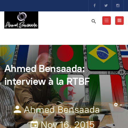
Ahmed Bensaada:
interview à la RTBF
Ahmed Bensaada
Em
Nov 16, 2015