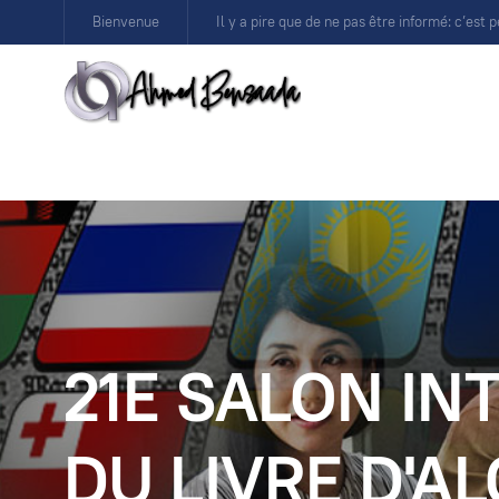
Bienvenue
Il y a pire que de ne pas être informé: c’est p
21E SALON IN
DU LIVRE D'AL