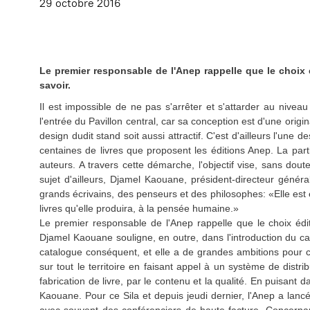
29 octobre 2016
Le premier responsable de l'Anep rappelle que le choix é
savoir.
Il est impossible de ne pas s'arrêter et s'attarder au niveau
l'entrée du Pavillon central, car sa conception est d'une origina
design dudit stand soit aussi attractif. C'est d'ailleurs l'une 
centaines de livres que proposent les éditions Anep. La parti
auteurs. A travers cette démarche, l'objectif vise, sans doute,
sujet d'ailleurs, Djamel Kaouane, président-directeur généra
grands écrivains, des penseurs et des philosophes: «Elle est 
livres qu'elle produira, à la pensée humaine.»
Le premier responsable de l'Anep rappelle que le choix édit
Djamel Kaouane souligne, en outre, dans l'introduction du cat
catalogue conséquent, et elle a de grandes ambitions pour c
sur tout le territoire en faisant appel à un système de distri
fabrication de livre, par le contenu et la qualité. En puisant
Kaouane. Pour ce Sila et depuis jeudi dernier, l'Anep a la