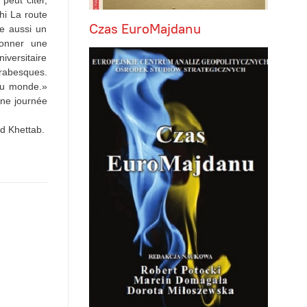
peut citer,
hi La route
Czas EuroMajdanu
se aussi un
donner une
iversitaire
Arabesques.
du monde.»
une journée
id Khettab.