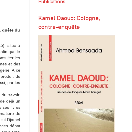
Publications
Kamel Daoud: Cologne,
contre-enquête
a quête du
é), situé à
 afin que le
onsulter les
èmes et des
lgérie. A ce
 produit de
si, par les
 du savoir.
ède déjà un
 ses livres
 matière de
nclut Djamel
ences débat