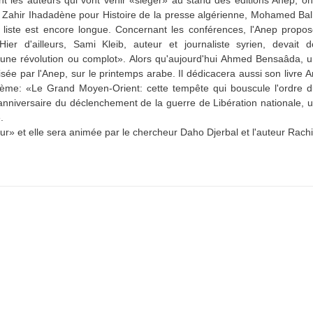
 les auteurs qui vont venir «siéger» au stand des éditions Anep, on 
 Zahir Ihadadène pour Histoire de la presse algérienne, Mohamed Bal
a liste est encore longue. Concernant les conférences, l'Anep propo
r d'ailleurs, Sami Kleib, auteur et journaliste syrien, devait 
une révolution ou complot». Alors qu'aujourd'hui Ahmed Bensaâda, un
sée par l'Anep, sur le printemps arabe. Il dédicacera aussi son livre 
thème: «Le Grand Moyen-Orient: cette tempête qui bouscule l'ordre 
 anniversaire du déclenchement de la guerre de Libération nationale, 
.
r» et elle sera animée par le chercheur Daho Djerbal et l'auteur Rach