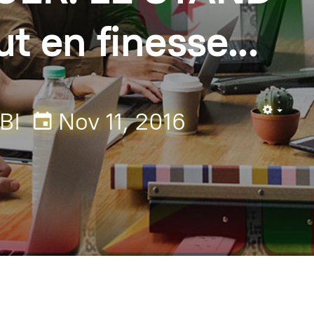
t en finesse...
BI
Nov 11, 2016
Empty