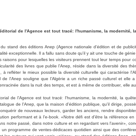
ditorial de l'Agence est tout tracé: l'humanisme, la modernité, l
 du stand des éditions Anep (Agence nationale d'édition et de publicit
lité exceptionnelle. Il a fallu sans doute qu'il y ait une touche de génie
des raisons pour lesquelles les visiteurs prennent tout leur temps pour c
cularité des livres que publie l'Anep, réside dans la diversité des th
 à refléter le mieux possible la diversité culturelle qui caractérise l'A
l de l'Anep souligne que l'Algérie a un riche passé culturel et elle a
enracinée dans la nuit des temps, et est à même de contribuer, elle aus
orial de l'Agence est tout tracé: l'humanisme, la modernité, la quête
alogue de l'Anep, que la maison d'édition publique, qu'il dirige, poss
onquérir de nouveaux lecteurs, garder les anciens, rendre disponibles
bution performant et à l'e-book. «Notre défi est d'être la référence en
 dans notre passé, dans notre culture et en regardant vers l'avenir», co
ncé un programme de ventes-dédicaces quotidien ainsi que des confér