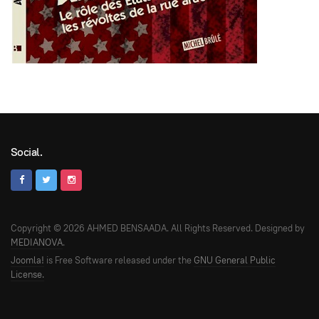
Social.
Copyright © 2026 AHMED BENSAADA. All Rights Reserved. Designed by
MEDIANOVA
.
Joomla!
is Free Software released under the
GNU General Public
License.