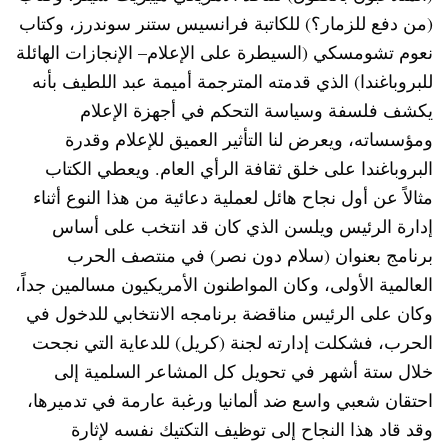
(من دفع للزمار؟) للكاتبة فرانسيس ستنر سوندرز، وكتاب
نعوم تشومسكي (السيطرة على الإعلام– الإنجازات الهائلة
للبروباغندا) الذي قدمته المترجمة أميمة عبد اللطيف بأنه
يكشف فلسفة وسياسة التحكم في أجهزة الإعلام
ومؤسساته، ويعرض لنا التأثير العميق للإعلام وقدرة
البروباغندا على خلق ثقافة الرأي العام. ويعطي الكتاب
مثالاً عن أول نجاح هائل لعملية دعائية من هذا النوع أثناء
إدارة الرئيس ويلسن الذي كان قد انتخب على أساس
برنامج بعنوان (سلام دون نصر) في منتصف الحرب
العالمية الأولى، وكان المواطنون الأمريكيون مسالمين جداً،
وكان على الرئيس مناقضة برنامجه الانتخابي للدخول في
الحرب، فشكلت إدارته لجنة (كريل) للدعاية التي نجحت
خلال ستة أشهر في تحويل كل المشاعر السلمية إلى
احتقان شعبي واسع ضد ألمانيا ورغبة عارمة في تدميرها،
وقد قاد هذا النجاح إلى توظيف التكتيك نفسه لإثارة