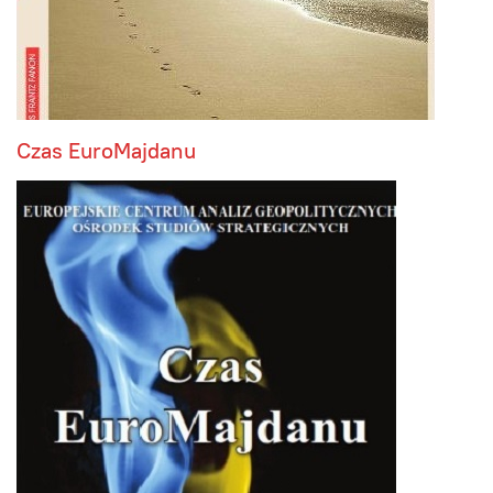
Czas EuroMajdanu