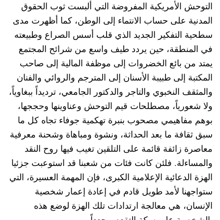
التوحش الأمريكية المفروضة التي ألبست ثوب الحقوق
المدنية على حساب الانتماء إلى الوطن، كما أظهرت مدى
سطحية التفكير الجديد الذي قلب أسس الصراع وطبيعته
في المنطقة، حين يردد طيف واسع من شرائح المجتمع
يمتد من بائع الخضروات إلى موظفة المالية إلى صاحب
المكتبة إلى طبيبة الأسنان إلى المترجم والروائي والفنان
والمثقف النخبوي والتاجر والدكتور الجامعي، ترديداً ببغاوياً،
ولا شعورياً، مصطلحات قيم التوحش وعناوينها وحججها،
بوهم مفاهيمي مصحوب بنبرة تهكمية جوفاء تجاه كل ما
سبق ثقافة ما بعد الحداثة، ونشوة ومباهاة وشحنة معرفية
معاصرة زائفة قائمة على التلقين تغيب فيها روح النقد
والمساءلة. فلئن كانت فئات من شعبنا قد استوعبت جزئيا
الهزة الدعائية الإعلامية الكبرى، فإن المهمة العسيرة، التي
ستواجهنا لأمد طويل قادم في إعادة إعمار شخصية
الإنسان، هي معالجة ارتدادات تلك الهزة لوضع هذه
الشخصية على سكة التقدم مجدداً.