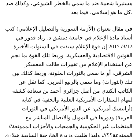
هستيريا شعبية ضد ما سمي بالخطر الشيوعي، وكذلك ضد
كل ما هو إسلامي، فيما بعد.
في مقال بعنوان (الأزمة السورية والتضليل الإعلامي) كتب
أستاذ مادة الإعلام في جامعة دمشق د. زياد قدور في
3/12/ 2015 إن قوة الإعلام سبقت في السنوات الأخيرة
القوتين الاقتصادية والعسكرية، وربط تلك القوة بما نجم
عن استخدام الإعلام من تغييرات طالت المعسكر
الشرقي، أو ما سمي بالثورات الملونة، وربط كذلك بين
تلك (الثورات) وما سمي بالربيع العربي. كما نقل عن
الكاتب الكندي من أصل جزائري أحمد بن سعادة كشفه
لمهام السفارات الأمريكية العلنية والخفية في كتابه
(أرابيسك أمريكي: عن الدور الأمريكي في الثورات
العربية) ودورها في التمويل والاتصال المباشر مع
المنظمات غير الحكومية والجمعيات والأحزاب الممونعة//
الممنوعة؟؟//، ولهذا طلبت وزيرة الخارجية السابقة هيلاري