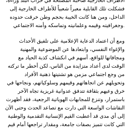
الأطراف الخارجية صاحبة المصلحة في خراب البلد وراءه،
فشكلت تلك القابلية معبراً شعبياً للأطراف الخارجية إلى
الداخل، ومن هنا كانت الخيبة بحجم وطن خرقت حدوده
وجغرافيته وقيمه وعلمانيته وتماسكه وأمنه الاجتماعي.
ومع أن اعتماد الدعاية الإعلامية على تلفيق الأحداث
والإغواء النفسي، وابتعادها عن الموضوعية والمهنية
ومجافاتها للواقع، أسهم في انكشاف كذبة الحياد مع
الوقت لدى أعداد متزايدة من الناس، لكن أخطر ما تركته
من وجع اجتماعي مزمن هو تشتيتها ذهنية الأفراد
وتحويلهم عن اتجاهاتهم وقيمهم وسلوكياتهم، ونجاحها في
خرق وعيهم بثقافة تتدفق عدوانية غريزية تجاه الآخر
باستمرار، وتنزع للمجابهات الهوياتية الرجعية، فقد أظهرت
النقاشات الواسعة التي دارت مع تصاعد الحدث وحتى الآن
إلى أي مدى قد أعطبت القيم الإنسانية التقدمية والوطنية
التي كانت تتميز بصفات جامعة، ومقدار تراجعها أمام قيم