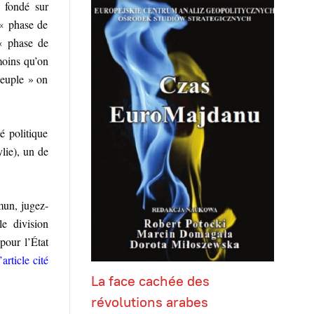
t fondé sur
 « phase de
 « phase de
 moins qu’on
peuple » on
é politique
lie), un de
mun, jugez-
e division
pour l’État
l’article cité
La face cachée des
révolutions arabes