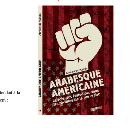
endait à la
lem :