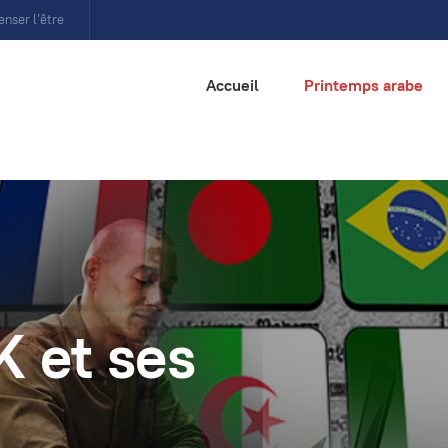
enser l’être
Accueil
Printemps arabe
K et ses