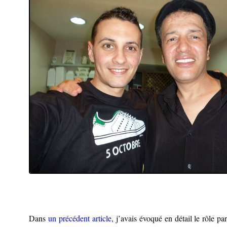
Dans
un précédent article
, j’avais évoqué en détail le rôle pa