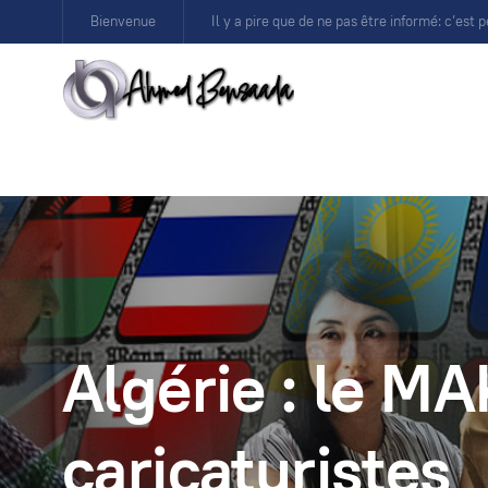
Bienvenue
Il y a pire que de ne pas être informé: c’est p
Algérie : le MA
caricaturistes