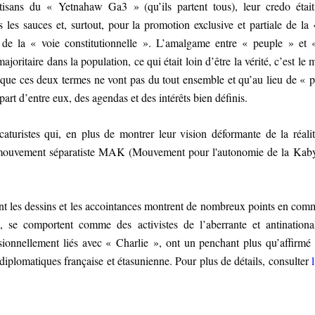
rtisans du « Yetnahaw Ga3 » (qu’ils partent tous), leur credo étai
s les sauces et, surtout, pour la promotion exclusive et partiale de la
ée de la « voie constitutionnelle ». L’amalgame entre « peuple » et
ajoritaire dans la population, ce qui était loin d’être la vérité, c’est le
 que ces deux termes ne vont pas du tout ensemble et qu’au lieu de « 
part d’entre eux, des agendas et des intérêts bien définis.
caturistes qui, en plus de montrer leur vision déformante de la réalit
au mouvement séparatiste MAK (Mouvement pour l'autonomie de la Kaby
dont les dessins et les accointances montrent de nombreux points en com
e comportent comme des activistes de l’aberrante et antinational
onnellement liés avec « Charlie », ont un penchant plus qu’affirmé 
 diplomatiques française et étasunienne. Pour plus de détails, consulter