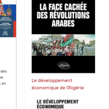
 des
ne
Le développement
t en
économique de l'Algérie
u