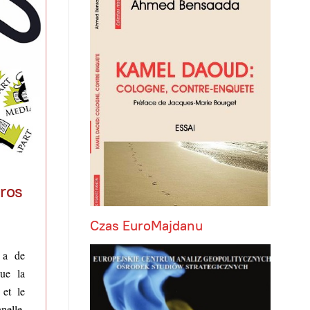
gros
Czas EuroMajdanu
 a de
ue la
 et le
nelle,