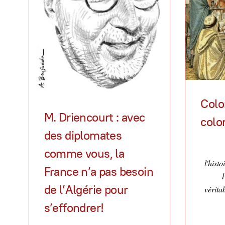
Colo
M. Driencourt : avec
colo
des diplomates
comme vous, la
l'histo
France n’a pas besoin
l
de l’Algérie pour
vérita
s’effondrer!