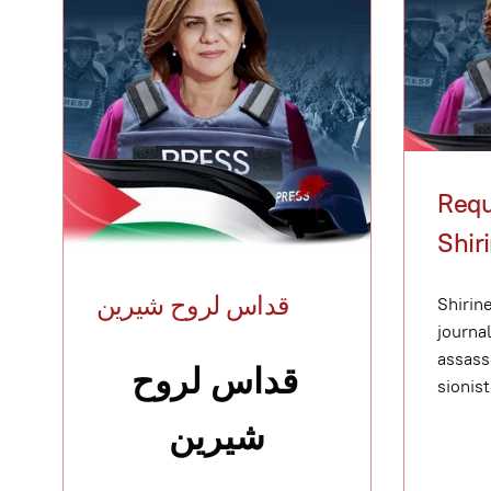
Requ
Shir
قداس لروح شيرين
Shirin
journa
assass
قداس لروح
sionis
شيرين