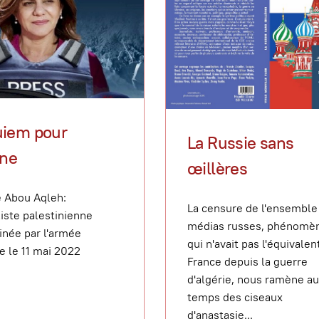
iem pour
La Russie sans
ine
œillères
e Abou Aqleh:
La censure de l'ensemble
liste palestinienne
médias russes, phénomè
inée par l'armée
qui n'avait pas l'équivalen
te le 11 mai 2022
France depuis la guerre
d'algérie, nous ramène a
temps des ciseaux
d'anastasie...