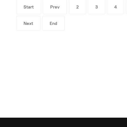
Start
Prev
2
3
4
Next
End