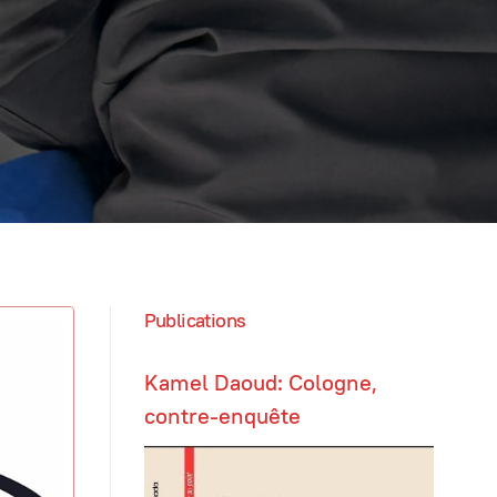
Publications
Kamel Daoud: Cologne,
contre-enquête