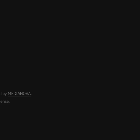
d by
MEDIANOVA
.
cense.