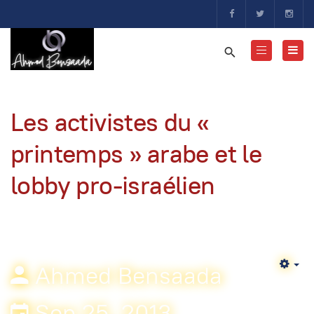
Les activistes du «
printemps » arabe et le
lobby pro-israélien
Ahmed Bensaada
Em
Sep 25, 2013