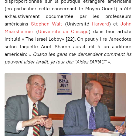
disproportionnée sur la politique étrangère américaine
(en particulier celle concernant le Moyen-Orient) a été
exhaustivement documentée par les professeurs
américains
Stephen Walt
(Université
Harvard
) et
John
Mearsheimer
(
Université de Chicago
) dans leur article
intitulé « The Israel Lobby» [22]. On peut y lire l’anecdote
selon laquelle Ariel Sharon aurait dit à un auditoire
américain: «
Quand les gens me demandent comment ils
peuvent aider Israël, je leur dis: "Aidez l'AIPAC"
».