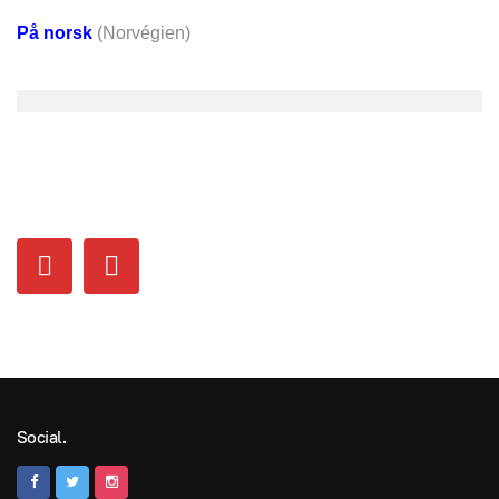
På norsk
(Norvégien)
Social.