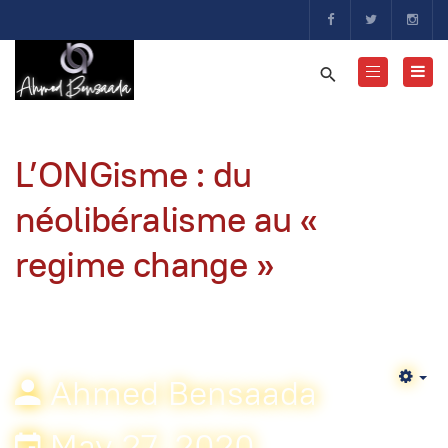
L’ONGisme : du
néolibéralisme au «
regime change »
Ahmed Bensaada
Em
May 27, 2020