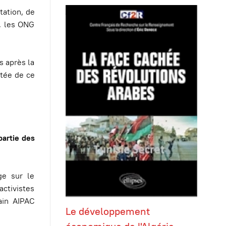
tation, de
, les ONG
s après la
ntée de ce
partie des
ge sur le
activistes
ain AIPAC
Le développement