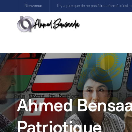
Bienvenue
Il y a pire que de ne pas être informé: c’est p
Ahmed Bensaad
Patriotique