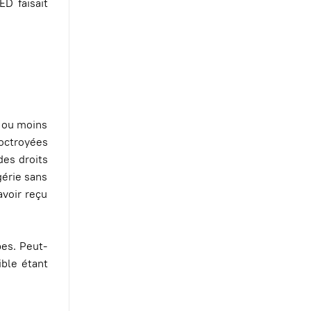
D faisait
s ou moins
 octroyées
des droits
gérie sans
avoir reçu
bes. Peut-
ible étant