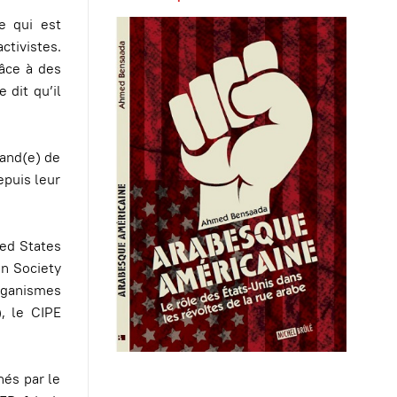
e qui est
ctivistes.
râce à des
dit qu’il
iand(e) de
epuis leur
ted States
n Society
organismes
), le CIPE
nés par le