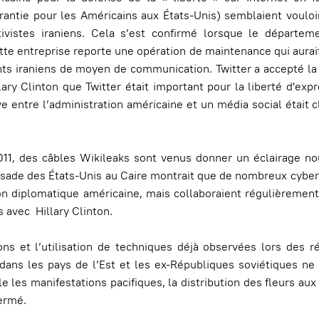
rantie pour les Américains aux États-Unis) semblaient vouloi
tivistes iraniens. Cela s’est confirmé lorsque le départeme
tte entreprise reporte une opération de maintenance qui aurai
ants iraniens de moyen de communication. Twitter a accepté 
llary Clinton que Twitter était important pour la liberté d'exp
ive entre l’administration américaine et un média social était 
2011, des câbles Wikileaks sont venus donner un éclairage n
assade des États-Unis au Caire montrait que de nombreux cyber
n diplomatique américaine, mais collaboraient régulièrement
 avec Hillary Clinton.
ons et l’utilisation de techniques déjà observées lors des r
ans les pays de l’Est et les ex-Républiques soviétiques ne 
 les manifestations pacifiques, la distribution des fleurs aux
fermé.