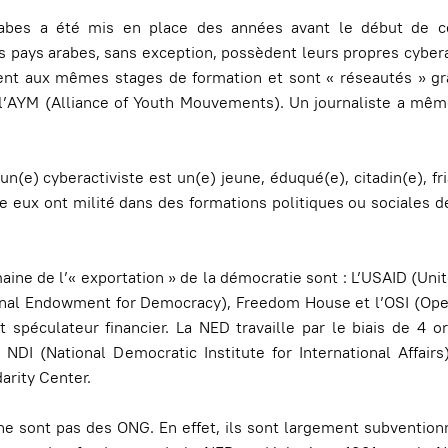
rabes a été mis en place des années avant le début de c
pays arabes, sans exception, possèdent leurs propres cybera
ipent aux mêmes stages de formation et sont « réseautés » g
’AYM (Alliance of Youth Mouvements). Un journaliste a même 
’un(e) cyberactiviste est un(e) jeune, éduqué(e), citadin(e), fr
re eux ont milité dans des formations politiques ou sociales d
aine de l’« exportation » de la démocratie sont : L’USAID (Uni
ional Endowment for Democracy), Freedom House et l’OSI (Ope
et spéculateur financier. La NED travaille par le biais de 4 
le NDI (National Democratic Institute for International Affairs
darity Center.
 ne sont pas des ONG. En effet, ils sont largement subvention