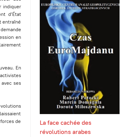
r indiquer
nt d’État
t entraîné
la demande
ression en
clairement
ouveau. En
activistes
 avec ses
évolutions
laissaient
 forces de
La face cachée des
révolutions arabes