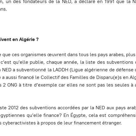
n, un des fondateurs de la NED, a déclaré en 1991 que la NE
ans.
tivent en Algérie ?
e que ces organismes œuvrent dans tous les pays arabes, plu
 c’est qu’elle publie, chaque année, la liste des subventions
 la NED a subventionné la LADDH (Ligue algérienne de défense 
a aussi financé le Collectif des Familles de Disparu(e)s en Al
s 2 ONG à titre d’exemple car elles ne sont pas les seules à 
 liste 2012 des subventions accordées par la NED aux pays ara
égyptiennes qu’elle finance? En Égypte, cela est compréhens
s cyberactivistes à propos de leur financement étranger.