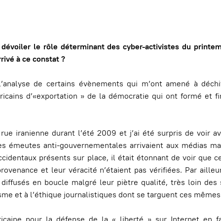
évoiler le rôle déterminant des cyber-activistes du printem
ivé à ce constat ?
 l’analyse de certains évènements qui m’ont amené à déchif
ains d’«exportation » de la démocratie qui ont formé et fi
 rue iranienne durant l’été 2009 et j’ai été surpris de voir a
s des émeutes anti-gouvernementales arrivaient aux médias m
occidentaux présents sur place, il était étonnant de voir que 
venance et leur véracité n’étaient pas vérifiées. Par ailleurs
iffusés en boucle malgré leur piètre qualité, très loin des
lisme et à l’éthique journalistiques dont se targuent ces même
ricaine pour la défense de la « liberté » sur Internet en f