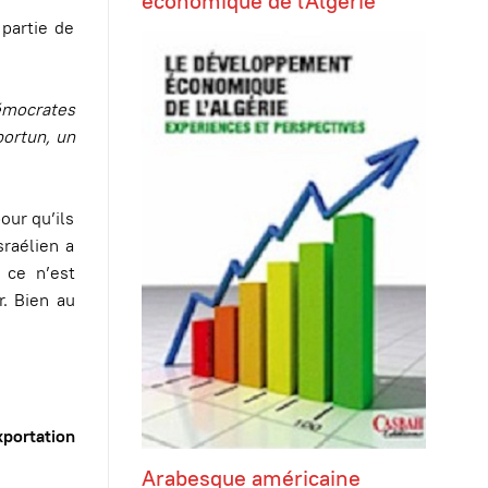
économique de l'Algérie
 partie de
émocrates
ortun, un
our qu’ils
raélien a
 ce n’est
. Bien au
xportation
Arabesque américaine