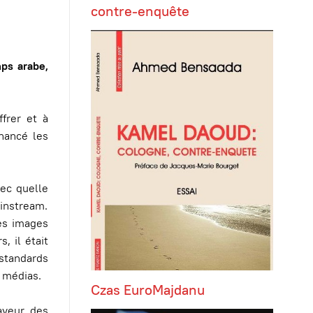
contre-enquête
ps arabe,
frer et à
nancé les
vec quelle
ainstream.
ces images
, il était
 standards
s médias.
Czas EuroMajdanu
aveur des