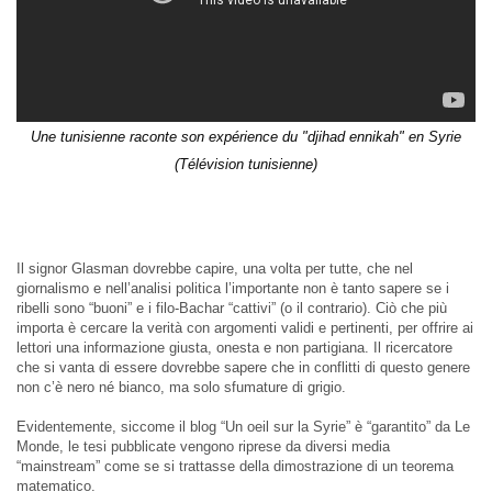
Une tunisienne raconte son expérience du "djihad ennikah" en Syrie
(Télévision tunisienne)
Il signor Glasman dovrebbe capire, una volta per tutte, che nel
giornalismo e nell’analisi politica l’importante non è tanto sapere se i
ribelli sono “buoni” e i filo-Bachar “cattivi” (o il contrario). Ciò che più
importa è cercare la verità con argomenti validi e pertinenti, per offrire ai
lettori una informazione giusta, onesta e non partigiana. Il ricercatore
che si vanta di essere dovrebbe sapere che in conflitti di questo genere
non c’è nero né bianco, ma solo sfumature di grigio.
Evidentemente, siccome il blog “Un oeil sur la Syrie” è “garantito” da Le
Monde, le tesi pubblicate vengono riprese da diversi media
“mainstream” come se si trattasse della dimostrazione di un teorema
matematico.