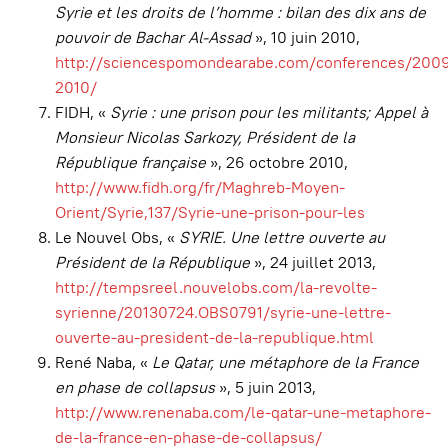
Syrie et les droits de l’homme : bilan des dix ans de
pouvoir de Bachar Al-Assad
», 10 juin 2010,
http://sciencespomondearabe.com/conferences/200
2010/
FIDH, «
Syrie : une prison pour les militants; Appel à
Monsieur Nicolas Sarkozy, Président de la
République française
», 26 octobre 2010,
http://www.fidh.org/fr/Maghreb-Moyen-
Orient/Syrie,137/Syrie-une-prison-pour-les
Le Nouvel Obs, «
SYRIE. Une lettre ouverte au
Président de la République
», 24 juillet 2013,
http://tempsreel.nouvelobs.com/la-revolte-
syrienne/20130724.OBS0791/syrie-une-lettre-
ouverte-au-president-de-la-republique.html
René Naba, «
Le Qatar, une métaphore de la France
en phase de collapsus
», 5 juin 2013,
http://www.renenaba.com/le-qatar-une-metaphore-
de-la-france-en-phase-de-collapsus/