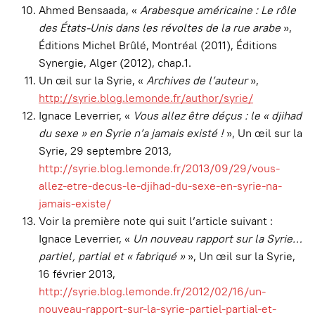
Ahmed Bensaada, «
Arabesque américaine : Le rôle
des États-Unis dans les révoltes de la rue arabe
»,
Éditions Michel Brûlé, Montréal (2011), Éditions
Synergie, Alger (2012), chap.1.
Un œil sur la Syrie, «
Archives de l’auteur
»,
http://syrie.blog.lemonde.fr/author/syrie/
Ignace Leverrier, «
Vous allez être déçus : le « djihad
du sexe » en Syrie n’a jamais existé !
», Un œil sur la
Syrie, 29 septembre 2013,
http://syrie.blog.lemonde.fr/2013/09/29/vous-
allez-etre-decus-le-djihad-du-sexe-en-syrie-na-
jamais-existe/
Voir la première note qui suit l’article suivant :
Ignace Leverrier, «
Un nouveau rapport sur la Syrie…
partiel, partial et « fabriqué »
», Un œil sur la Syrie,
16 février 2013,
http://syrie.blog.lemonde.fr/2012/02/16/un-
nouveau-rapport-sur-la-syrie-partiel-partial-et-