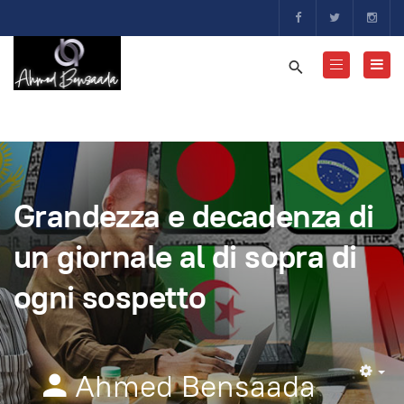
Grandezza e decadenza di
un giornale al di sopra di
ogni sospetto
Ahmed Bensaada
Em