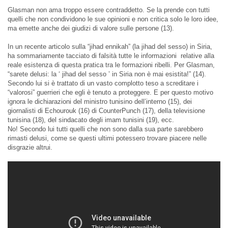
Glasman non ama troppo essere contraddetto. Se la prende con tutti
quelli che non condividono le sue opinioni e non critica solo le loro idee,
ma emette anche dei giudizi di valore sulle persone (13).
In un recente articolo sulla “jihad ennikah” (la jihad del sesso) in Siria,
ha sommariamente tacciato di falsità tutte le informazioni relative alla
reale esistenza di questa pratica tra le formazioni ribelli. Per Glasman,
“sarete delusi: la ‘ jihad del sesso ’ in Siria non è mai esistita!” (14).
Secondo lui si è trattato di un vasto complotto teso a screditare i
“valorosi” guerrieri che egli è tenuto a proteggere. E per questo motivo
ignora le dichiarazioni del ministro tunisino dell’interno (15), dei
giornalisti di Echourouk (16) di CounterPunch (17), della televisione
tunisina (18), del sindacato degli imam tunisini (19), ecc.
No! Secondo lui tutti quelli che non sono dalla sua parte sarebbero
rimasti delusi, come se questi ultimi potessero trovare piacere nelle
disgrazie altrui.