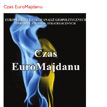
Czas EuroMajdanu