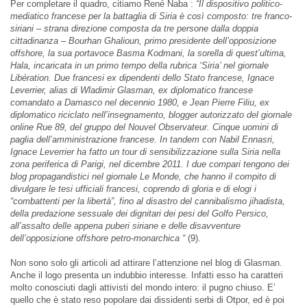
Per completare il quadro, citiamo René Naba :
“Il dispositivo politico-
mediatico francese per la battaglia di Siria è così composto: tre franco-
siriani – strana direzione composta da tre persone dalla doppia
cittadinanza – Bourhan Ghalioun, primo presidente dell’opposizione
offshore, la sua portavoce Basma Kodmani, la sorella di quest’ultima,
Hala, incaricata in un primo tempo della rubrica ‘Siria’ nel giornale
Libération. Due francesi ex dipendenti dello Stato francese, Ignace
Leverrier, alias di Wladimir Glasman, ex diplomatico francese
comandato a Damasco nel decennio 1980, e Jean Pierre Filiu, ex
diplomatico riciclato nell’insegnamento, blogger autorizzato del giornale
online Rue 89, del gruppo del Nouvel Observateur. Cinque uomini di
paglia dell’amministrazione francese. In tandem con Nabil Ennasri,
Ignace Leverrier ha fatto un tour di sensibilizzazione sulla Siria nella
zona periferica di Parigi, nel dicembre 2011. I due compari tengono dei
blog propagandistici nel giornale Le Monde, che hanno il compito di
divulgare le tesi ufficiali francesi, coprendo di gloria e di elogi i
“combattenti per la libertà”, fino al disastro del cannibalismo jihadista,
della predazione sessuale dei dignitari dei pesi del Golfo Persico,
all’assalto delle appena puberi siriane e delle disavventure
dell’opposizione offshore petro-monarchica “
(9).
Non sono solo gli articoli ad attirare l’attenzione nel blog di Glasman.
Anche il logo presenta un indubbio interesse. Infatti esso ha caratteri
molto conosciuti dagli attivisti del mondo intero: il pugno chiuso. E’
quello che è stato reso popolare dai dissidenti serbi di Otpor, ed è poi