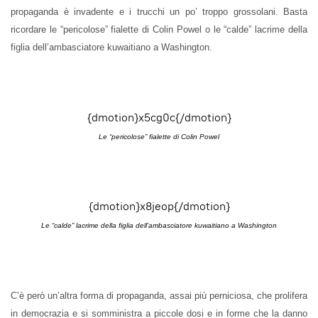
propaganda è invadente e i trucchi un po’ troppo grossolani. Basta
ricordare le “pericolose” fialette di Colin Powel o le “calde” lacrime della
figlia dell’ambasciatore kuwaitiano a Washington.
{dmotion}x5cg0c{/dmotion}
Le “pericolose” fialette di Colin Powel
{dmotion}x8jeop{/dmotion}
Le “calde” lacrime della figlia dell’ambasciatore kuwaitiano a Washington
C’è però un’altra forma di propaganda, assai più perniciosa, che prolifera
in democrazia e si somministra a piccole dosi e in forme che la danno