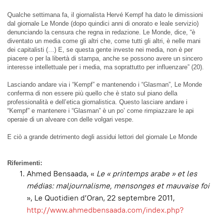
Qualche settimana fa, il giornalista Hervé Kempf ha dato le dimissioni
dal giornale Le Monde (dopo quindici anni di onorato e leale servizio)
denunciando la censura che regna in redazione. Le Monde, dice, “è
diventato un media come gli altri che, come tutti gli altri, è nelle mani
dei capitalisti (…) E, se questa gente investe nei media, non è per
piacere o per la libertà di stampa, anche se possono avere un sincero
interesse intellettuale per i media, ma soprattutto per influenzare” (20).
Lasciando andare via i “Kempf” e mantenendo i “Glasman”, Le Monde
conferma di non essere più quello che è stato sul piano della
professionalità e dell’etica giornalistica. Questo lasciare andare i
“Kempf” e mantenere i “Glasman” è un po’ come rimpiazzare le api
operaie di un alveare con delle volgari vespe.
E ciò a grande detrimento degli assidui lettori del giornale Le Monde
Riferimenti:
Ahmed Bensaada, «
Le « printemps arabe » et les
médias: maljournalisme, mensonges et mauvaise foi
», Le Quotidien d’Oran, 22 septembre 2011,
http://www.ahmedbensaada.com/index.php?