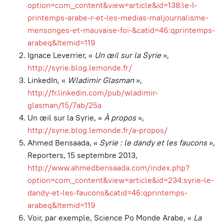
option=com_content&view=article&id=138:le-l-
printemps-arabe-r-et-les-medias-maljournalisme-
mensonges-et-mauvaise-foi-&catid=46:qprintemps-
arabeq&Itemid=119
Ignace Leverrier, «
Un œil sur la Syrie
»,
http://syrie.blog.lemonde.fr/
LinkedIn, «
Wladimir Glasman
»,
http://fr.linkedin.com/pub/wladimir-
glasman/15/7ab/25a
Un œil sur la Syrie, «
À propos
»,
http://syrie.blog.lemonde.fr/a-propos/
Ahmed Bensaada, «
Syrie : le dandy et les faucons
»,
Reporters, 15 septembre 2013,
http://www.ahmedbensaada.com/index.php?
option=com_content&view=article&id=234:syrie-le-
dandy-et-les-faucons&catid=46:qprintemps-
arabeq&Itemid=119
Voir, par exemple, Science Po Monde Arabe, «
La