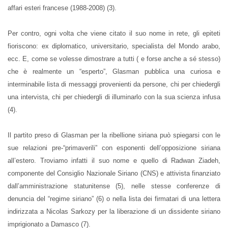
affari esteri francese (1988-2008) (3).
Per contro, ogni volta che viene citato il suo nome in rete, gli epiteti
fioriscono: ex diplomatico, universitario, specialista del Mondo arabo,
ecc. E, come se volesse dimostrare a tutti ( e forse anche a sé stesso)
che è realmente un “esperto”, Glasman pubblica una curiosa e
interminabile lista di messaggi provenienti da persone, chi per chiedergli
una intervista, chi per chiedergli di illuminarlo con la sua scienza infusa
(4).
Il partito preso di Glasman per la ribellione siriana può spiegarsi con le
sue relazioni pre-“primaverili” con esponenti dell’opposizione siriana
all’estero. Troviamo infatti il suo nome e quello di Radwan Ziadeh,
componente del Consiglio Nazionale Siriano (CNS) e attivista finanziato
dall’amministrazione statunitense (5), nelle stesse conferenze di
denuncia del “regime siriano” (6) o nella lista dei firmatari di una lettera
indirizzata a Nicolas Sarkozy per la liberazione di un dissidente siriano
imprigionato a Damasco (7).