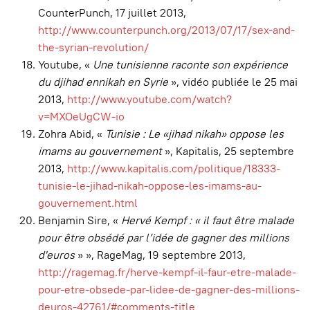
CounterPunch, 17 juillet 2013,
http://www.counterpunch.org/2013/07/17/sex-and-
the-syrian-revolution/
Youtube, «
Une tunisienne raconte son expérience
du djihad ennikah en Syrie
», vidéo publiée le 25 mai
2013,
http://www.youtube.com/watch?
v=MXOeUgCW-io
Zohra Abid, «
Tunisie : Le «jihad nikah» oppose les
imams au gouvernement
», Kapitalis, 25 septembre
2013,
http://www.kapitalis.com/politique/18333-
tunisie-le-jihad-nikah-oppose-les-imams-au-
gouvernement.html
Benjamin Sire, «
Hervé Kempf : « il faut être malade
pour être obsédé par l’idée de gagner des millions
d'euros
» », RageMag, 19 septembre 2013,
http://ragemag.fr/herve-kempf-il-faur-etre-malade-
pour-etre-obsede-par-lidee-de-gagner-des-millions-
deuros-42761/#comments-title