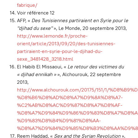
fabrique/
Voir référence 12
AFP, «
Des Tunisiennes partiraient en Syrie pour le
"djihad du sexe"
», Le Monde, 20 septembre 2013,
http://www.lemonde.fr/proche-
orient/article/2013/09/20/des-tunisiennes-
partiraient-en-syrie-pour-le-djihad-du-
sexe_3481428_3218.html
El Habib El Missaoui, «
Le retour des victimes du
« djihad ennikah »
», Alchourouk, 22 septembre
2013,
http://www.alchourouk.com/20175/151/1/%D8%B
%D8%B6%D8%AD%D8%A7%D9%8A%D8%A7-
%C2%AB%D8%AC%D9%87%D8%A7%D8%AF-
%D8%A7%D9%84%D9%86%D9%83%D8%A7%D8%A
%D9%83%D8%B4%D9%81%D8%AA-
%D8%A7%D9%84%D9%85%D8%B3%D8%AA%D9%88
Reem Haddad, «
Sex and the Syrian Revolution
»,