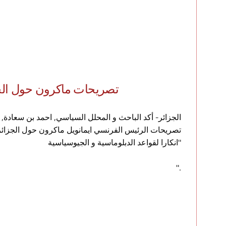
تصريحات ماكرون حول الجزا
الجزائر- أكد الباحث و المحلل السياسي, احمد بن سعادة, ب
تصريحات الرئيس الفرنسي ايمانويل ماكرون حول الجزائر 
"انكارا لقواعد الدبلوماسية و الجيوسياسية
".