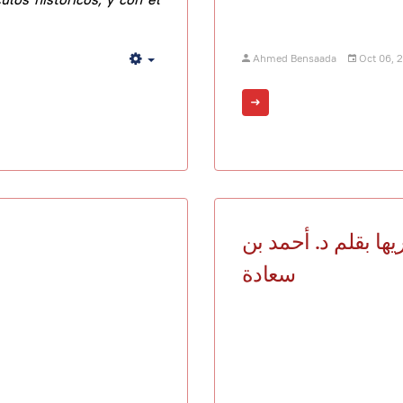
Ahmed Bensaada
Oct 06, 
Empty
ريها بقلم د. أحمد بن
سعادة