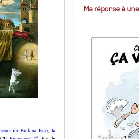
Ma réponse à une 
tiseurs du Burkina Faso
,
la
er
G20,
Emmanuel 1
, Roi de