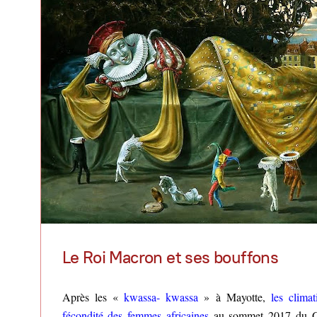
Le Roi Macron et ses bouffons
Après les «
kwassa- kwassa
» à Mayotte,
les clima
fécondité des femmes africaines
au sommet 2017 du 