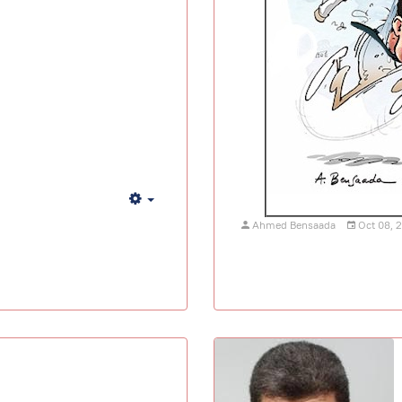
Empty
Ahmed Bensaada
Oct 08, 