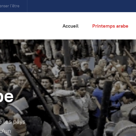
enser l’être
Accueil
Printemps arabe
be
é les pays
qu’un