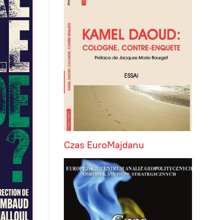
Czas EuroMajdanu