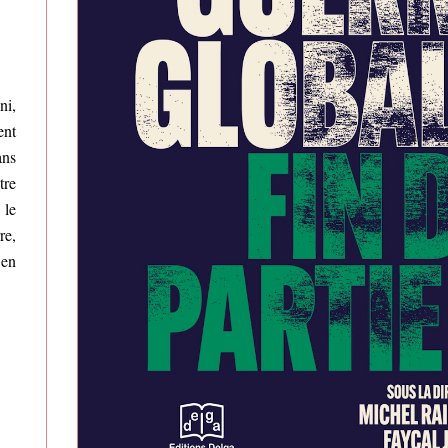
ni,
ent
ans
tre
 le
re,
’en