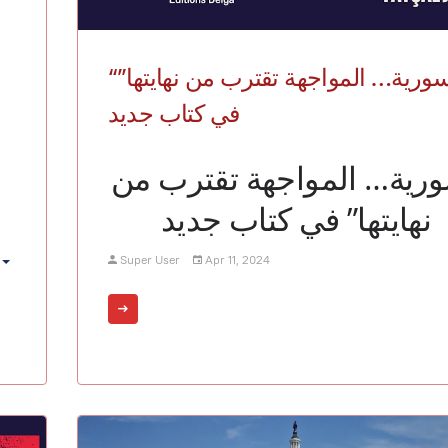
“سورية… المواجهة تقترب من نهايتها”
في كتاب جديد
“ية… المواجهة تقترب من
نهايتها” في كتاب جديد
Super User
Apr 11, 2024
Empty