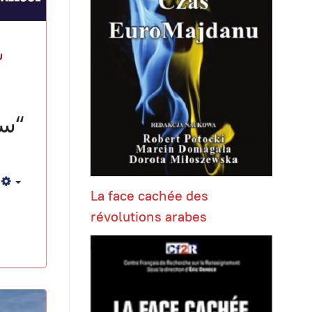
سور
Empty
La face cachée des
révolutions arabes