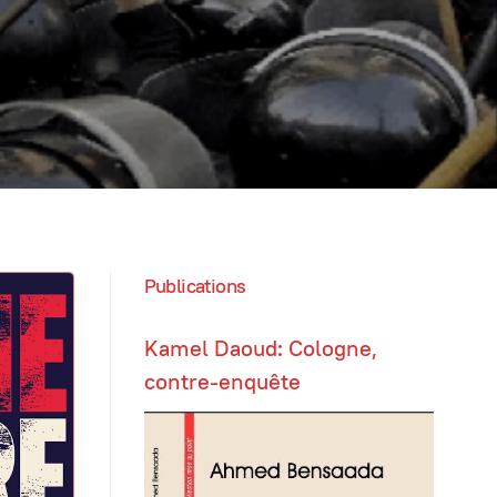
Publications
Kamel Daoud: Cologne,
contre-enquête