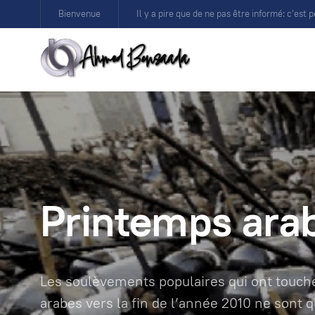
Bienvenue
Il y a pire que de ne pas être informé: c’est p
Printemps ara
Les soulèvements populaires qui ont touch
arabes vers la fin de l’année 2010 ne sont 