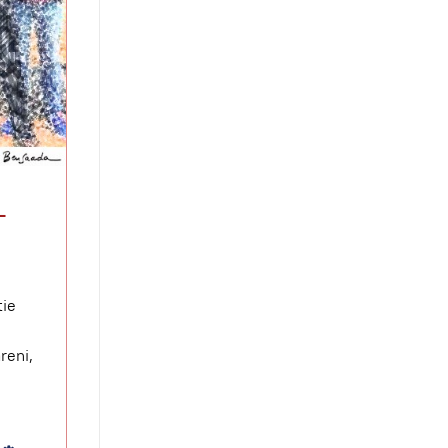
-
tie
reni,