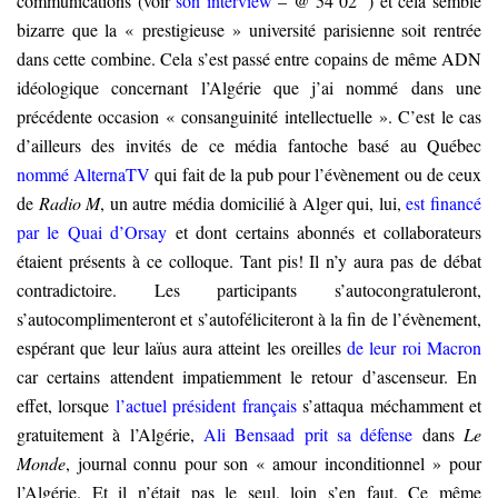
communications (voir
son interview
– @ 54’02’’) et cela semble
bizarre que la « prestigieuse » université parisienne soit rentrée
dans cette combine. Cela s’est passé entre copains de même ADN
idéologique concernant l’Algérie que j’ai nommé dans une
précédente occasion « consanguinité intellectuelle ». C’est le cas
d’ailleurs des invités de ce média fantoche basé au Québec
nommé AlternaTV
qui fait de la pub pour l’évènement ou de ceux
de
Radio M
, un autre média domicilié à Alger qui, lui,
est financé
par le Quai d’Orsay
et dont certains abonnés et collaborateurs
étaient présents à ce colloque. Tant pis! Il n’y aura pas de débat
contradictoire. Les participants s’autocongratuleront,
s’autocomplimenteront et s’autoféliciteront à la fin de l’évènement,
espérant que leur laïus aura atteint les oreilles
de leur roi Macron
car certains attendent impatiemment le retour d’ascenseur. En
effet, lorsque
l’actuel président français
s’attaqua méchamment et
gratuitement à l’Algérie,
Ali Bensaad prit sa défense
dans
Le
Monde
, journal connu pour son « amour inconditionnel » pour
l’Algérie. Et il n’était pas le seul, loin s’en faut. Ce même