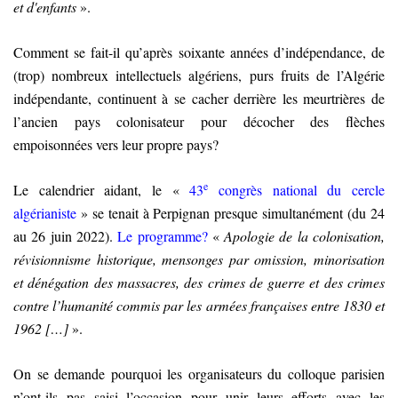
et d'enfants
».
Comment se fait-il qu’après soixante années d’indépendance, de
(trop) nombreux intellectuels algériens, purs fruits de l’Algérie
indépendante, continuent à se cacher derrière les meurtrières de
l’ancien pays colonisateur pour décocher des flèches
empoisonnées vers leur propre pays?
e
Le calendrier aidant, le «
43
congrès national du cercle
algérianiste
» se tenait à Perpignan presque simultanément (du 24
au 26 juin 2022).
Le programme?
«
Apologie de la colonisation,
révisionnisme historique, mensonges par omission, minorisation
et dénégation des massacres, des crimes de guerre et des crimes
contre l’humanité commis par les armées françaises entre 1830 et
1962 […]
».
On se demande pourquoi les organisateurs du colloque parisien
n’ont-ils pas saisi l’occasion pour unir leurs efforts avec les