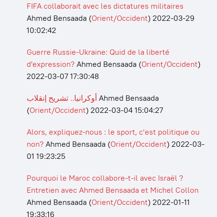
FIFA collaborait avec les dictatures militaires
Ahmed Bensaada
(
Orient/Occident
)
2022-03-29
10:02:42
Guerre Russie-Ukraine: Quid de la liberté
d'expression?
Ahmed Bensaada
(
Orient/Occident
)
2022-03-07 17:30:48
أوكرانيا.. تشريح إنقلاب
Ahmed Bensaada
(
Orient/Occident
)
2022-03-04 15:04:27
Alors, expliquez-nous : le sport, c’est politique ou
non?
Ahmed Bensaada
(
Orient/Occident
)
2022-03-
01 19:23:25
Pourquoi le Maroc collabore-t-il avec Israël ?
Entretien avec Ahmed Bensaada et Michel Collon
Ahmed Bensaada
(
Orient/Occident
)
2022-01-11
19:33:16