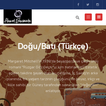
Doğu/Batı (Türkçe)
Margaret Mitchell'in 1939'da beyazperdeye çıkan ünlü
romanı "Rüzgar Gibi Geçti"yi kim hatırlamaz? Estetik
açıdan takdire şayan olan bu çalışma, İç Savaş'ın arka
planında, bir yaşam tarzının çöküşünü ve beyaz, ırkçı ve
köle sahibi bir Güney tarafından savunulan "değerleri"
anlatıyor.