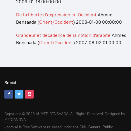
2009-01-18 00:00:00
De la liberté d’expression en Occident
Ahmed
Bensaada
(
Orient/Occident
)
2008-01-08 00:00:00
Grandeur et décadence de la notion d'arabité
Ahmed
Bensaada
(
Orient/Occident
)
2007-08-02 01:00:00
Social.
Copyright © 2026 AHMED BENSAADA. All Rights Reserved. Designed by
MEDIANOVA
.
Joomla!
is Free Software released under the
GNU General Public