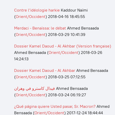
Contre l’idéologie harkie
Kaddour Naïmi
(
Orient/Occident
)
2018-04-16 18:45:55
Merdaci - Benaïssa: le débat
Ahmed Bensaada
(
Orient/Occident
)
2018-03-29 10:41:39
Dossier Kamel Daoud - Al Akhbar (Version française)
Ahmed Bensaada
(
Orient/Occident
)
2018-03-26
14:24:13
Dossier Kamel Daoud - Al Akhbar
Ahmed Bensaada
(
Orient/Occident
)
2018-03-25 07:12:55
فيدال كاسترو في وهران
Ahmed Bensaada
(
Orient/Occident
)
2018-03-24 06:19:27
¿Qué página quiere Usted pasar, Sr. Macron?
Ahmed
Bensaada
(
Orient/Occident
)
2017-12-24 18:44:44