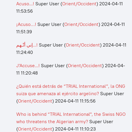
Acuso...!
Super User
(
Orient/Occident
)
2024-04-11
11:53:56
¡Acuso…!
Super User
(
Orient/Occident
)
2024-04-11
11:51:39
إني أتّـهم...!
Super User
(
Orient/Occident
)
2024-04-11
11:24:40
J'Accuse...!
Super User
(
Orient/Occident
)
2024-04-
11 11:20:48
¿Quién está detrás de “TRIAL International”, la ONG
suiza que amenaza al ejército argelino?
Super User
(
Orient/Occident
)
2024-04-11 11:15:56
Who is behind “TRIAL International", the Swiss NGO
who threatens the Algerian army?
Super User
(
Orient/Occident
)
2024-04-11 11:10:23