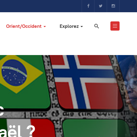
Orient/Occident
Explorez
c
aël ?