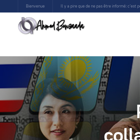
Bienvenue
Il y a pire que de ne pas être informé: c’est p
coll