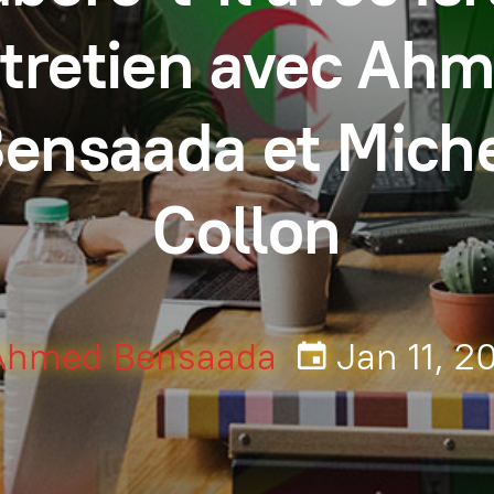
tretien avec Ah
ensaada et Mich
Collon
Ahmed Bensaada
Jan 11, 2