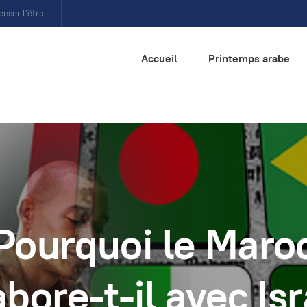
enser l’être
Accueil
Printemps arabe
Pourquoi le Maro
abore-t-il avec Isr