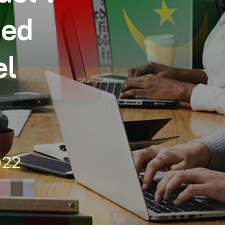
med
el
022