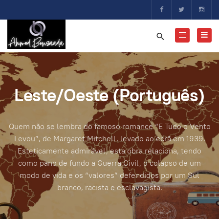
Leste/Oeste (Português)
Quem não se lembra do famoso romance “E Tudo o Vento
Levou”, de Margaret Mitchell, levado ao ecrã em 1939.
Esteticamente admirável, esta obra relaciona, tendo
como pano de fundo a Guerra Civil, o colapso de um
modo de vida e os “valores” defendidos por um Sul
branco, racista e esclavagista.