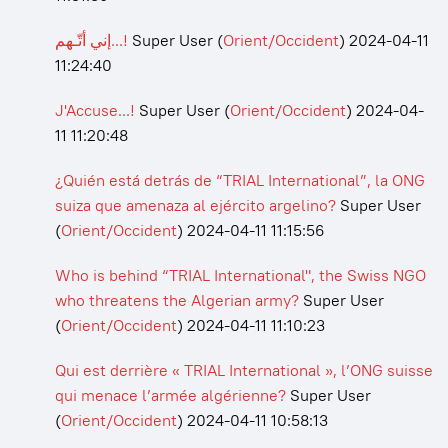
إني أتّـهم...!
Super User
(
Orient/Occident
)
2024-04-11
11:24:40
J'Accuse...!
Super User
(
Orient/Occident
)
2024-04-
11 11:20:48
¿Quién está detrás de “TRIAL International”, la ONG
suiza que amenaza al ejército argelino?
Super User
(
Orient/Occident
)
2024-04-11 11:15:56
Who is behind “TRIAL International", the Swiss NGO
who threatens the Algerian army?
Super User
(
Orient/Occident
)
2024-04-11 11:10:23
Qui est derrière « TRIAL International », l’ONG suisse
qui menace l’armée algérienne?
Super User
(
Orient/Occident
)
2024-04-11 10:58:13