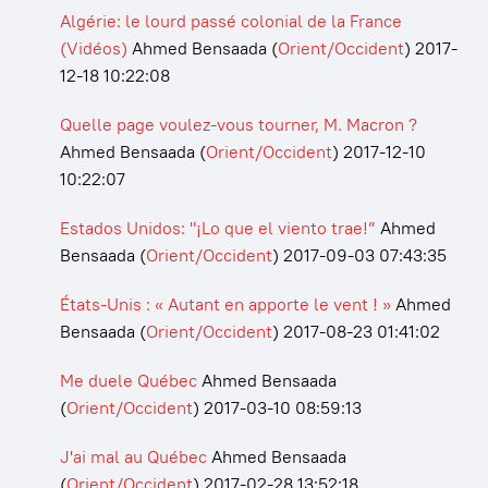
Algérie: le lourd passé colonial de la France
(Vidéos)
Ahmed Bensaada
(
Orient/Occident
)
2017-
12-18 10:22:08
Quelle page voulez-vous tourner, M. Macron ?
Ahmed Bensaada
(
Orient/Occident
)
2017-12-10
10:22:07
Estados Unidos: "¡Lo que el viento trae!”
Ahmed
Bensaada
(
Orient/Occident
)
2017-09-03 07:43:35
États-Unis : « Autant en apporte le vent ! »
Ahmed
Bensaada
(
Orient/Occident
)
2017-08-23 01:41:02
Me duele Québec
Ahmed Bensaada
(
Orient/Occident
)
2017-03-10 08:59:13
J'ai mal au Québec
Ahmed Bensaada
(
Orient/Occident
)
2017-02-28 13:52:18