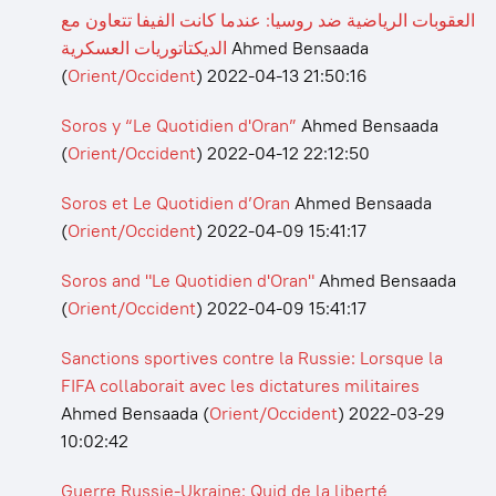
العقوبات الرياضية ضد روسيا: عندما كانت الفيفا تتعاون مع
الديكتاتوريات العسكرية
Ahmed Bensaada
(
Orient/Occident
)
2022-04-13 21:50:16
Soros y “Le Quotidien d'Oran”
Ahmed Bensaada
(
Orient/Occident
)
2022-04-12 22:12:50
Soros et Le Quotidien d’Oran
Ahmed Bensaada
(
Orient/Occident
)
2022-04-09 15:41:17
Soros and "Le Quotidien d'Oran"
Ahmed Bensaada
(
Orient/Occident
)
2022-04-09 15:41:17
Sanctions sportives contre la Russie: Lorsque la
FIFA collaborait avec les dictatures militaires
Ahmed Bensaada
(
Orient/Occident
)
2022-03-29
10:02:42
Guerre Russie-Ukraine: Quid de la liberté