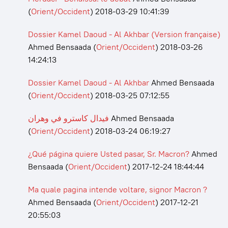
(
Orient/Occident
)
2018-03-29 10:41:39
Dossier Kamel Daoud - Al Akhbar (Version française)
Ahmed Bensaada
(
Orient/Occident
)
2018-03-26
14:24:13
Dossier Kamel Daoud - Al Akhbar
Ahmed Bensaada
(
Orient/Occident
)
2018-03-25 07:12:55
فيدال كاسترو في وهران
Ahmed Bensaada
(
Orient/Occident
)
2018-03-24 06:19:27
¿Qué página quiere Usted pasar, Sr. Macron?
Ahmed
Bensaada
(
Orient/Occident
)
2017-12-24 18:44:44
Ma quale pagina intende voltare, signor Macron ?
Ahmed Bensaada
(
Orient/Occident
)
2017-12-21
20:55:03