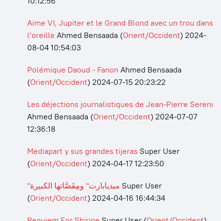
10:12:56
Aime VI, Jupiter et le Grand Blond avec un trou dans
l’oreille
Ahmed Bensaada
(
Orient/Occident
)
2024-
08-04 10:54:03
Polémique Daoud - Fanon
Ahmed Bensaada
(
Orient/Occident
)
2024-07-15 20:23:22
Les déjections journalistiques de Jean-Pierre Sereni
Ahmed Bensaada
(
Orient/Occident
)
2024-07-07
12:36:18
Mediapart y sus grandes tijeras
Super User
(
Orient/Occident
)
2024-04-17 12:23:50
"ميديابارت" ومِقَصَّاتها الكبيرة
Super User
(
Orient/Occident
)
2024-04-16 16:44:34
Requiem For Shirine
Super User
(
Orient/Occident
)