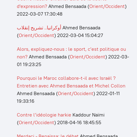
d'expression?
Ahmed Bensaada
(
Orient/Occident
)
2022-03-07 17:30:48
أوكرانيا.. تشريح إنقلاب
Ahmed Bensaada
(
Orient/Occident
)
2022-03-04 15:04:27
Alors, expliquez-nous : le sport, c’est politique ou
non?
Ahmed Bensaada
(
Orient/Occident
)
2022-03-
01 19:23:25
Pourquoi le Maroc collabore-t-il avec Israël ?
Entretien avec Ahmed Bensaada et Michel Collon
Ahmed Bensaada
(
Orient/Occident
)
2022-01-11
19:33:16
Contre l’idéologie harkie
Kaddour Naïmi
(
Orient/Occident
)
2018-04-16 18:45:55
Merdaci - Benaïssa: le débat
Ahmed Bensaada