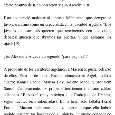
efecto positivo de la colonización según Arcady" [18].
Esto no pareció molestar al cineasta kibbutzino, que siempre se
tuvo a sí mismo como un especialista en la juventud argelina: "Los
jóvenes de este país quieren que terminemos con los viejos
debates: quieren que abramos las puertas, y que abramos los
ojos!»[19].
¿Es Alexandre Arcady un segundo "pasa-páginas"?
A propósito de los escritores argelinos, a Macron le gusta rodearse
de ellos. Pero no de todos. Para su almuerzo en Argel, invitó a
cuatro: Kamel Daoud, Maïssa Bey, Adlène Meddi y Boualem
Sansal. Curiosamente, los primeros tres tienen el mismo editor:
ediciones "Barzakh" (muy próxima a la Embajada de Francia,
según fuentes bien informadas). En la lista, solo faltaba Ferial
Furon. Macron realmente no tuvo suerte porque ella habría
podido relatarle las hazañas de su abuelo, un ilustre cortador de