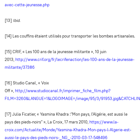
avec-cette-jeunesse.php
[13]
Ibid
.
[14] Les couffins étaient utilisés pour transporter les bombes artisanales.
[15] CRIF, « Les 100 ans de la jeunesse militante », 10 juin
2013,
http://www.crif.org/fr/lecrifenaction/les-100-ans-de-la-jeunesse-
militante/37386
[16] Studio Canal, « Voix
Off »,
http://www.studiocanal.fr/imprimer_fiche_film.php?
FILM=3260&LANGUE=1&LOGOIMAGE=/image/95/3/91953.jpg&CATCHLI
[17] Julia Ficatier, « Yasmina Khadra :"Mon pays, l'Algérie, est aussi le
pays des pieds-noirs" », La Croix, 17 mars 2010,
https://www.la-
croix.com/Actualite/Monde/Yasmina-Khadra-Mon-pays-l-Algerie-est-
aussi-le-pays-des-pieds-noirs-_NG_-2010-03-17-548496