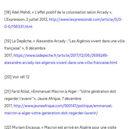
[18] Adel Mehdi, « L'effet positif de la colonisation selon Arcady »,
L’Expression, 2 juillet 2012,
http://www.lexpressiondz.com/article/0/0-
0-0/156331.html
[19] La Depêche, « Alexandre Arcady : "Les Algérois vivent dans une ville
française" », 6 décembre
2017,
https://www.ladepeche.fr/article/2017/12/06/2699249-
alexandre-arcady-les-algerois-vivent-dans-une-ville-francaise.html
[20] Voir réf. 12
[21] Farid Alilat, «Emmanuel Macron à Alger : "Votre génération doit
regarder l’avenir"», Jeune Afrique, 7 décembre
2017,
http://www.jeuneafrique.com/500147/politique/emmanuel-
macron-a-alger-votre-generation-doit-regarder-lavenir/
[22] Myriam Encaoua, « Macron est arrivé en Algérie pour une visite