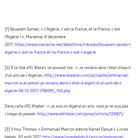
[1] Boualem Sansal, « L'Algérie, c'est la France, et la France, c'est
l'Algérie ! », Marianne, 6 décembre
2017,
https://www.marianne.net/debattons/tribunes/boualem-sansal-l-
algerie-c-est-la-france-et-la-france-c-est-l-algerie
[2] À la Une d’El Watan, on pouvait lire : «
Je reviens dans l’état d’esprit
d’un ami de l’Algérie
»,
http://www.elwatan.com/actualite/emmanuel-
macron-a-el-watan-je-reviens-dans-l-etat-d-esprit-d-un-ami-de-l-
algerie-06-12-2017-358065_109.php
Dans celle d’El Khabar : «
Je suis en Algérie en ami, mais je ne suis pas
l’otage du passé
»,
http://www.elkhabar.com/press/article/129821/
[3] Vincy Thomas, « Emmanuel Macron admire Kamel Daoud », Livres
Hebdo, 30 août 2017,
http://www.livreshebdo.fr/article/emmanuel-