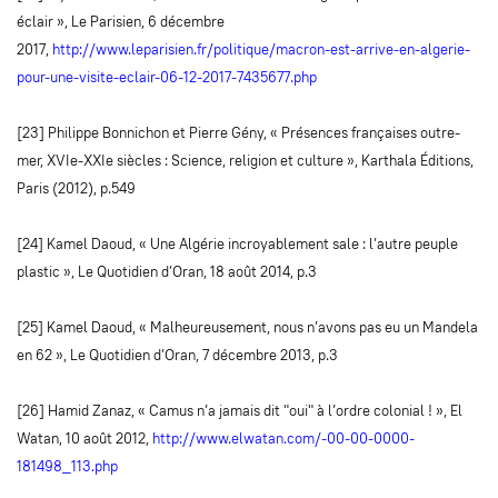
éclair », Le Parisien, 6 décembre
2017,
http://www.leparisien.fr/politique/macron-est-arrive-en-algerie-
pour-une-visite-eclair-06-12-2017-7435677.php
[23] Philippe Bonnichon et Pierre Gény, « Présences françaises outre-
mer, XVIe-XXIe siècles : Science, religion et culture », Karthala Éditions,
Paris (2012), p.549
[24] Kamel Daoud, « Une Algérie incroyablement sale : l’autre peuple
plastic », Le Quotidien d’Oran, 18 août 2014, p.3
[25] Kamel Daoud, « Malheureusement, nous n’avons pas eu un Mandela
en 62 », Le Quotidien d’Oran, 7 décembre 2013, p.3
[26] Hamid Zanaz, « Camus n’a jamais dit "oui" à l’ordre colonial ! », El
Watan, 10 août 2012,
http://www.elwatan.com/-00-00-0000-
181498_113.php