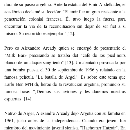
durante su paseo argelino. Ante la estatua del Emir Abdelkader, el
académico declamó su lección: "El emir fue un gran resistente a la
penetración colonial francesa. Él tuvo luego la fuerza para
encontrar la vía de la reconciliación sin dejar de ser fiel a sí
mismo. Su recorrido es ejemplar "[12].
Pero es Alexandro Arcady quien se encargó de presentarle el
"Milk Bar» precisando se trataba del "café de los pied-noirs
blanco de un ataque sangriento" [13]. Un atentado provocado por
una bomba puesta el 30 de septiembre de 1956 y relatado en la
famosa película "La batalla de Argel". Es sobre este tema que
Larbi Ben M'Hidi, héroe de la revolución argelina, pronunció su
famosa frase: "¡Dennos sus aviones y les daremos nuestras
espuertas! [14]
Nativo de Argel, Alexandre Arcady dejó Argelia con su familia en
1961, justo antes de la independencia. Cuando era joven, fue
miembro del movimiento juvenil sionista "Hachomer Hatzair". En