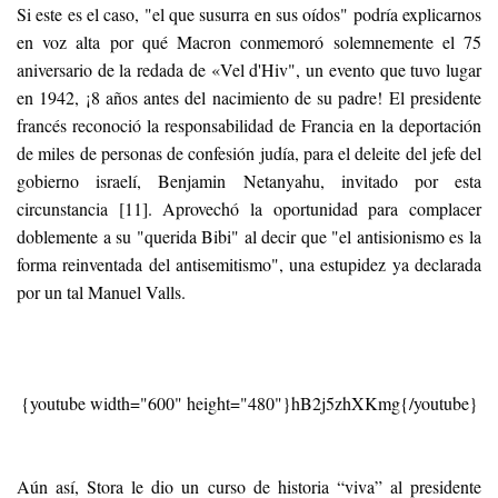
Si este es el caso, "el que susurra en sus oídos" podría explicarnos
en voz alta por qué Macron conmemoró solemnemente el 75
aniversario de la redada de «Vel d'Hiv", un evento que tuvo lugar
en 1942, ¡8 años antes del nacimiento de su padre! El presidente
francés reconoció la responsabilidad de Francia en la deportación
de miles de personas de confesión judía, para el deleite del jefe del
gobierno israelí, Benjamin Netanyahu, invitado por esta
circunstancia [11]. Aprovechó la oportunidad para complacer
doblemente a su "querida Bibi" al decir que "el antisionismo es la
forma reinventada del antisemitismo", una estupidez ya declarada
por un tal Manuel Valls.
{youtube width="600" height="480"}hB2j5zhXKmg{/youtube}
Aún así, Stora le dio un curso de historia “viva” al presidente