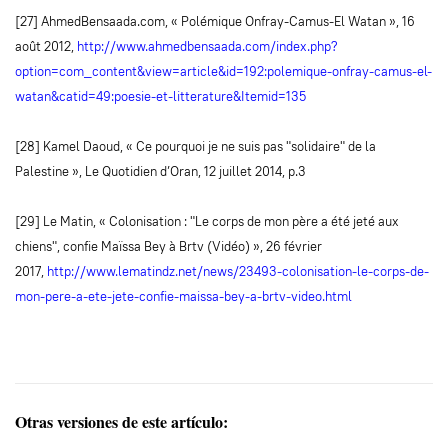
[27] AhmedBensaada.com, « Polémique Onfray-Camus-El Watan », 16
août 2012,
http://www.ahmedbensaada.com/index.php?
option=com_content&view=article&id=192:polemique-onfray-camus-el-
watan&catid=49:poesie-et-litterature&Itemid=135
[28] Kamel Daoud, « Ce pourquoi je ne suis pas "solidaire" de la
Palestine », Le Quotidien d’Oran, 12 juillet 2014, p.3
[29] Le Matin, « Colonisation : "Le corps de mon père a été jeté aux
chiens", confie Maïssa Bey à Brtv (Vidéo) », 26 février
2017,
http://www.lematindz.net/news/23493-colonisation-le-corps-de-
mon-pere-a-ete-jete-confie-maissa-bey-a-brtv-video.html
Otras versiones de este artículo: