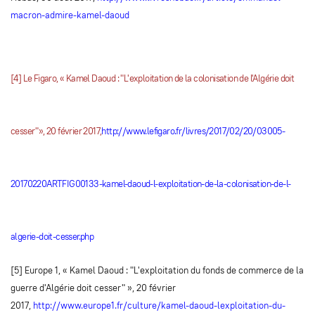
macron-admire-kamel-daoud
[4]
Le Figaro, « Kamel Daoud : "L'exploitation de la colonisation de l'Algérie doit
cesser"», 20 février 2017,
http://www.lefigaro.fr/livres/2017/02/20/03005-
20170220ARTFIG00133-kamel-daoud-l-exploitation-de-la-colonisation-de-l-
algerie-doit-cesser.php
[5] Europe 1, « Kamel Daoud : "L'exploitation du fonds de commerce de la
guerre d'Algérie doit cesser" », 20 février
2017,
http://www.europe1.fr/culture/kamel-daoud-lexploitation-du-