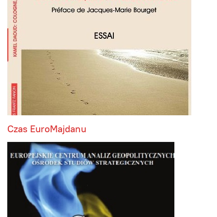
Czas EuroMajdanu