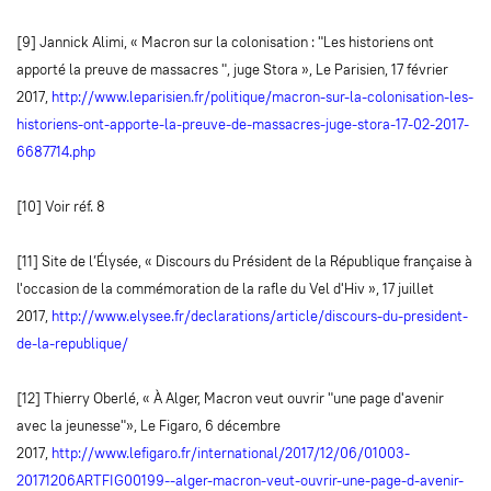
[9] Jannick Alimi, « Macron sur la colonisation : "Les historiens ont
apporté la preuve de massacres ", juge Stora », Le Parisien, 17 février
2017,
http://www.leparisien.fr/politique/macron-sur-la-colonisation-les-
historiens-ont-apporte-la-preuve-de-massacres-juge-stora-17-02-2017-
6687714.php
[10] Voir réf. 8
[11] Site de l’Élysée, « Discours du Président de la République française à
l'occasion de la commémoration de la rafle du Vel d'Hiv », 17 juillet
2017,
http://www.elysee.fr/declarations/article/discours-du-president-
de-la-republique/
[12] Thierry Oberlé, « À Alger, Macron veut ouvrir "une page d'avenir
avec la jeunesse"», Le Figaro, 6 décembre
2017,
http://www.lefigaro.fr/international/2017/12/06/01003-
20171206ARTFIG00199--alger-macron-veut-ouvrir-une-page-d-avenir-