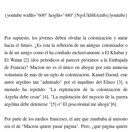
{youtube width="600" height="480"}NgsUkbHAm8s{/youtube}
Por supuesto, los jóvenes deben olvidar la colonización y mirar
hacia el futuro. ¿Es esta la reflexión de un antiguo colonizador o
la de un amigo como él ha confiado exclusivamente a El Khabar y
El Watan [2] (dos periódicos al parecer próximos a la Embajada
de Francia)? Macron no es el único en abogar por esta amnesia
voluntaria de más de un siglo de colonización. Kamel Daoud, este
autor argelino tan "admirado" por el inquilino del Elíseo [3], a
menudo ha repetido: "La explotación de la colonización de
Argelia debe cesar" [4], "La explotación del negocio de la guerra
argelina debe detenerse "[5] o" El poscolonial me ahoga"[6].
Por parte de los medios franceses, el aire que zumbaba al unísono
era el de "Macron quiere pasar página". Pero, ¿qué página quiere