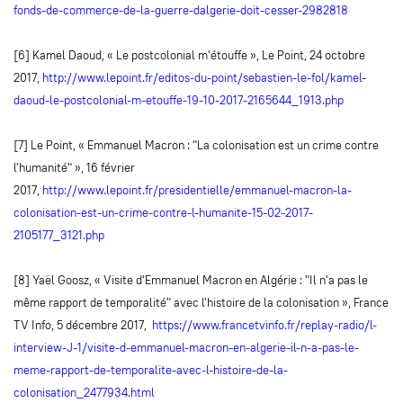
fonds-de-commerce-de-la-guerre-dalgerie-doit-cesser-2982818
[6] Kamel Daoud, « Le postcolonial m'étouffe », Le Point, 24 octobre
2017,
http://www.lepoint.fr/editos-du-point/sebastien-le-fol/kamel-
daoud-le-postcolonial-m-etouffe-19-10-2017-2165644_1913.php
[7] Le Point, « Emmanuel Macron : "La colonisation est un crime contre
l'humanité" », 16 février
2017,
http://www.lepoint.fr/presidentielle/emmanuel-macron-la-
colonisation-est-un-crime-contre-l-humanite-15-02-2017-
2105177_3121.php
[8] Yaël Goosz, « Visite d'Emmanuel Macron en Algérie : "Il n'a pas le
même rapport de temporalité" avec l'histoire de la colonisation », France
TV Info, 5 décembre 2017,
https://www.francetvinfo.fr/replay-radio/l-
interview-J-1/visite-d-emmanuel-macron-en-algerie-il-n-a-pas-le-
meme-rapport-de-temporalite-avec-l-histoire-de-la-
colonisation_2477934.html