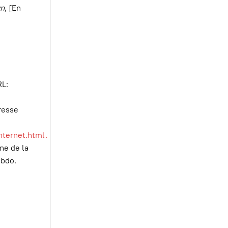
wn
, [En
RL:
resse
ternet.html.
ne de la
ebdo.