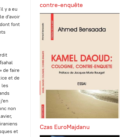
contre-enquête
il y a eu
le d'avoir
 dont font
nts
rdit
Tsahal
» de faire
tice et de
 les
rands
j'en
donc non
avier,
iraniens
Czas EuroMajdanu
asques et