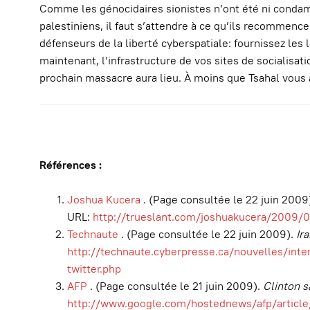
Comme les génocidaires sionistes n’ont été ni condam
palestiniens, il faut s’attendre à ce qu’ils recommencen
défenseurs de la liberté cyberspatiale: fournissez le
maintenant, l’infrastructure de vos sites de socialisa
prochain massacre aura lieu. À moins que Tsahal vous a
Références :
Joshua Kucera
. (Page consultée le 22 juin 2009
URL:
http://trueslant.com/joshuakucera/2009/06
Technaute
. (Page consultée le 22 juin 2009).
Ir
http://technaute.cyberpresse.ca/nouvelles/int
twitter.php
AFP
. (Page consultée le 21 juin 2009).
Clinton s
http://www.google.com/hostednews/afp/arti