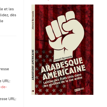
le et les
lidez, dès
le
dresse
se URL:
-de-
resse URL: