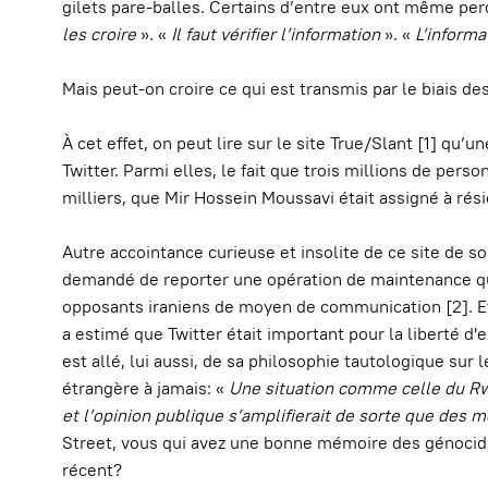
gilets pare-balles. Certains d’entre eux ont même perd
les croire
». «
Il faut vérifier l’information
». «
L’informa
Mais peut-on croire ce qui est transmis par le biais de
À cet effet, on peut lire sur le site True/Slant [1] qu’u
Twitter. Parmi elles, le fait que trois millions de per
milliers, que Mir Hossein Moussavi était assigné à résid
Autre accointance curieuse et insolite de ce site de soc
demandé de reporter une opération de maintenance qui a
opposants iraniens de moyen de communication [2]. Et 
a estimé que Twitter était important pour la liberté d
est allé, lui aussi, de sa philosophie tautologique sur
étrangère à jamais: «
Une situation comme celle du Rwa
et l’opinion publique s’amplifierait de sorte que des 
Street, vous qui avez une bonne mémoire des génocide
récent?