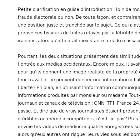
Petite clarification en guise d’introduction : loin de mo
fraude électorale ou non. De toute façon, et contraireme
une position juste et tranchée sur le sujet. Ce qui a 
preuve ces tisseurs de toiles relayés par la fébrilit
iraniens, alors qu’elle était inexistante lors du massac
Pourtant, les deux situations présentent des similitude
l’entrée aux médias occidentaux. Encore mieux, il avait
pour qu’ils donnent une image réaliste de la propreté d
leur travail et ne peuvent donner une information « fi
liberté? Eh bien, en utilisant l’information communiqué
informations produites par monsieur ou madame Tout-l
journaux et canaux de télévision : CNN, TF1, France 24
passe. Et dire que de vrais journalistes étaient présen
crédibles ou même incompétents, n’est-ce-pas? Plus i
envoie les vidéos de médiocre qualité enregistrées su
alors qu’eux autres ont risqué leurs vies sous les bo