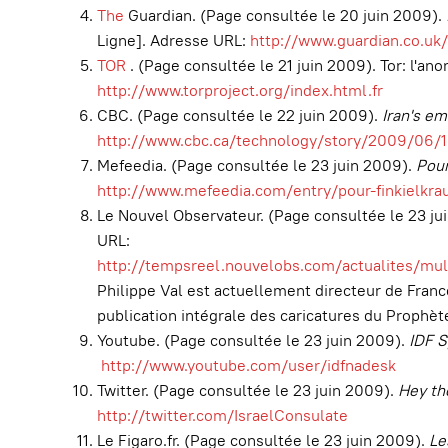
The
Guardian. (Page consultée le 20 juin 2009).
Ligne]. Adresse URL:
http://www.guardian.co.uk/
TOR
. (Page consultée le 21 juin 2009). Tor: l'an
http://www.torproject.org/index.html.fr
CBC. (Page consultée le 22 juin 2009).
Iran's em
http://www.cbc.ca/technology/story/2009/06/16/
Mefeedia. (Page consultée le 23 juin 2009).
Pour
http://www.mefeedia.com/entry/pour-finkielkra
Le Nouvel Observateur. (Page consultée le 23 ju
URL:
http://tempsreel.nouvelobs.com/actualites/mu
Philippe Val est actuellement directeur de France
publication intégrale des caricatures du Prophèt
Youtube. (Page consultée le 23 juin 2009).
IDF S
http://www.youtube.com/user/idfnadesk
Twitter. (Page consultée le 23 juin 2009).
Hey the
http://twitter.com/IsraelConsulate
Le Figaro.fr. (Page consultée le 23 juin 2009).
Le