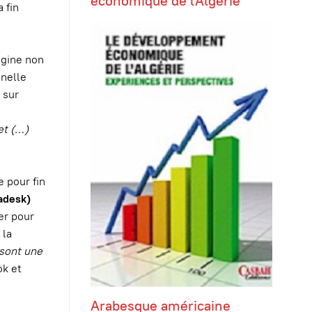
économique de l'Algérie
 fin
igine non
nnelle
 sur
et (…)
e pour fin
adesk)
er pour
 la
 sont une
ok et
Arabesque américaine