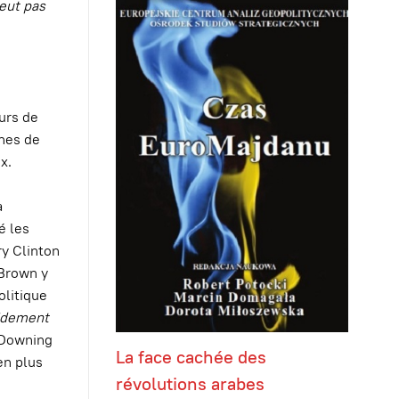
eut pas
eurs de
ines de
x.
a
é les
ry Clinton
 Brown y
olitique
pidement
0 Downing
La face cachée des
en plus
révolutions arabes