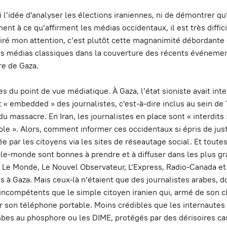
i l’idée d'analyser les élections iraniennes, ni de démontrer qu’
nt à ce qu’affirment les médias occidentaux, il est très diffici
attiré mon attention, c’est plutôt cette magnanimité débordante
é des médias classiques dans la couverture des récents événeme
re de Gaza.
s du point de vue médiatique. À Gaza, l’état sioniste avait inte
 « embedded » des journalistes, c'est-à-dire inclus au sein de 
u massacre. En Iran, les journalistes en place sont « interdits 
able ». Alors, comment informer ces occidentaux si épris de jus
e par les citoyens via les sites de réseautage social. Et toutes
e-monde sont bonnes à prendre et à diffuser dans les plus g
, Le Monde, Le Nouvel Observateur, L’Express, Radio-Canada et 
ts à Gaza. Mais ceux-là n’étaient que des journalistes arabes, 
ncompétents que le simple citoyen iranien qui, armé de son cl
r son téléphone portable. Moins crédibles que les internautes 
mbes au phosphore ou les DIME, protégés par des dérisoires c