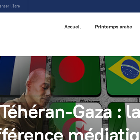
enser l’être
Accueil
Printemps arabe
Téhéran-Gaza : l
fférence médiati