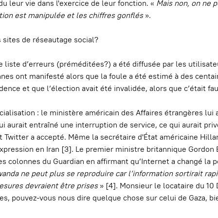
u leur vie dans l'exercice de leur fonction. «
Mais non, on ne p
tion est manipulée et les chiffres gonflés
».
s sites de réseautage social?
ne liste d’erreurs (préméditées?) a été diffusée par les utilisat
sonnes ont manifesté alors que la foule a été estimé à des centa
ence et que l’élection avait été invalidée, alors que c’était fau
ialisation : le ministère américain des Affaires étrangères lui 
urait entraîné une interruption de service, ce qui aurait priv
Twitter a accepté. Même la secrétaire d'État américaine Hilla
'expression en Iran [3]. Le premier ministre britannique Gordon
 les colonnes du Guardian en affirmant qu’Internet a changé la p
nda ne peut plus se reproduire car l’information sortirait ra
mesures devraient être prises
» [4]. Monsieur le locataire du 1
s, pouvez-vous nous dire quelque chose sur celui de Gaza, bi