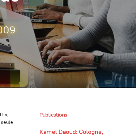
009
Publications
ter,
e seule
Kamel Daoud: Cologne,