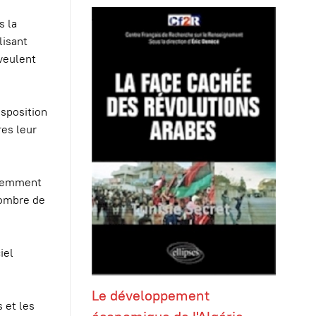
s la
lisant
 veulent
isposition
res leur
récemment
nombre de
iel
Le développement
 et les