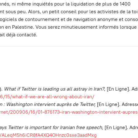
nés, ni même inquiétés pour la liquidation de plus de 1400
t sous peu. Alors, un petit conseil pour les activistes de la toi
s logiciels de contournement et de navigation anonyme et conso
tion en Palestine. Vous serez minutieusement informés lorsque 
it déjà contacté.
).
What if Twitter is leading us all astray in Iran?
, [En Ligne]. A
/15/what-if-we-are-all-wrong-about-iran/
an : Washington intervient auprès de Twitter,
[En Ligne]. Adres
ernet/200906/16/01-876173-iran-washington-intervient-aupres
ays Twitter is important for Iranian free speech,
[En Ligne]. Ad
cle/ALeqM5h6iCR8fA4XQ4OHnzc0sxe3aadMxg