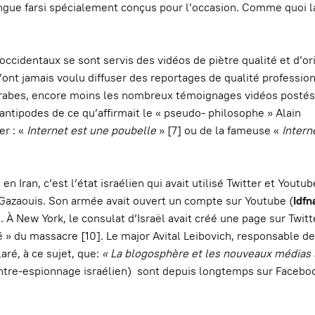
ngue farsi spécialement conçus pour l’occasion. Comme quoi la
occidentaux se sont servis des vidéos de piètre qualité et d’or
 n’ont jamais voulu diffuser des reportages de qualité professio
 arabes, encore moins les nombreux témoignages vidéos postés
antipodes de ce qu’affirmait le « pseudo- philosophe » Alain
er : «
Internet
est une poubelle
» [7] ou de la fameuse «
Intern
en Iran, c’est l’état israélien qui avait utilisé Twitter et Youtub
 Gazaouis. Son armée avait ouvert un compte sur Youtube (
Idfn
 À New York, le consulat d’Israël avait créé une page sur Twitt
é » du massacre [10]. Le major Avital Leibovich, responsable de
aré, à ce sujet, que:
« La blogosphère et les nouveaux médias
ontre-espionnage israélien) sont depuis longtemps sur Facebo