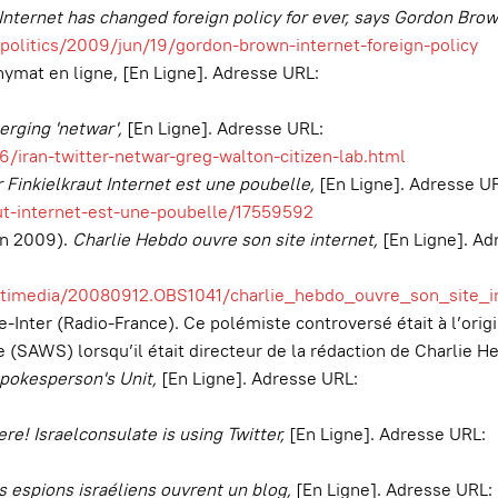
Internet has changed foreign policy for ever, says Gordon Bro
politics/2009/jun/19/gordon-brown-internet-foreign-policy
onymat en ligne, [En Ligne]. Adresse URL:
erging 'netwar',
[En Ligne]. Adresse URL:
iran-twitter-netwar-greg-walton-citizen-lab.html
 Finkielkraut Internet est une poubelle,
[En Ligne]. Adresse U
ut-internet-est-une-poubelle/17559592
in 2009).
Charlie Hebdo ouvre son site internet,
[En Ligne]. Ad
ltimedia/20080912.OBS1041/charlie_hebdo_ouvre_son_site_in
-Inter (Radio-France). Ce polémiste controversé était à l’origi
e (SAWS) lorsqu’il était directeur de la rédaction de Charlie H
pokesperson's Unit,
[En Ligne]. Adresse URL:
re! Israelconsulate is using Twitter,
[En Ligne]. Adresse URL:
s espions israéliens ouvrent un blog
,
[En Ligne]. Adresse URL: