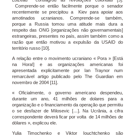
Comprende-se então facilmente porque o senador
recentemente se precipitou a Kiev para apoiar aos
amotinados ucranianos. Comprende-se também,
porque a Russia tomou uma atitude mais dura a
respeito das ONG [organizações não governamentais]
estrangeiras, presentes no país, assim também como a
razão que então motivou a expulsão da USAID do
território russo [10].
A relação entre o movimento ucraniano « Pora » [Está
na Hora!] e as organizações americanas foi
apresentada explicitamente por Ian Traynor num
remarcável artigo publicado pelo The Guardian em
novembro de 2004 [11].
« Oficialmente, o governo americano despendeu,
durante um ano, 41 milhões de dolares para a
organização e o financiamento da operação que permitiu
o se desfazer de Milosevic […]. Na Ucrânia, a cifra
correspondente deverá ficar por volta de 14 milhões de
dólares », explicou ele.
Yulia Timochenko e Viktor Iouchtchenko são