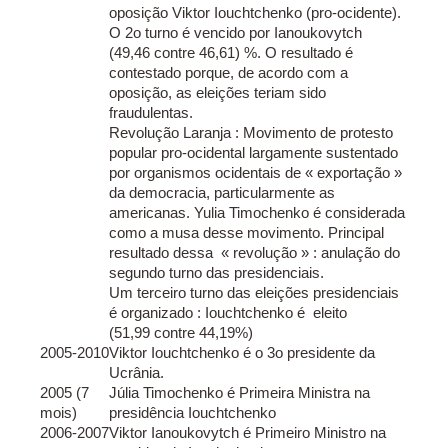
oposição Viktor Iouchtchenko (pro-ocidente).
O 2o turno é vencido por Ianoukovytch
(49,46 contre 46,61) %. O resultado é
contestado porque, de acordo com a
oposição, as eleições teriam sido
fraudulentas.
Revolução Laranja : Movimento de protesto
popular pro-ocidental largamente sustentado
por organismos ocidentais de « exportação »
da democracia, particularmente as
americanas. Yulia Timochenko é considerada
como a musa desse movimento. Principal
resultado dessa « revolução » : anulação do
segundo turno das presidenciais.
Um terceiro turno das eleições presidenciais
é organizado : Iouchtchenko é eleito
(51,99 contre 44,19%)
2005-2010
Viktor Iouchtchenko é o 3o presidente da
Ucrânia.
2005 (7
Júlia Timochenko é Primeira Ministra na
mois)
presidência Iouchtchenko
2006-2007
Viktor Ianoukovytch é Primeiro Ministro na