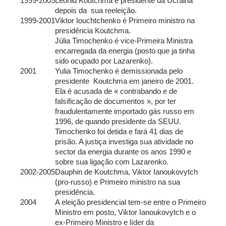
1999-2005
Leonid Koutchma é presidente da Ucraina
depois da sua reeleição.
1999-2001
Viktor Iouchtchenko é Primeiro ministro na
presidência Koutchma.
Júlia Timochenko é vice-Primeira Ministra
encarregada da energia (posto que ja tinha
sido ocupado por Lazarenko).
2001
Yulia Timochenko é demissionada pelo
presidente Koutchma em janeiro de 2001.
Ela é acusada de « contrabando e de
falsificação de documentos », por ter
fraudulentamente importado gás russo em
1996, de quando presidente da SEUU.
Timochenko foi detida e fará 41 dias de
prisão. A justiça investiga sua atividade no
sector da energia durante os anos 1990 e
sobre sua ligação com Lazarenko.
2002-2005
Dauphin de Koutchma, Viktor Ianoukovytch
(pro-russo) e Primeiro ministro na sua
presidência.
2004
A eleição presidencial tem-se entre o Primeiro
Ministro em posto, Viktor Ianoukovytch e o
ex-Primeiro Ministro e líder da