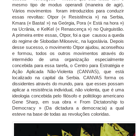
mesmo tipo de modus operandi (maneira de agir).
Vários movimentos foram introduzidos para conduzir
essas revoltas: Otpor (« Resistência ») na Serbia,
Kmara (« Basta! ») na Geórgia, Pora (« Está na hora »)
na Ucrânia, e KelKel (« Renascença ») no Quirguistão.
A primeira entre essas, Otpor, foi a que causou a queda
do regime de Slobodan Milosevic, na Iugoslávia. Depois
desse sucesso, o movimento Otpor ajudou, aconselhou
e formou, todos os outros movimentos através do
intermédio de uma organização especialmente
concebida para essa tarefa, o Centro para Estratégia e
Ação Aplicada Não-Violenta (CANVAS), que está
localizado na capital da Serbia. CANVAS forma os
dissidentes através do mundo, para que esses possam
aplicar a resistência individual, não violenta, que é uma
ideologia concebida pelo filósofo e politólogo americano
Gene Sharp, em sua obra « From Dictatorship to
Democracy » (Da dictadura a democracia) a qual
esteve na base de todas as revoluções coloridas.