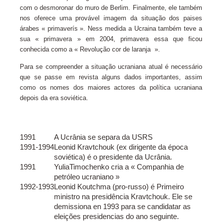
com o desmoronar do muro de Berlim. Finalmente, ele também
nos oferece uma provável imagem da situação dos paises
árabes « primaverís ». Ness medida a Ucraina também teve a
sua « primavera » em 2004, primavera essa que ficou
conhecida como a « Revolução cor de laranja ».
Para se compreender a situação ucraniana atual é necessário
que se passe em revista alguns dados importantes, assim
como os nomes dos maiores actores da política ucraniana
depois da era soviética.
1991
A Ucrânia se separa da USRS
1991-1994
Leonid Kravtchouk (ex dirigente da época
soviética) é o presidente da Ucrânia.
1991
YuliaTimochenko cria a « Companhia de
petróleo ucraniano »
1992-1993
Leonid Koutchma (pro-russo) é Primeiro
ministro na presidência Kravtchouk. Ele se
demissiona en 1993 para se candidatar as
eleições presidencias do ano seguinte.