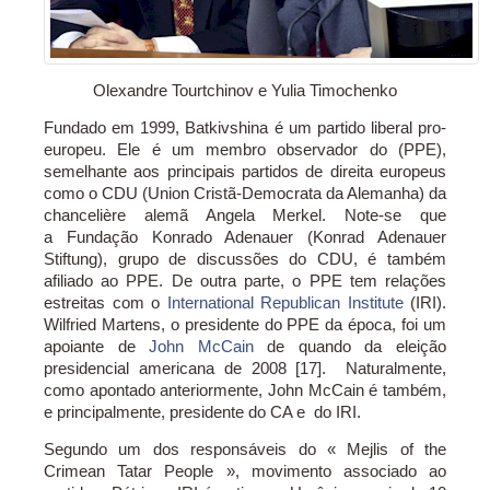
Olexandre Tourtchinov e Yulia Timochenko
Fundado em 1999, Batkivshina é um partido liberal pro-
europeu. Ele é um membro observador do (PPE),
semelhante aos principais partidos de direita europeus
como o CDU (Union Cristã-Democrata da Alemanha) da
chancelière alemã Angela Merkel. Note-se que
a Fundação Konrado Adenauer (Konrad Adenauer
Stiftung), grupo de discussões do CDU, é também
afiliado ao PPE. De outra parte, o PPE tem relações
estreitas com o
International Republican Institute
(IRI).
Wilfried Martens, o presidente do PPE da época, foi um
apoiante de
John McCain
de quando da eleição
presidencial americana de 2008 [17]. Naturalmente,
como apontado anteriormente, John McCain é também,
e principalmente, presidente do CA e do IRI.
Segundo um dos responsáveis do « Mejlis of the
Crimean Tatar People », movimento associado ao