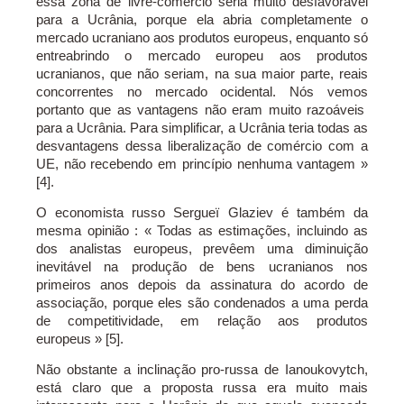
essa zona de livre-comércio seria muito desfavorável
para a Ucrânia, porque ela abria completamente o
mercado ucraniano aos produtos europeus, enquanto só
entreabrindo o mercado europeu aos produtos
ucranianos, que não seriam, na sua maior parte, reais
concorrentes no mercado ocidental. Nós vemos
portanto que as vantagens não eram muito razoáveis
para a Ucrânia. Para simplificar, a Ucrânia teria todas as
desvantagens dessa liberalização de comércio com a
UE, não recebendo em princípio nenhuma vantagem »
[4].
O economista russo Sergueï Glaziev é também da
mesma opinião : « Todas as estimações, incluindo as
dos analistas europeus, prevêem uma diminuição
inevitável na produção de bens ucranianos nos
primeiros anos depois da assinatura do acordo de
associação, porque eles são condenados a uma perda
de competitividade, em relação aos produtos
europeus » [5].
Não obstante a inclinação pro-russa de Ianoukovytch,
está claro que a proposta russa era muito mais