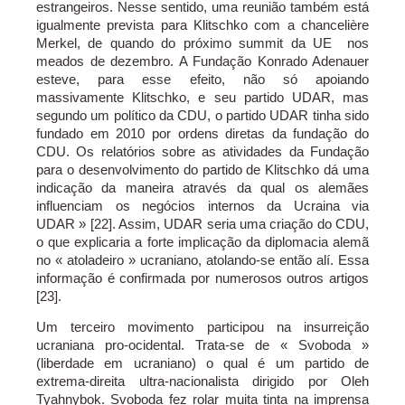
estrangeiros. Nesse sentido, uma reunião também está
igualmente prevista para Klitschko com a chancelière
Merkel, de quando do próximo summit da UE nos
meados de dezembro. A Fundação Konrado Adenauer
esteve, para esse efeito, não só apoiando
massivamente Klitschko, e seu partido UDAR, mas
segundo um político da CDU, o partido UDAR tinha sido
fundado em 2010 por ordens diretas da fundação do
CDU. Os relatórios sobre as atividades da Fundação
para o desenvolvimento do partido de Klitschko dá uma
indicação da maneira através da qual os alemães
influenciam os negócios internos da Ucraina via
UDAR » [22]. Assim, UDAR seria uma criação do CDU,
o que explicaria a forte implicação da diplomacia alemã
no « atoladeiro » ucraniano, atolando-se então alí. Essa
informação é confirmada por numerosos outros artigos
[23].
Um terceiro movimento participou na insurreição
ucraniana pro-ocidental. Trata-se de « Svoboda »
(liberdade em ucraniano) o qual é um partido de
extrema-direita ultra-nacionalista dirigido por Oleh
Tyahnybok. Svoboda fez rolar muita tinta na imprensa