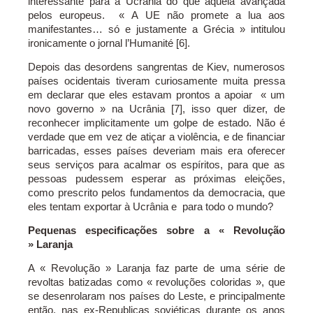
interessante para a Ucrânia do que aquela avançada
pelos europeus. « A UE não promete a lua aos
manifestantes… só e justamente a Grécia » intitulou
ironicamente o jornal l’Humanité [6].
Depois das desordens sangrentas de Kiev, numerosos
países ocidentais tiveram curiosamente muita pressa
em declarar que eles estavam prontos a apoiar « um
novo governo » na Ucrânia [7], isso quer dizer, de
reconhecer implicitamente um golpe de estado. Não é
verdade que em vez de atiçar a violência, e de financiar
barricadas, esses países deveriam mais era oferecer
seus serviços para acalmar os espíritos, para que as
pessoas pudessem esperar as próximas eleições,
como prescrito pelos fundamentos da democracia, que
eles tentam exportar à Ucrânia e para todo o mundo?
Pequenas especificações sobre a « Revolução
»
Laranja
A « Revolução » Laranja faz parte de uma série de
revoltas batizadas como « revoluções coloridas », que
se desenrolaram nos países do Leste, e principalmente
então, nas ex-Republicas soviéticas durante os anos