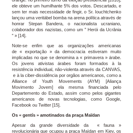
ele obteve um humilhante 5% dos votos. Descartado, e
sem ter mais necessidade de fingir, o Sr. Iouchtchenko
lançou uma veritábel bomba na arena política através de
honrar Stepan Bandera, o nacionalista ucraniano,
colaborador dos nazistas, como um ” Herói da Ucrânia
“ » [14].
Note-se enfim que as organizações americanas
de « exportação » da democracia estiveram muito
implicadas no que se denomina a « primavera » árabe.
Os jovens ativistas árabes foram formados à la
resistência individual, não-violenta através da CANVAS,
e à la ciber-dissidência por orgãos americanos, como a
Alliance of Youth Movements (AYM) [Aliança
Movimento Jovem] ela mesma financiada pelo
Departemento do Estado, assim como pelos gigantes
americanos de novas tecnologias, como Google,
Facebook ou Twitter [15].
Os « gentís » amotinados da praça Maïdan
Apesar da grande diversidade da « fauna »
revolucionária que ocupou a praça Maïdan em Kiev, os