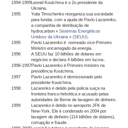
1994-1999
Leonid Koutchma é o 2o presidente da
Ukraina.
1995
Yulia Timochenko reorganiza sua sociedade
para fundar, com a ajuda de Pavlo Lazarenko,
a companhia de distribuição de
hydrocarbon «
Sistemas Energéticos
Unidoss da Ukraina » (SEUU)
.
1995
Pavlo Lazarenko é nomeado vice-Primeiro
Ministro encarregado da energia.
1996
A SEUU faz 10 bilhões de dolares em
negócios e declara 4 bilhões em lucros.
1996-1997
Pavlo Lazarenko é Primeiro ministro na
presidência Koutchma.
1997
Pavlo Lazarenko é demissionado pelo
presidente Koutchma.
1998
Lazarenko é detido pela policia suiça na
fronteira franco-helvética e acusado pelas
autoridades de Berne de lavagem de dinheiro.
1999
Lazarenko é detido no aeroporto JFK de
New-York. Ele é condenado en 2004 por
lavagem de dinheiro (114 bilhões de dolares),
corrupção e fraude.