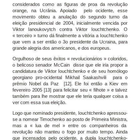
considerados como as figuras de proa da revolução
orange, na Ucrânia. Apoiado pelo ocidente, esse
movimento obteu a anulação do segundo turno da
eleição presidencial de 2004, inicialmente vencida por
Viktor Ianoukovytch contra Viktor Iouchtchenko. O
« terceiro » turno dá finalmente a vitória a Iouchtchenko
que vem a ser então o 3o presidente da Ucraina, para
grande alegria dos americanos, e dos europeus.
Orgulhoso de seus êxitos « revolucionários » coloridos,
o belicoso senador McCain disse que ele iria propor a
candidatura de Viktor Iouchtchenko e de seu homólogo
georgiano pro-ocidental Mikhail Saakashvili para o
prêmio Nobel da Paz [12]. Ele foi então a Kiev em
fevereiro 2005 [13] para felicitar seu « filhote » e talvez
também para lhe mostrar que ele teria qualquer coisa a
ver com essa sua eleição.
Logo que nominado presidente, Iouchtchenko apressou-
se a nomear Timochenko ao posto de Primeira Ministra,
mas a « lua de mel » entre os companheiros da
revolução não manteu o fogo por muito tempo. Ainda
que incensados pelo ocidente, a dupla Iouchtchenko-