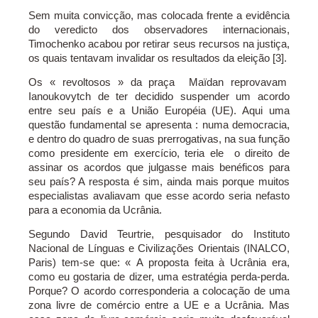
Sem muita convicção, mas colocada frente a evidência
do veredicto dos observadores internacionais,
Timochenko acabou por retirar seus recursos na justiça,
os quais tentavam invalidar os resultados da eleição [3].
Os « revoltosos » da praça Maïdan reprovavam
Ianoukovytch de ter decidido suspender um acordo
entre seu país e a União Européia (UE). Aqui uma
questão fundamental se apresenta : numa democracia,
e dentro do quadro de suas prerrogativas, na sua função
como presidente em exercício, teria ele o direito de
assinar os acordos que julgasse mais benéficos para
seu país? A resposta é sim, ainda mais porque muitos
especialistas avaliavam que esse acordo seria nefasto
para a economia da Ucrânia.
Segundo David Teurtrie, pesquisador do Instituto
Nacional de Línguas e Civilizações Orientais (INALCO,
Paris) tem-se que: « A proposta feita à Ucrânia era,
como eu gostaria de dizer, uma estratégia perda-perda.
Porque? O acordo corresponderia a colocação de uma
zona livre de comércio entre a UE e a Ucrânia. Mas