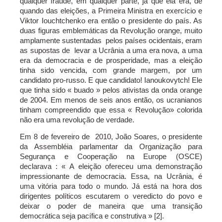
qualquer fraude, em qualquer parte, já que ela era, de
quando das eleições, a Primeira Ministra en exercício e
Viktor Iouchtchenko era então o presidente do país. As
duas figuras emblemáticas da Revolução orange, muito
amplamente sustentadas pelos países ocidentais, eram
as supostas de levar a Ucrânia a uma era nova, a uma
era da democracia e de prosperidade, mas a eleição
tinha sido vencida, com grande margem, por um
candidato pro-russo. E que candidato! Ianoukovytch! Ele
que tinha sido « buado » pelos ativistas da onda orange
de 2004. Em menos de seis anos então, os ucranianos
tinham compreendido que essa « Revolução» colorida
não era uma revolução de verdade.
Em 8 de fevereiro de 2010, João Soares, o presidente
da Assembléia parlamentar da Organização para
Segurança e Cooperação na Europe (OSCE)
declarava : « A eleição ofereceu uma demonstração
impressionante de democracia. Essa, na Ucrânia, é
uma vitória para todo o mundo. Já está na hora dos
dirigentes políticos escutarem o veredicto do povo e
deixar o poder de maneira que uma transição
democrática seja pacífica e construtiva » [2].