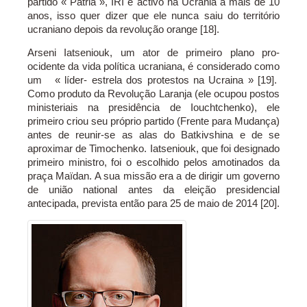
partido « Pátria », IRI é activo na Ucrânia a mais de 10
anos, isso quer dizer que ele nunca saiu do território
ucraniano depois da revolução orange [18].
Arseni Iatseniouk, um ator de primeiro plano pro-
ocidente da vida política ucraniana, é considerado como
um « líder- estrela dos protestos na Ucraina » [19].
Como produto da Revolução Laranja (ele ocupou postos
ministeriais na presidência de Iouchtchenko), ele
primeiro criou seu próprio partido (Frente para Mudança)
antes de reunir-se as alas do Batkivshina e de se
aproximar de Timochenko. Iatseniouk, que foi designado
primeiro ministro, foi o escolhido pelos amotinados da
praça Maïdan. A sua missão era a de dirigir um governo
de união national antes da eleição presidencial
antecipada, prevista então para 25 de maio de 2014 [20].