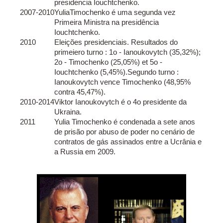
presidencia Iouchtchenko.
2007-2010
YuliaTimochenko é uma segunda vez
Primeira Ministra na presidência
Iouchtchenko.
2010
Eleições presidenciais. Resultados do
primeiero turno : 1o - Ianoukovytch (35,32%);
2o - Timochenko (25,05%) et 5o -
Iouchtchenko (5,45%).Segundo turno :
Ianoukovytch vence Timochenko (48,95%
contra 45,47%).
2010-2014
Viktor Ianoukovytch é o 4o presidente da
Ukraina.
2011
Yulia Timochenko é condenada a sete anos
de prisão por abuso de poder no cenário de
contratos de gás assinados entre a Ucrânia e
a Russia em 2009.