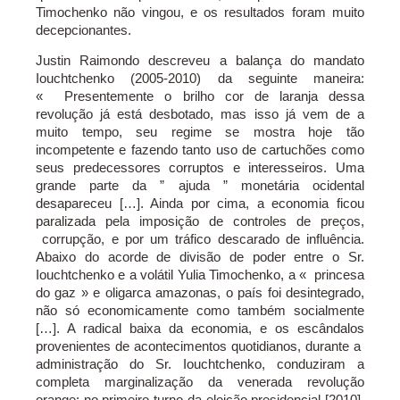
Timochenko não vingou, e os resultados foram muito
decepcionantes.
Justin Raimondo descreveu a balança do mandato
Iouchtchenko (2005-2010) da seguinte maneira:
« Presentemente o brilho cor de laranja dessa
revolução já está desbotado, mas isso já vem de a
muito tempo, seu regime se mostra hoje tão
incompetente e fazendo tanto uso de cartuchões como
seus predecessores corruptos e interesseiros. Uma
grande parte da ” ajuda ” monetária ocidental
desapareceu […]. Ainda por cima, a economia ficou
paralizada pela imposição de controles de preços,
corrupção, e por um tráfico descarado de influência.
Abaixo do acorde de divisão de poder entre o Sr.
Iouchtchenko e a volátil Yulia Timochenko, a « princesa
do gaz » e oligarca amazonas, o país foi desintegrado,
não só economicamente como também socialmente
[…]. A radical baixa da economia, e os escândalos
provenientes de acontecimentos quotidianos, durante a
administração do Sr. Iouchtchenko, conduziram a
completa marginalização da venerada revolução
orange: no primeiro turno da eleição presidencial [2010],