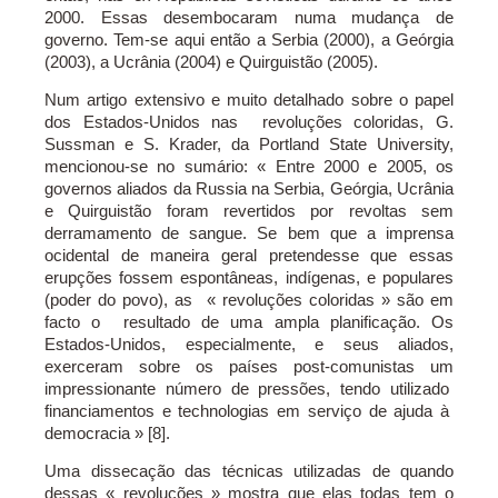
2000. Essas desembocaram numa mudança de
governo. Tem-se aqui então a Serbia (2000), a Geórgia
(2003), a Ucrânia (2004) e Quirguistão (2005).
Num artigo extensivo e muito detalhado sobre o papel
dos Estados-Unidos nas revoluções coloridas, G.
Sussman e S. Krader, da Portland State University,
mencionou-se no sumário: « Entre 2000 e 2005, os
governos aliados da Russia na Serbia, Geórgia, Ucrânia
e Quirguistão foram revertidos por revoltas sem
derramamento de sangue. Se bem que a imprensa
ocidental de maneira geral pretendesse que essas
erupções fossem espontâneas, indígenas, e populares
(poder do povo), as « revoluções coloridas » são em
facto o resultado de uma ampla planificação. Os
Estados-Unidos, especialmente, e seus aliados,
exerceram sobre os países post-comunistas um
impressionante número de pressões, tendo utilizado
financiamentos e technologias em serviço de ajuda à
democracia » [8].
Uma dissecação das técnicas utilizadas de quando
dessas « revoluções » mostra que elas todas tem o