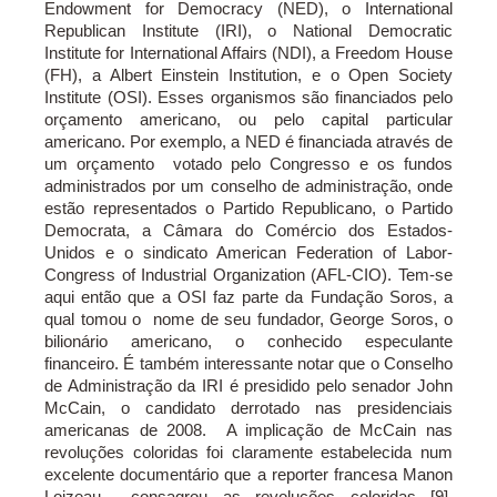
Endowment for Democracy (NED), o International
Republican Institute (IRI), o National Democratic
Institute for International Affairs (NDI), a Freedom House
(FH), a Albert Einstein Institution, e o Open Society
Institute (OSI). Esses organismos são financiados pelo
orçamento americano, ou pelo capital particular
americano. Por exemplo, a NED é financiada através de
um orçamento votado pelo Congresso e os fundos
administrados por um conselho de administração, onde
estão representados o Partido Republicano, o Partido
Democrata, a Câmara do Comércio dos Estados-
Unidos e o sindicato American Federation of Labor-
Congress of Industrial Organization (AFL-CIO). Tem-se
aqui então que a OSI faz parte da Fundação Soros, a
qual tomou o nome de seu fundador, George Soros, o
bilionário americano, o conhecido especulante
financeiro. É também interessante notar que o Conselho
de Administração da IRI é presidido pelo senador John
McCain, o candidato derrotado nas presidenciais
americanas de 2008. A implicação de McCain nas
revoluções coloridas foi claramente estabelecida num
excelente documentário que a reporter francesa Manon
Loizeau consagrou as revoluções coloridas [9].