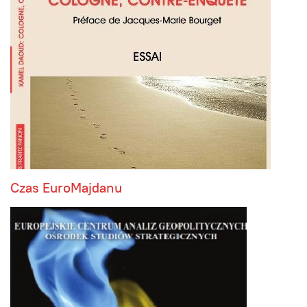
Czas EuroMajdanu