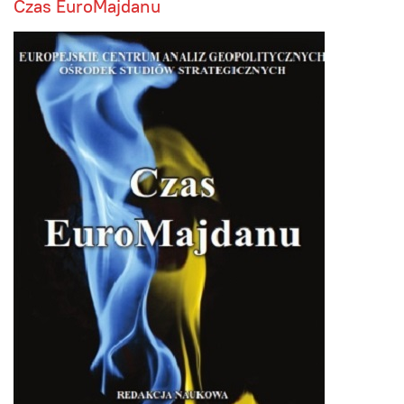
Czas EuroMajdanu