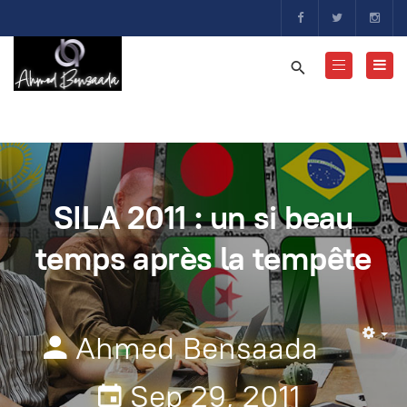
SILA 2011 : un si beau
temps après la tempête
Ahmed Bensaada
Em
Sep 29, 2011