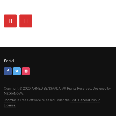
Social.
Copyright © 2026 AHMED BENSAADA. All Rights Reserved. Designed by
MEDIANOVA
.
Joomla!
is Free Software released under the
GNU General Public
License.