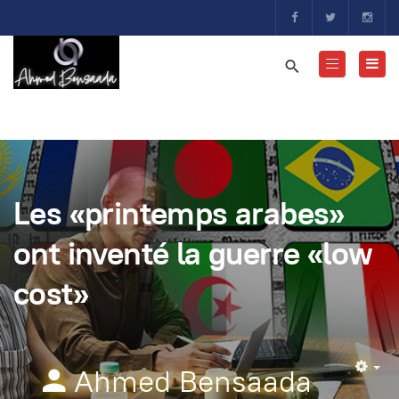
Les «printemps arabes»
ont inventé la guerre «low
cost»
Ahmed Bensaada
Em