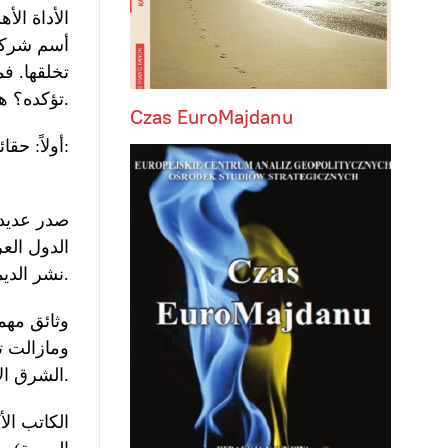
أسم شركات
تخلقها. ف
تؤكده؟ هنا بعضٌ مما ذكرته التقارير حول هذا الموضوع.
Czas EuroMajdanu
أولاً: حقائق ومعلومات تثبت هذا الدور: منظمات تعمل لوكالة الإستخبارات الأمريكية تحت عناوين خدّاعة:
صدر عديد 
الدول الع
نشر الديمقراطية.
وثائق مهم
ومازالت ت
الشرق الأوسط الجديد الذي أُطلق على التغيرات التي شهدتها المنطقة مؤخراً.
الكاتب ال