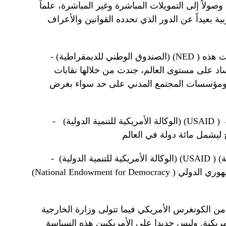
وصولاً إلى التمويلات المباشرة وغير المباشرة، علماً
بية بعيداً عن الدور الذي تحدده القوانين والأعراف
) هو بمثابة الوجهة القانونية لوكالة المخابرات المركزية الأمريكية وقد تمكنت هذه
NED
- (الصندوق الوطني للديمقراطية) (
اد على مستوى العالم، جندت من خلالها نقابات
ر ومؤسسات المجتمع المدني على حد سواء بغرض
) أنفقت على ما لا يقل عن تسع مليارات دولار من أجل "نشر الديمقراطية
USAID
- (الوكالة الأمريكية للتنمية الدولية) (
) هي مظلة تشمل عدة منظمات أخرى مثل (الصندوق الوطني للديمقراطية)
USAID
- (الوكالة الأمريكية للتنمية الدولية) (
(
National Endowment for Democracy
من الكونغرس الأمريكي فيما تتولى وزارة الخارجية
أمريكية. وليس جديدا على الأمريكيين هذه السياسة