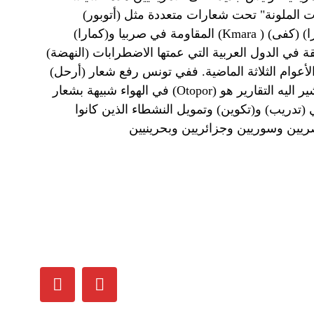
Kmara
المقاومة في صربيا و(كمارا) (
(النهضة) في قيرغيزيستان. لقد رفعت شعرات مشابهة، إن لم تكن مماثلة ومتطابقة في الدول العربية التي عمتها الاضطرابات
) ما يوحي بأن هناك خيطاً يربط بين كل هذه "الثورات". كما أن أخطر ما تشير اليه التقارير هو
Otopor
في الهواء شبيهة بشعار (
 (تدريب) و(تكوين) وتمويل النشطاء الذين كانوا
يين وسوريين وجزائريين وبحرينيين