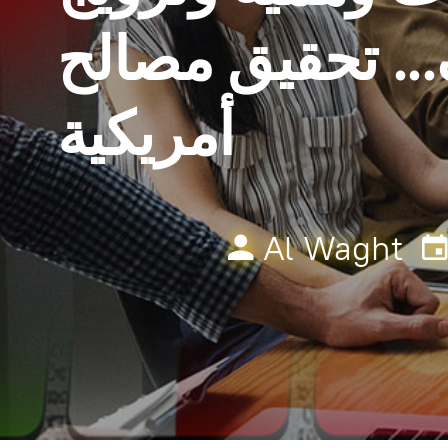
.. تحقيق مصالح
أمريكية
Al Waght