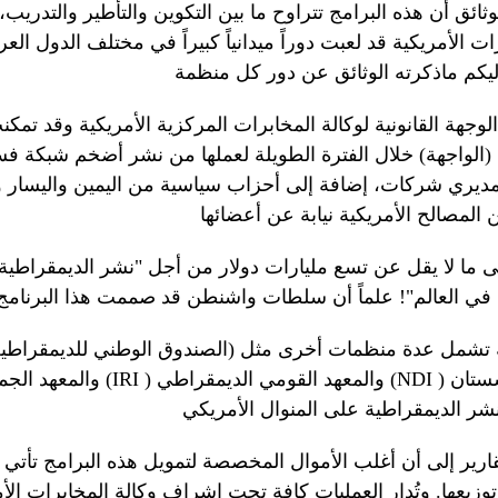
ائق أن هذه البرامج تتراوح ما بين التكوين والتأطير والتدريب، 
ت الأمريكية قد لعبت دوراً ميدانياً كبيراً في مختلف الدول العر
الواجهة) خلال الفترة الطويلة لعملها من نشر أضخم شبكة فس
مديري شركات، إضافة إلى أحزاب سياسية من اليمين واليسا
) وهما مؤسستان
NDI
) والمعهد القومي الديمقراطي (
IRI
) والمعهد الجمهوري الدولي (
قارير إلى أن أغلب الأموال المخصصة لتمويل هذه البرامج تأتي 
 توزيعها. وتُدار العمليات كافة تحت إشراف وكالة المخابرات ال