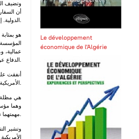
وتضيف الوث
أن السفارا
الدولية. إليكم ماذكرته الوثائق عن دور كل منظمة.
Le développement
المؤسسة (
économique de l'Algérie
عمالية، و
الدفاع عن المصالح الأمريكية نيابة عن أعضائها.
الأمريكية في العالم"! علماً أن سلطات واشنطن قد صممت هذا البرنامج ليشمل مائة دولة في العالم.
مهمتهما نشر الديمقراطية على المنوال الأمريكي.
وتشير الت
الأمريكية