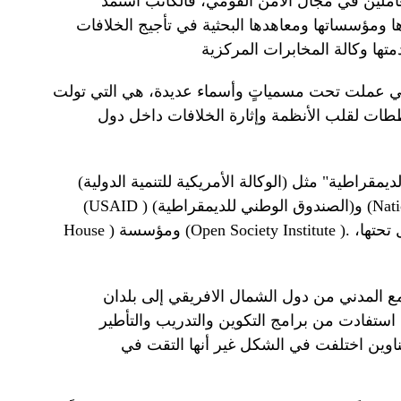
عاملين في مجال الأمن القومي، فالكاتب استمد
ا ومؤسساتها ومعاهدها البحثية في تأجيج الخلافات
والتي عملت تحت مسمياتٍ وأسماء عديدة، هي التي تولت
طات لقلب الأنظمة وإثارة الخلافات داخل دول
راطية" مثل (الوكالة الأمريكية للتنمية الدولية)
Nat
) و(الصندوق الوطني للديمقراطية) (
USAID
(
). ويتضح من خلال هذه الأسماء، العناوين التي تدعي هذه المؤسسات العمل تحتها،
Open Society Institute
) ومؤسسة (
House
ع المدني من دول الشمال الافريقي إلى بلدان
ستفادت من برامج التكوين والتدريب والتأطير
وين اختلفت في الشكل غير أنها التقت في