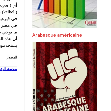
) أي
opor
)
kelkel
) (حانت الساعة) في أوكرانيا و(كلكل) (
Arabesque américaine
أن هذه ال
يستخدمون 
المصدر
صحيفة الوق