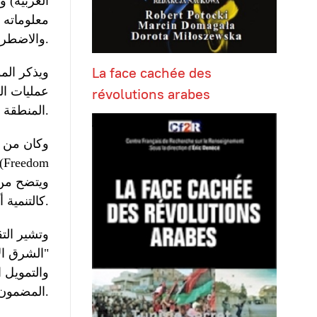
العربية) 
معلوماته 
والاضطرابات في الشارع العربي بهدف إسقاط النظم الحاكمة وفي مقدمتها وكالة المخابرات المركزية.
La face cachée des
ويذكر الم
عمليات ال
révolutions arabes
المنطقة.
وكان من أ
Freedom
) ومؤسسة (
كالتنمية أوالديمقراطية والحرية.
وتشير الت
"الشرق ال
والتمويل 
المضمون.