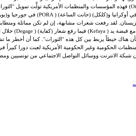
Ot
فهذه المؤسسات والمنظمات الأمريكية تولَّت تمويل "الثورات الملونة" تحت شعارات متعددة مثل (أتوبور) (
PORA
) (كفى) في جورجيا و(بورا) (
) في مصر مع قبضة يد
Kefaya
) فيما رفع شعار (كفاية) (
Degage
خلال الأعوام الثلاثة الماضية. ففي تونس رفع شعار (أرحل) (
منظمات الحكومية وغير الحكومية الأمريكية لعبت دورا كبيراً في
شبكة الانترنت ووسائل التواصل الاجتماعي من تونسيين ومصر
ت