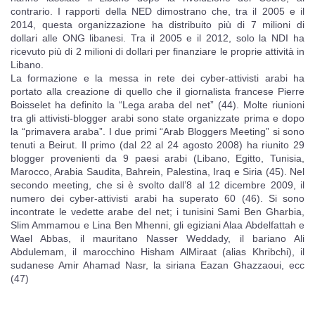
contrario. I rapporti della NED dimostrano che, tra il 2005 e il
2014, questa organizzazione ha distribuito più di 7 milioni di
dollari alle ONG libanesi. Tra il 2005 e il 2012, solo la NDI ha
ricevuto più di 2 milioni di dollari per finanziare le proprie attività in
Libano.
La formazione e la messa in rete dei cyber-attivisti arabi ha
portato alla creazione di quello che il giornalista francese Pierre
Boisselet ha definito la “Lega araba del net” (44). Molte riunioni
tra gli attivisti-blogger arabi sono state organizzate prima e dopo
la “primavera araba”. I due primi “Arab Bloggers Meeting” si sono
tenuti a Beirut. Il primo (dal 22 al 24 agosto 2008) ha riunito 29
blogger provenienti da 9 paesi arabi (Libano, Egitto, Tunisia,
Marocco, Arabia Saudita, Bahrein, Palestina, Iraq e Siria (45). Nel
secondo meeting, che si è svolto dall’8 al 12 dicembre 2009, il
numero dei cyber-attivisti arabi ha superato 60 (46). Si sono
incontrate le vedette arabe del net; i tunisini Sami Ben Gharbia,
Slim Ammamou e Lina Ben Mhenni, gli egiziani Alaa Abdelfattah e
Wael Abbas, il mauritano Nasser Weddady, il bariano Ali
Abdulemam, il marocchino Hisham AlMiraat (alias Khribchi), il
sudanese Amir Ahamad Nasr, la siriana Eazan Ghazzaoui, ecc
(47)