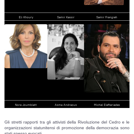
Eli Khoury
Samir Kassir
Samir Frangieh
Nora Joumblatt
Asma Andraous
Michel Elefteriades
Gli stretti rapporti tra gli attivisti della Rivoluzione del Cedro e le
organizzazioni statunitensi di promozione della democrazia sono
stati spesso evocati.