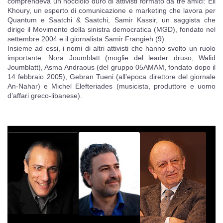
comprendeva un nocciolo duro di attivisti formato da tre amici: Eli
Khoury, un esperto di comunicazione e marketing che lavora per
Quantum e Saatchi & Saatchi, Samir Kassir, un saggista che
dirige il Movimento della sinistra democratica (MGD), fondato nel
settembre 2004 e il giornalista Samir Frangieh (9).
Insieme ad essi, i nomi di altri attivisti che hanno svolto un ruolo
importante: Nora Joumblatt (moglie del leader druso, Walid
Joumblatt), Asma Andraous (del gruppo 05AMAM, fondato dopo il
14 febbraio 2005), Gebran Tueni (all’epoca direttore del giornale
An-Nahar) e Michel Elefteriades (musicista, produttore e uomo
d’affari greco-libanese).