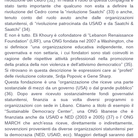
stato tanto importante che qualcuno non esita a definire la
rivoluzione del Cedro come la “rivoluzione Saatchi” (33) o anche,
tenuto conto del ruolo avuto anche dalle organizzazioni
statunitensi, di “rivoluzione patrocinata da USAID e da Saatchi &
Saatchi” (34).
E non è tutto. Eli Khoury è cofondatore di “Lebanon Renaissance
Foundation” (LRF), una ONG fondata nel 2007 a Washington, che
si definisce “una organizzazione educativa indipendente, non
governativa e non settaria, i cui fondatori sono stati coinvolti in
ragione delle rispettive attività professionali nella promozione
della pratica della non violenza e dell’attivismo democratico” (35).
Si ritrovano in questa descrizione le espressioni care ai “profeti”
delle rivoluzione colorate, Srdja Popovic e Gene Sharp.
Questa fondazione è una “organizzazione che riceve una parte
sostanziale di mezzi da un governo (USA) o dal grande pubblico”
(36). Dopo avere ricevuto sostanzialmente fondi governativi
statunitensi, finanzia a sua volta diversi programmi o
organizzazioni con sede in Libano. Citiamo a titolo di esempio il
“Sustainable Democracy Center”, una ONG libanese che è
finanziata anche da USAID e NED (2003 e 2005) (37) o l’ ONG
MARCH che anch’essa riceve, direttamente o indirettamente,
sovvenzioni provenienti da diverse organizzazioni statunitensi per
la democrazia (NED, USAID, ecc). Maggiori dettagli saranno dati