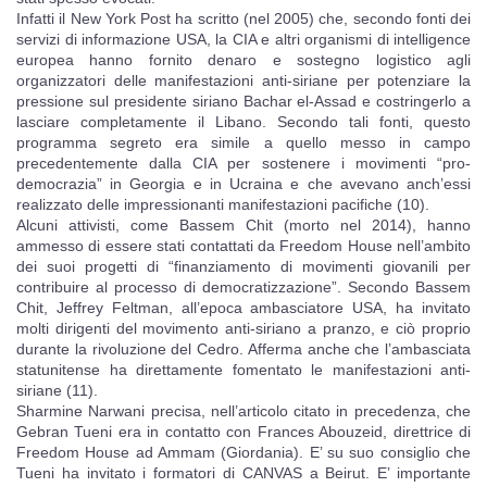
Infatti il New York Post ha scritto (nel 2005) che, secondo fonti dei
servizi di informazione USA, la CIA e altri organismi di intelligence
europea hanno fornito denaro e sostegno logistico agli
organizzatori delle manifestazioni anti-siriane per potenziare la
pressione sul presidente siriano Bachar el-Assad e costringerlo a
lasciare completamente il Libano. Secondo tali fonti, questo
programma segreto era simile a quello messo in campo
precedentemente dalla CIA per sostenere i movimenti “pro-
democrazia” in Georgia e in Ucraina e che avevano anch’essi
realizzato delle impressionanti manifestazioni pacifiche (10).
Alcuni attivisti, come Bassem Chit (morto nel 2014), hanno
ammesso di essere stati contattati da Freedom House nell’ambito
dei suoi progetti di “finanziamento di movimenti giovanili per
contribuire al processo di democratizzazione”. Secondo Bassem
Chit, Jeffrey Feltman, all’epoca ambasciatore USA, ha invitato
molti dirigenti del movimento anti-siriano a pranzo, e ciò proprio
durante la rivoluzione del Cedro. Afferma anche che l’ambasciata
statunitense ha direttamente fomentato le manifestazioni anti-
siriane (11).
Sharmine Narwani precisa, nell’articolo citato in precedenza, che
Gebran Tueni era in contatto con Frances Abouzeid, direttrice di
Freedom House ad Ammam (Giordania). E’ su suo consiglio che
Tueni ha invitato i formatori di CANVAS a Beirut. E’ importante