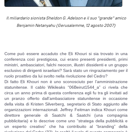
Il miliardario sionista Sheldon G. Adelson e il suo "grande" amico
Benjamin Netanyahu (Gerusalemme, 12 agosto 2007)
Come può essere accaduto che Eli Khouri si sia trovato in una
conferenza così prestigiosa, cui erano presenti presidenti, primi
ministri, ambasciatori, falchi neocon, illustri dissidenti e un gruppo
esclusivo di dirigenti israeliani? Sarà stato un ringraziamento per il
ruolo proattivo da lui svolto nella rivoluzione del Cedro?
Di fatto Eli Khouri non è uno sconosciuto per l’amministrazione
statunitense. Il cablo Wikileaks “06Beirut1544_a” ci rivela che
circa un anno prima di questa conferenza egli fu tra gli invitati ad
un pranzo offerto dall’ambasciatore statunitense in occasione
della visita di Kristen Silverberg, segretario di Stato aggiunto alle
organizzazioni internazionali. Jeffrey Feitman indica Khouri come
direttore generale di Saatchi & Saatchi (una compagnia
pubblicitaria) e lo descrive come uno “stratega della pubblicità e
un esperto creativo” che ha contribuito al “branding” della
rivoluzione del Cedro (32). In realtà il ruolo di questa compagnia è