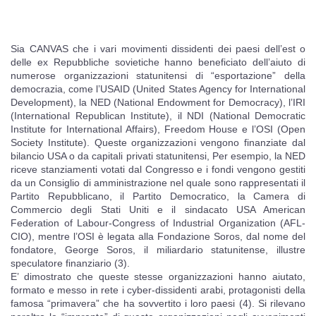
Sia CANVAS che i vari movimenti dissidenti dei paesi dell’est o
delle ex Repubbliche sovietiche hanno beneficiato dell’aiuto di
numerose organizzazioni statunitensi di “esportazione” della
democrazia, come l’USAID (United States Agency for International
Development), la NED (National Endowment for Democracy), l’IRI
(International Republican Institute), il NDI (National Democratic
Institute for International Affairs), Freedom House e l’OSI (Open
Society Institute). Queste organizzazioni vengono finanziate dal
bilancio USA o da capitali privati statunitensi, Per esempio, la NED
riceve stanziamenti votati dal Congresso e i fondi vengono gestiti
da un Consiglio di amministrazione nel quale sono rappresentati il
Partito Repubblicano, il Partito Democratico, la Camera di
Commercio degli Stati Uniti e il sindacato USA American
Federation of Labour-Congress of Industrial Organization (AFL-
CIO), mentre l’OSI è legata alla Fondazione Soros, dal nome del
fondatore, George Soros, il miliardario statunitense, illustre
speculatore finanziario (3).
E’ dimostrato che queste stesse organizzazioni hanno aiutato,
formato e messo in rete i cyber-dissidenti arabi, protagonisti della
famosa “primavera” che ha sovvertito i loro paesi (4). Si rilevano