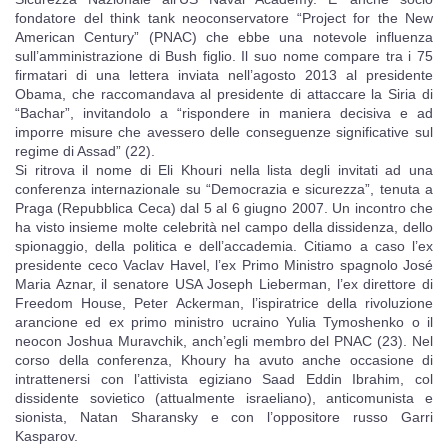
fondatore del think tank neoconservatore “Project for the New
American Century” (PNAC) che ebbe una notevole influenza
sull’amministrazione di Bush figlio. Il suo nome compare tra i 75
firmatari di una lettera inviata nell’agosto 2013 al presidente
Obama, che raccomandava al presidente di attaccare la Siria di
“Bachar”, invitandolo a “rispondere in maniera decisiva e ad
imporre misure che avessero delle conseguenze significative sul
regime di Assad” (22).
Si ritrova il nome di Eli Khouri nella lista degli invitati ad una
conferenza internazionale su “Democrazia e sicurezza”, tenuta a
Praga (Repubblica Ceca) dal 5 al 6 giugno 2007. Un incontro che
ha visto insieme molte celebrità nel campo della dissidenza, dello
spionaggio, della politica e dell’accademia. Citiamo a caso l’ex
presidente ceco Vaclav Havel, l’ex Primo Ministro spagnolo José
Maria Aznar, il senatore USA Joseph Lieberman, l’ex direttore di
Freedom House, Peter Ackerman, l’ispiratrice della rivoluzione
arancione ed ex primo ministro ucraino Yulia Tymoshenko o il
neocon Joshua Muravchik, anch’egli membro del PNAC (23). Nel
corso della conferenza, Khoury ha avuto anche occasione di
intrattenersi con l’attivista egiziano Saad Eddin Ibrahim, col
dissidente sovietico (attualmente israeliano), anticomunista e
sionista, Natan Sharansky e con l’oppositore russo Garri
Kasparov.