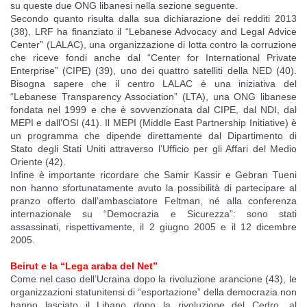
su queste due ONG libanesi nella sezione seguente.
Secondo quanto risulta dalla sua dichiarazione dei redditi 2013
(38), LRF ha finanziato il “Lebanese Advocacy and Legal Advice
Center” (LALAC), una organizzazione di lotta contro la corruzione
che riceve fondi anche dal “Center for International Private
Enterprise” (CIPE) (39), uno dei quattro satelliti della NED (40).
Bisogna sapere che il centro LALAC è una iniziativa del
“Lebanese Transparency Association” (LTA), una ONG libanese
fondata nel 1999 e che è sovvenzionata dal CIPE, dal NDI, dal
MEPI e dall’OSI (41). Il MEPI (Middle East Partnership Initiative) è
un programma che dipende direttamente dal Dipartimento di
Stato degli Stati Uniti attraverso l’Ufficio per gli Affari del Medio
Oriente (42).
Infine è importante ricordare che Samir Kassir e Gebran Tueni
non hanno sfortunatamente avuto la possibilità di partecipare al
pranzo offerto dall’ambasciatore Feltman, né alla conferenza
internazionale su “Democrazia e Sicurezza”: sono stati
assassinati, rispettivamente, il 2 giugno 2005 e il 12 dicembre
2005.
Beirut e la “Lega araba del Net”
Come nel caso dell’Ucraina dopo la rivoluzione arancione (43), le
organizzazioni statunitensi di “esportazione” della democrazia non
hanno lasciato il Libano dopo la rivoluzione del Cedro, al