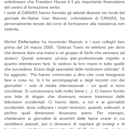
sottolineare che Freedom House è il più importante finanziatore
del centro di formazione serbo.
I serbi di CANVAS hanno formato gli attivisti libanesi nei locali del
giornale An-Nahar. Ivan Marovic, cofondatore di CANVAS, ha
personalmente tenuto dei corsi di formazione alla resistenza non
violenta.
Michel Elefteriades ha incontrato Marovic e i suoi colleghi ben
prima del 14 marzo 2005: “Gebran Tueni mi telefonò per dirmi
che doveva dare una mano a un gruppo di Serbi che venivano ad
aiutarci. Questi avevano un’aria iper-professionale rispetto a
quanto intendevano fare. Io vedevo la loro mano in tutto quello
che succedeva. Erano degli specialisti delle rivoluzioni colorate”. E
ha aggiunto: “Poi hanno cominciato a dirci che cosa bisognava
fare e cosa no. Io li ho accompagnati a degli incontri con dei
giornalisti – solo di media internazionali – coi quali si sono
coordinati. Si conoscevano tutti molto bene (…). Ci hanno fornito
una lista di slogan che dovevano essere trasmessi dalle
televisioni occidentali. Ci hanno detto, a noi e ai giornalisti
occidentali, dove collocare i nostri striscioni, quando sollevarli, e
perfino quali dimensioni dovevano avere. Per esempio,
chiedevano ai giornalisti di avvertirli delle fasce orarie in cui
sarebbero passati, poi ci dicevano di regolare gli orologi e di