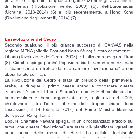
peraltro le “impronte” di queste organizzazioni negli avvenimenti
di Teheran (Rivoluzione verde, 2009) (5), dell’Euromaidan
(Ucraina, 2013-2014) (6) e, più recentemente, a Hong Kong
(Rivoluzione degli ombrelli, 2014) (7).
La rivoluzione del Cedro
Secondo qualcuno, il più grande successo di CANVAS nella
regione MENA (Middle East and North Africa) è stato certamente il
Libano (Rivoluzione del Cedro, 2005) e il fallimento peggiore l’Iran
(8). Ciò che spiega perché Popovic abbia fieramente menzionato
il Libano come un trofeo del suo carniere “rivoluzionario” e non
abbia fiatato sull’Iran.
La Rivoluzione del Cedro è stata un preludio della “primavera”
araba, e dunque il primo paese arabo a conoscere questa
“stagione” è stato il Libano. Si trattò di una serie di manifestazioni
ammirevolmente bene organizzate che, agli inizi del 2005,
chiedevano – tra l’altro – il ritiro delle truppe siriane dopo
l’assassinio, il 14 febbraio 2014, del Primo Ministro libanese
dell’epoca, Rafiq Hariri.
Eppure Shamine Nawani spiega, in un circostanziato articolo sul
tema, che questa “rivoluzione” era stata già pianificata, quasi un
anno prima della morte di Hariri. La cellula decisionale