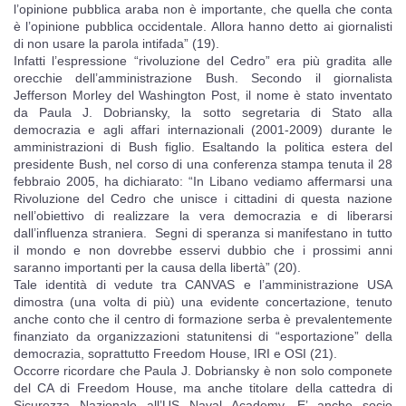
l’opinione pubblica araba non è importante, che quella che conta
è l’opinione pubblica occidentale. Allora hanno detto ai giornalisti
di non usare la parola intifada” (19).
Infatti l’espressione “rivoluzione del Cedro” era più gradita alle
orecchie dell’amministrazione Bush. Secondo il giornalista
Jefferson Morley del Washington Post, il nome è stato inventato
da Paula J. Dobriansky, la sotto segretaria di Stato alla
democrazia e agli affari internazionali (2001-2009) durante le
amministrazioni di Bush figlio. Esaltando la politica estera del
presidente Bush, nel corso di una conferenza stampa tenuta il 28
febbraio 2005, ha dichiarato: “In Libano vediamo affermarsi una
Rivoluzione del Cedro che unisce i cittadini di questa nazione
nell’obiettivo di realizzare la vera democrazia e di liberarsi
dall’influenza straniera. Segni di speranza si manifestano in tutto
il mondo e non dovrebbe esservi dubbio che i prossimi anni
saranno importanti per la causa della libertà” (20).
Tale identità di vedute tra CANVAS e l’amministrazione USA
dimostra (una volta di più) una evidente concertazione, tenuto
anche conto che il centro di formazione serba è prevalentemente
finanziato da organizzazioni statunitensi di “esportazione” della
democrazia, soprattutto Freedom House, IRI e OSI (21).
Occorre ricordare che Paula J. Dobriansky è non solo componete
del CA di Freedom House, ma anche titolare della cattedra di
Sicurezza Nazionale all’US Naval Academy. E’ anche socio