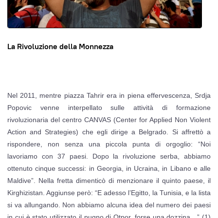
La Rivoluzione della Monnezza
Nel 2011, mentre piazza Tahrir era in piena effervescenza, Srdja
Popovic venne interpellato sulle attività di formazione
rivoluzionaria del centro CANVAS (Center for Applied Non Violent
Action and Strategies) che egli dirige a Belgrado. Si affrettò a
rispondere, non senza una piccola punta di orgoglio: “Noi
lavoriamo con 37 paesi. Dopo la rivoluzione serba, abbiamo
ottenuto cinque successi: in Georgia, in Ucraina, in Libano e alle
Maldive”. Nella fretta dimenticò di menzionare il quinto paese, il
Kirghizistan. Aggiunse però: “E adesso l’Egitto, la Tunisia, e la lista
si va allungando. Non abbiamo alcuna idea del numero dei paesi
in cui è stato utilizzato il pugno di Otpor, forse una dozzina…” (1)