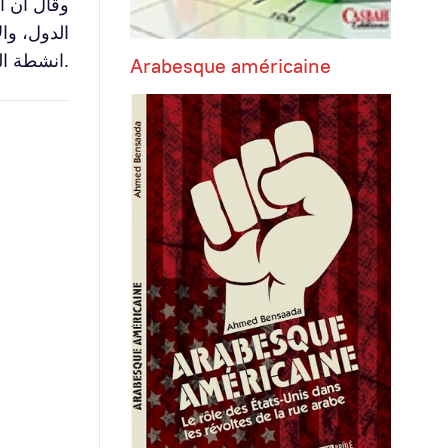
وقال ان ا
الدول، وا
انشطة المعهد الديمقراطي التي نفذت كانت عمليات ايجابية لدعم التنمية الديمقراطية.
Arabesque américaine