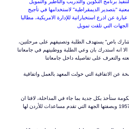
لتنفيذ برنامج التكوين والتدريب والتأطير والتمويل
ة "بتصدير الديمقراطية" لاستخدامها في تأجيج
رة عن اذرع استخباراتية للإدارة الامريكية، مطالبا
 أشارك باص" يستهدف الطلبة وتصنيفهم على مرحلتين،
 الا انه استدرك بان وعي الطلبة ووطنيتهم في جامعاتنا
خة عن الاتفاقية التي خولت المعهد بالعمل واتفاقية
مة ستأخذ بكل جدية بما جاء في المداخلة، لافتا ان
السند القانوني للمعهد بموجب الاتفاقية الموقعة بين الاردن وامريكا عام 1957 وبصفتها الجهة التي تقدم مساعدات للأردن لها