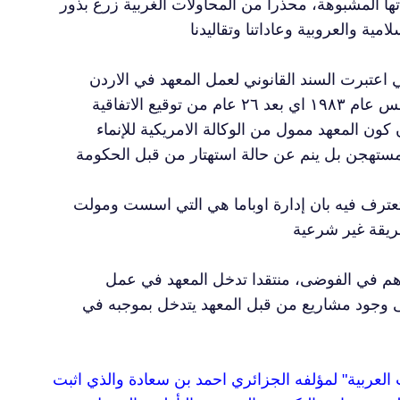
تها المشبوهة، محذرا من المحاولات الغربية زرع بذور
الى ان الاتفاقية الموقعة بين الاردن وأمريكا عام ١٩٥٧ والتي اعتبرت السند القانوني لعمل المعهد في الاردن
بحسب رد الحكومة غير قانونية كون ان المعهد الديمقراطي الامريكي أسس عام ١٩٨٣ اي بعد ٢٦ عام من توقيع الاتفاقية
ساقته الحكومة بان كون المعهد ممول من الوكالة الامريكية للإنماء
 تعترف فيه بان إدارة اوباما هي التي اسست ومولت
اهم في الفوضى، منتقدا تدخل المعهد في عمل
لى وجود مشاريع من قبل المعهد يتدخل بموجبه في
 العربية" لمؤلفه الجزائري احمد بن سعادة والذي اثبت