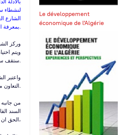
بالأدلة ال
لنشطاء سي
Le développement
الشارع ال
économique de l'Algérie
بمعرفة الجهات التي تلقت تمويل من المعهد حيث لم يتم تزويده بأسماء الجهات التي تلقت تمويل.
وركز الشي
ويتم اختيا
ستقف سدا منيعا صد مخططات اعدائنا وهو أمر اعتبره تنظيما يجب متابعته والتعرف على تفاصيله داخل جامعاتنا.
واعتبر ال
التعاون معه والمشاريع التي يقوم بها المعهد.
من جانبه 
الحق ان تمول وتوافق على منح تمويل لعدد من المبادرات،