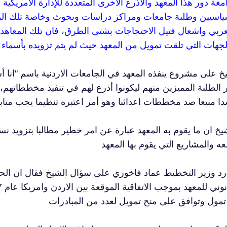
دامغة دور هذا المعهد والأذرع الاخرى المتعددة للإدارة الامريكية 
اسيين وطلبة جامعات ومراكز دراسات وبحوث وخاصة تلك المعني
عربي واشعال فتيل الاحتجاجات بشتى الطرق، فان تلك المعاهد عبا
خ على مشروع ينفذه المعهد في الجامعات الاردنية باسم "انا
ر الطلبة المميزين منهم ليكونوا أذرع لهم في تنفيذ مخططاتهم،
شيخ ان ما يقوم به المعهد عبارة عن امر خطير مطالبا بتزويد نس
رد وزير التخطيط عماد فاخوري على سؤال الشيخ فقال ان الحكو