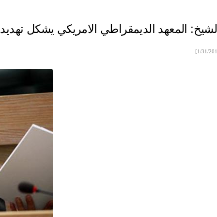
الشيخ: المعهد الديمقراطي الامريكي يشكل تهديدا
[1/31/20