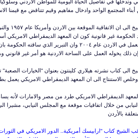
ي وتدخلها في تفاصيل الحياة اليومية للمواطن الاردني وسلوكيا
ولفت الشيخ 
ومارس العمل في الاردن عام ٢٠٠٤ وان التبرير الذي 
خ الى كتاب نشرته هيلاري كلينتون بعنوان "الخيارات الصعبة"
لمعهد الديمقراطي الامريكي طرد من مصر والامارات لأنه يس
نيابي من خلال اتفاقيات موقعة مع المجلس النيابي، مشيرا ا
ائب الشيخ كتاب "ارابيسك أمريكية.. الدور الامريكي في الثورات