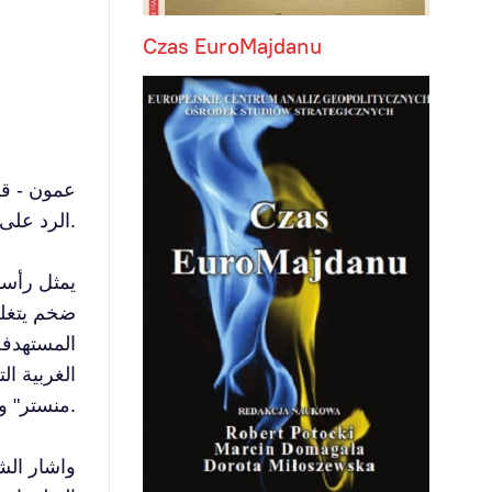
Czas EuroMajdanu
عمون - قر
الرد على أسئلة وجهها حول قانونية عمل المعهد والانشطة التي يقوم بها في البلاد وخاصة في الجامعات الحكومية والخاصة.
ضخم يتغلغ
المستهدفة
الغربية ا
منستر" و"الشركاء الدوليون" وغيرهم الكثير.
واشار الش