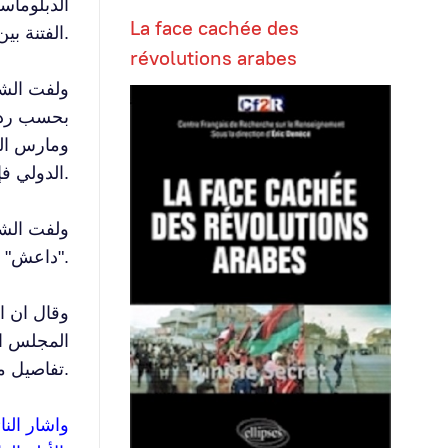
الدبلوماس
La face cachée des
الفتنة بين أبناء المجتمع الواحد وادخال مفاهيم وقيم تتناقض مع قيمنا الاسلامية والعروبية وعاداتنا وتقاليدنا.
révolutions arabes
الدولي فإن ذلك يخوله العمل على الساحة الاردنية هو أمر غير قانوني ومستهجن بل ينم عن حالة استهتار من قبل الحكومة.
ولفت الشي
"داعش" وخلص الاستنتاج الى ان المعهد الديمقراطي الامريكي يعمل بطريقة غير شرعية.
وقال ان ا
المجلس ال
تفاصيل متعلقة بالأردن.
واشار الن