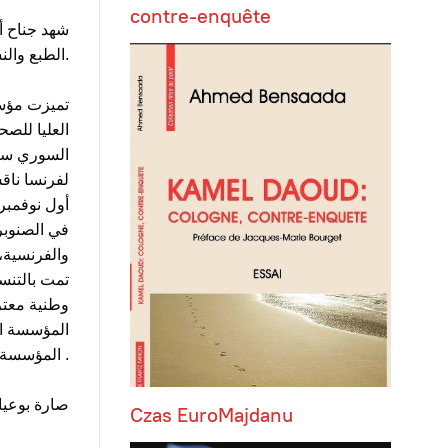
contre-enquête
شهد جناح أ
الطبع والنشر والتوزيع، وهو الجناح الذي تعزز بمنشورات لأول مرة في تاريخ المؤسسة.
تميزت مؤسس
العليا للص
السوري سام
لفرنسا ناق
أول نوفمبر
في الصنوبر 
والفرنسية، 
تمت بالتنسي
وطنية معتر
المؤسسة الأولى من نوعها في جناح سي .
صارة بوعيا
Czas EuroMajdanu