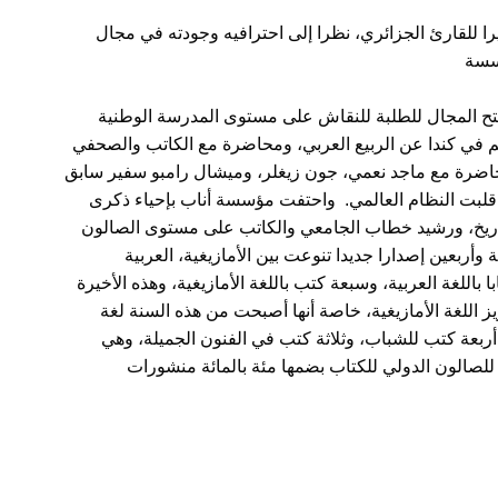
را للقارئ الجزائري، نظرا إلى احترافيه وجودته في مجال
تح المجال للطلبة للنقاش على مستوى المدرسة الوطنية
يم في كندا عن الربيع العربي، ومحاضرة مع الكاتب والصحفي
حاضرة مع ماجد نعمي، جون زيغلر، وميشال رامبو سفير سابق
لبت النظام العالمي. واحتفت مؤسسة أناب بإحياء ذكرى
اريخ، ورشيد خطاب الجامعي والكاتب على مستوى الصالون
أربعين إصدارا جديدا تنوعت بين الأمازيغية، العربية
للغة العربية، وسبعة كتب باللغة الأمازيغية، وهذه الأخيرة
يز اللغة الأمازيغية، خاصة أنها أصبحت من هذه السنة لغة
ربعة كتب للشباب، وثلاثة كتب في الفنون الجميلة، وهي
 إلى 787 كتاب، وتتميز هذه الطبعة للصالون الدولي للكتاب بضمها مئة بالمائة منشورات