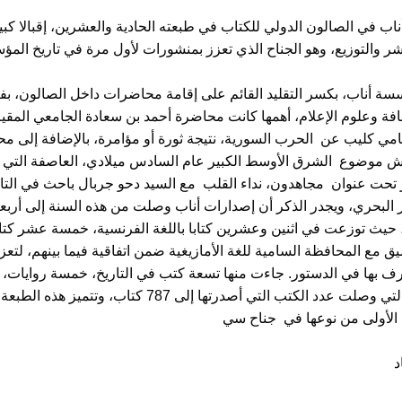
ناب في الصالون الدولي للكتاب في طبعته الحادية والعشرين، إقبالا كبي
ة أناب، بكسر التقليد القائم على إقامة محاضرات داخل الصالون، بف
حافة وعلوم الإعلام، أهمها كانت محاضرة أحمد بن سعادة الجامعي المق
ي كليب عن الحرب السورية، نتيجة ثورة أو مؤامرة، بالإضافة إلى م
ش موضوع الشرق الأوسط الكبير عام السادس ميلادي، العاصفة التي ق
 تحت عنوان مجاهدون، نداء القلب مع السيد دحو جربال باحث في الت
البحري، ويجدر الذكر أن إصدارات أناب وصلت من هذه السنة إلى أربعة و
حيث توزعت في اثنين وعشرين كتابا باللغة الفرنسية، خمسة عشر كتابا با
ق مع المحافظة السامية للغة الأمازيغية ضمن اتفاقية فيما بينهم، لتعز
ف بها في الدستور. جاءت منها تسعة كتب في التاريخ، خمسة روايات، أ
المؤسسة التي وصلت عدد الكتب التي أصدرتها
د