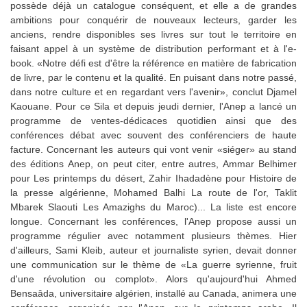
possède déjà un catalogue conséquent, et elle a de grandes
ambitions pour conquérir de nouveaux lecteurs, garder les
anciens, rendre disponibles ses livres sur tout le territoire en
faisant appel à un système de distribution performant et à l'e-
book. «Notre défi est d'être la référence en matière de fabrication
de livre, par le contenu et la qualité. En puisant dans notre passé,
dans notre culture et en regardant vers l'avenir», conclut Djamel
Kaouane. Pour ce Sila et depuis jeudi dernier, l'Anep a lancé un
programme de ventes-dédicaces quotidien ainsi que des
conférences débat avec souvent des conférenciers de haute
facture. Concernant les auteurs qui vont venir «siéger» au stand
des éditions Anep, on peut citer, entre autres, Ammar Belhimer
pour Les printemps du désert, Zahir Ihadadène pour Histoire de
la presse algérienne, Mohamed Balhi La route de l'or, Taklit
Mbarek Slaouti Les Amazighs du Maroc)... La liste est encore
longue. Concernant les conférences, l'Anep propose aussi un
programme régulier avec notamment plusieurs thèmes. Hier
d'ailleurs, Sami Kleib, auteur et journaliste syrien, devait donner
une communication sur le thème de «La guerre syrienne, fruit
d'une révolution ou complot». Alors qu'aujourd'hui Ahmed
Bensaâda, universitaire algérien, installé au Canada, animera une