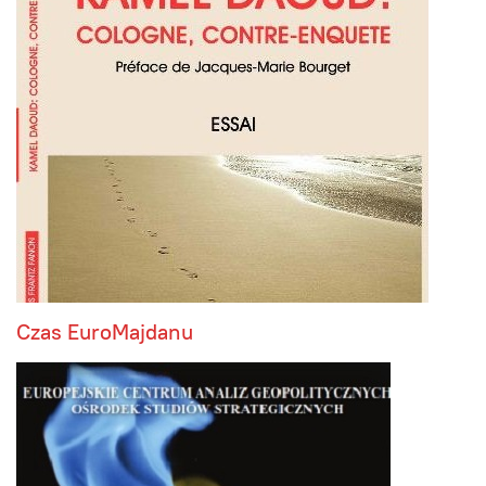
Czas EuroMajdanu