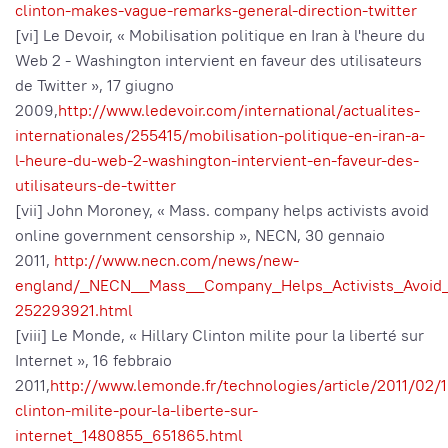
clinton-makes-vague-remarks-general-direction-twitter
[vi] Le Devoir, « Mobilisation politique en Iran à l'heure du
Web 2 - Washington intervient en faveur des utilisateurs
de Twitter », 17 giugno
2009,
http://www.ledevoir.com/international/actualites-
internationales/255415/mobilisation-politique-en-iran-a-
l-heure-du-web-2-washington-intervient-en-faveur-des-
utilisateurs-de-twitter
[vii] John Moroney, « Mass. company helps activists avoid
online government censorship », NECN, 30 gennaio
2011,
http://www.necn.com/news/new-
england/_NECN__Mass__Company_Helps_Activists_Avoid
252293921.html
[viii] Le Monde, « Hillary Clinton milite pour la liberté sur
Internet », 16 febbraio
2011,
http://www.lemonde.fr/technologies/article/2011/02/16
clinton-milite-pour-la-liberte-sur-
internet_1480855_651865.html