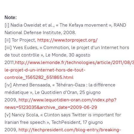
Note:
[i] Nadia Oweidat et al., « The Kefaya movement », RAND
National Defense Institute, 2008.
[ii] Tor Project,
https://www.torproject.org/
[iii] Yves Eudes, « Commotion, le projet d’un Internet hors
de tout contrôle », Le Monde, 30 agosto
2011,
http://www.lemonde.fr/technologies/article/2011/08
le-projet-d-un-internet-hors-de-tout-
controle_1565282_651865.html
[iv] Ahmed Bensaada, « Téhéran-Gaza : la différence
médiatique », Le Quotidien d’Oran, 25 giugno
2009,
http://www.lequotidien-oran.com/index.php?
news=5123035&archive_date=2009-06-29
[v] Nancy Scola, « Clinton says Twitter is important for
Iranian free speech », TechPesident, 17 giugno
2009,
http://techpresident.com/blog-entry/breaking-