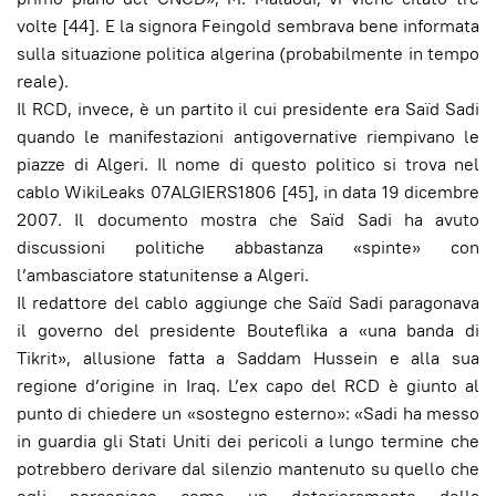
volte [44]. E la signora Feingold sembrava bene informata
sulla situazione politica algerina (probabilmente in tempo
reale).
Il RCD, invece, è un partito il cui presidente era Saïd Sadi
quando le manifestazioni antigovernative riempivano le
piazze di Algeri. Il nome di questo politico si trova nel
cablo WikiLeaks 07ALGIERS1806 [45], in data 19 dicembre
2007. Il documento mostra che Saïd Sadi ha avuto
discussioni politiche abbastanza «spinte» con
l’ambasciatore statunitense a Algeri.
Il redattore del cablo aggiunge che Saïd Sadi paragonava
il governo del presidente Bouteflika a «una banda di
Tikrit», allusione fatta a Saddam Hussein e alla sua
regione d’origine in Iraq. L’ex capo del RCD è giunto al
punto di chiedere un «sostegno esterno»: «Sadi ha messo
in guardia gli Stati Uniti dei pericoli a lungo termine che
potrebbero derivare dal silenzio mantenuto su quello che