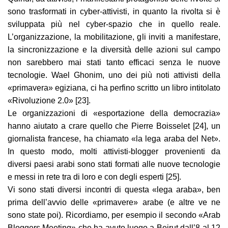
sono trasformati in cyber-attivisti, in quanto la rivolta si è
sviluppata più nel cyber-spazio che in quello reale.
L’organizzazione, la mobilitazione, gli inviti a manifestare,
la sincronizzazione e la diversità delle azioni sul campo
non sarebbero mai stati tanto efficaci senza le nuove
tecnologie. Wael Ghonim, uno dei più noti attivisti della
«primavera» egiziana, ci ha perfino scritto un libro intitolato
«Rivoluzione 2.0» [23].
Le organizzazioni di «esportazione della democrazia»
hanno aiutato a crare quello che Pierre Boisselet [24], un
giornalista francese, ha chiamato «la lega araba del Net».
In questo modo, molti attivisti-blogger provenienti da
diversi paesi arabi sono stati formati alle nuove tecnologie
e messi in rete tra di loro e con degli esperti [25].
Vi sono stati diversi incontri di questa «lega araba», ben
prima dell’avvio delle «primavere» arabe (e altre ve ne
sono state poi). Ricordiamo, per esempio il secondo «Arab
Bloggers Meeting» che ha avuto luogo a Beirut dall’8 al 12