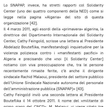
Lo SNAPAP, invece, ha stretti rapporti col Solidarity
Center (uno dei quattro componenti della NED) come si
legge nella pagina «Algeria» del sito di questa
organizzazione [42].
Il 4 marzo 2011, agli esordi della «primavera» algerina, la
direttrice del Dipartimento Internazionale del Solidarity
Center, Cathy Feingold, scrisse una lettera al Presidente
Abdelaziz Bouteflika, manifestandogli inquietudine per la
violenza poliziesca contro i «manifestanti pacifici» in
Algeria e precisando che «noi [il Solidarity Center]
notiamo con viva preoccupazione che, tra le persone
recentemente rimaste ferite, c’è anche il dirigente
sindacale Rachid Malaoui, presidente del settore pubblico
dell’Unione Sindacale Nazionale autonoma del personale
dell’amministrazione pubblica (SNAPAP)» [43].
Cathy Feingold inviò una seconda lettera al Presidente
Bouteflika il 14 ottobre 2011. Il nome del «militante di
primo piano del CNCD», M. Malaoui, vi viene citato tre