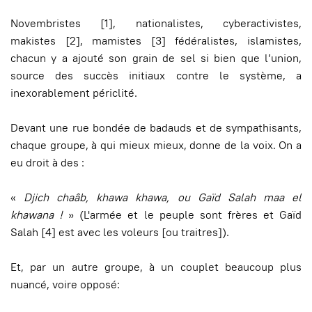
Novembristes [1], nationalistes, cyberactivistes,
makistes [2], mamistes [3] fédéralistes, islamistes,
chacun y a ajouté son grain de sel si bien que l’union,
source des succès initiaux contre le système, a
inexorablement périclité.
Devant une rue bondée de badauds et de sympathisants,
chaque groupe, à qui mieux mieux, donne de la voix. On a
eu droit à des :
«
D
jich chaâb
, khawa khawa, ou
Gaïd Salah
maa el
khawana
!
» (L'armée et le peuple sont frères et Gaïd
Salah [4] est avec les voleurs
[ou traitres]
).
Et, par un autre groupe, à un couplet beaucoup plus
nuancé, voire opposé: