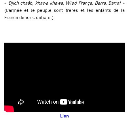
«
D
jich chaâb
, khawa khawa,
Wled França, Barra, Barra
!
»
(L'armée et le peuple sont frères et les enfants de la
France dehors, dehors!)
Lien