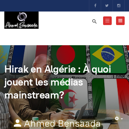
Hirak en Algérie : À quoi
jouent les médias
mainstream?
Ahmed Bensaada
Em