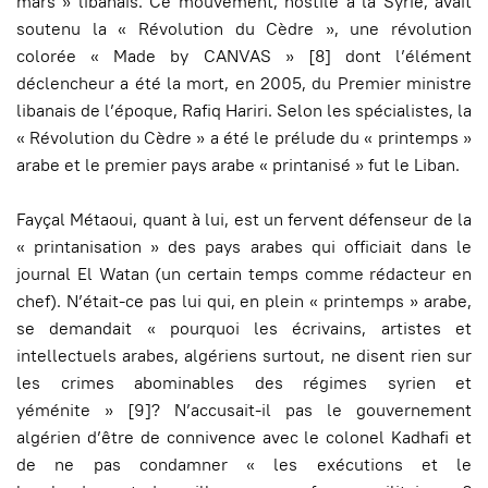
mars » libanais. Ce mouvement, hostile à la Syrie, avait
soutenu la « Révolution du Cèdre », une révolution
colorée « Made by CANVAS » [8] dont l’élément
déclencheur a été la mort, en 2005, du Premier ministre
libanais de l’époque, Rafiq Hariri. Selon les spécialistes, la
« Révolution du Cèdre » a été le prélude du « printemps »
arabe et le premier pays arabe « printanisé » fut le Liban.
Fayçal Métaoui, quant à lui, est un fervent défenseur de la
« printanisation » des pays arabes qui officiait dans le
journal El Watan (un certain temps comme rédacteur en
chef). N’était-ce pas lui qui, en plein « printemps » arabe,
se demandait « pourquoi les écrivains, artistes et
intellectuels arabes, algériens surtout, ne disent rien sur
les crimes abominables des régimes syrien et
yéménite » [9]? N’accusait-il pas le gouvernement
algérien d’être de connivence avec le colonel Kadhafi et
de ne pas condamner « les exécutions et le