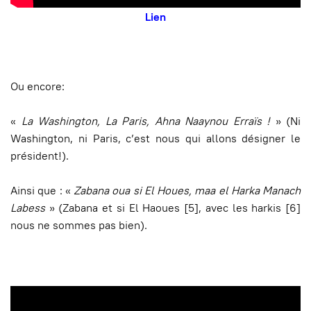
Lien
Ou encore:
«
La Washington, La Paris, Ahna Naaynou Erra
ï
s !
» (Ni
Washington, ni Paris, c’est nous qui allons désigner le
président!).
Ainsi que : «
Zabana oua si El Houes, maa el Harka Manach
Labess
» (Zabana et si El Haoues [5], avec les harkis [6]
nous ne sommes pas bien).