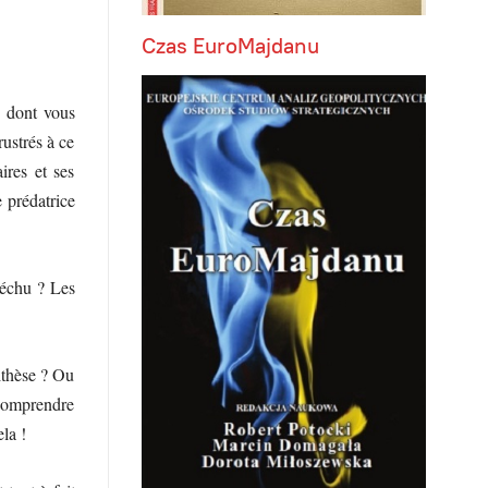
Czas EuroMajdanu
s dont vous
ustrés à ce
ires et ses
 prédatrice
échu ? Les
tithèse ? Ou
 comprendre
ela !