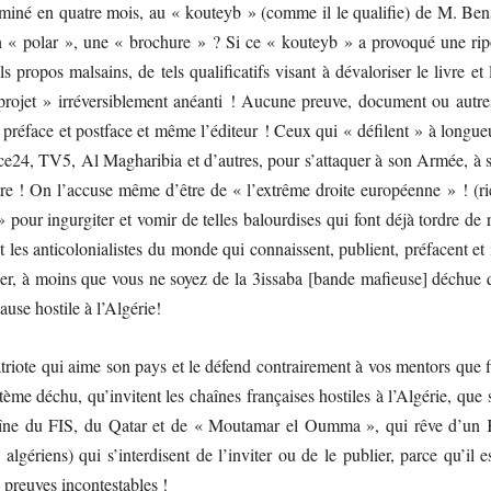
erminé en quatre mois, au « kouteyb » (comme il le qualifie) de M. Be
 « polar », une « brochure » ? Si ce « kouteyb » a provoqué une rip
ls propos malsains, de tels qualificatifs visant à dévaloriser le livre et 
 projet » irréversiblement anéanti ! Aucune preuve, document ou autres
a préface et postface et même l’éditeur ! Ceux qui « défilent » à longue
nce24, TV5, Al Magharibia et d’autres, pour s’attaquer à son Armée, à s
t-être ! On l’accuse même d’être de « l’extrême droite européenne » ! (r
 pour ingurgiter et vomir de telles balourdises qui font déjà tordre de r
et les anticolonialistes du monde qui connaissent, publient, préfacent et
ler, à moins que vous ne soyez de la 3issaba [bande mafieuse] déchue q
ause hostile à l’Algérie!
triote qui aime son pays et le défend contrairement à vos mentors que f
me déchu, qu’invitent les chaînes françaises hostiles à l’Algérie, que 
chaîne du FIS, du Qatar et de « Moutamar el Oumma », qui rêve d’un 
ériens) qui s’interdisent de l’inviter ou de le publier, parce qu’il es
 preuves incontestables !