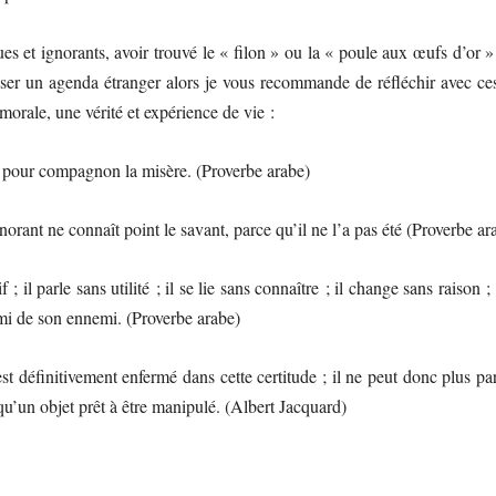
es et ignorants, avoir trouvé le « filon » ou la « poule aux œufs d’or »
ser un agenda étranger alors je vous recommande de réfléchir avec ce
orale, une vérité et expérience de vie :
ra pour compagnon la misère. (Proverbe arabe)
gnorant ne connaît point le savant, parce qu’il ne l’a pas été (Proverbe ar
 ; il parle sans utilité ; il se lie sans connaître ; il change sans raison ; 
n ami de son ennemi. (Proverbe arabe)
 est définitivement enfermé dans cette certitude ; il ne peut donc plus pa
s qu’un objet prêt à être manipulé. (Albert Jacquard)