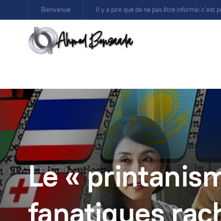
Bienvenue
Il y a pire que de ne pas être informé: c’est p
Le « printanis
fanatiques rac