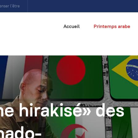
enser l’être
Accueil
Printemps arabe
me hirakisé» des
hado-