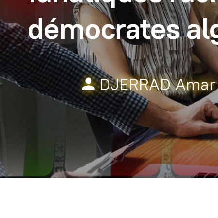
démocrates alg
DJERRAD Amar