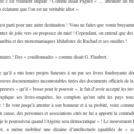
aire c’est vraiment stupide ! Comme disait Pagnol « … atteindre un but 
s éclatante que l’on est un véritable idiot ».
in est parti pour une autre destination ! Vous ne faites que vomir bruya
ntez de jolis vers ou proposez du miel ! Cependant, on entend que des 
haribia et des monomaniaques khilafistes de Rachad et ses ouailles !
ntaires ! Des « couillonnades » comme disait G. Flaubert.
u’il a mis leurs projets funestes à nu par ses livres foudroyants d
preuves documentaires incontestables tirées des documents officiels de
euves » qu’il « bosse pour le pouvoir », le fait d’avoir accepté les inv
explique ses livres-enquêtes, les complots qu’ont subi les pays tou
nte ! Ils vont jusqu’à attenter à son honneur et à sa probité, voire com
n cause, des personnes et associations cités ne lui a apporté la contradi
 je le poursuivrai quand l’Algérie sera démocratique » ! Le mouvement 
uvé, a même mobilisé une dizaine d’intellectuels (qualifiés de « 