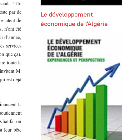
nsaada ! Un
oste par de
Le développement
le talent de
économique de l'Algérie
, n’ont été
ur d’année,
es services
ien que ça).
ire toute la
 invitent M.
ui est déjà
inancent la
soutiennent
Khalifa, où
t leur bête