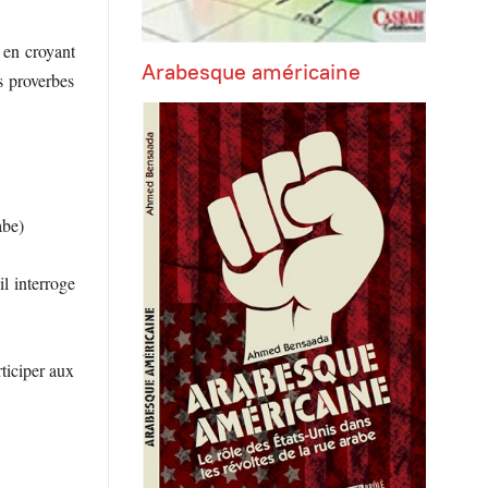
 en croyant
Arabesque américaine
s proverbes
abe)
il interroge
rticiper aux