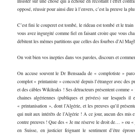
Insister sur une chose qui a échoué en récoltant l’effet contr
opposé, réussir pour ainsi dire à l’envers, c’est la preuve la plu
C’est fini le couperet est tombé, le rideau est tombé et le tra
vous avez ingurgité comme fiel en faisant croire que vous cha
débitent les mêmes partitions que celles des fourbes d’Al Mag
On voit bien vos inepties dans vos paroles, discours et comme
On accuse souvent le Dr Bensaada de « complotiste » parce q
complot « printaniste » concocté depuis l’étranger avec des 
et des câbles Wikileaks ! Ses détracteurs présentent comme « pr
chaines algériennes (publiques et privées) sur lesquels il 
« printanisation », dont l’Algérie, et les preuves qu’il prése
qui nuit aux intérêts de l’Algérie ! A ce jour, aucun des mis e
contre preuves ! Que des « Je me réserve le droit de… » ou «
en Suisse, en justicier feignant le sentiment d’être épro