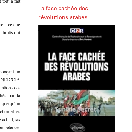
tout à fait
La face cachée des
révolutions arabes
mment ce que
abrutis qui
énonçant un
 la NED/CIA
itations des
chés par la
me quelqu’un
ction et les
Rachad, sis
compétences