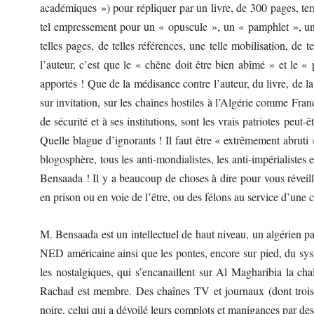
académiques ») pour répliquer par un livre, de 300 pages, t
tel empressement pour un « opuscule », un « pamphlet », un
telles pages, de telles références, une telle mobilisation, de te
l’auteur, c’est que le « chêne doit être bien abîmé » et le «
apportés ! Que de la médisance contre l’auteur, du livre, de l
sur invitation, sur les chaînes hostiles à l’Algérie comme Fra
de sécurité et à ses institutions, sont les vrais patriotes peu
Quelle blague d’ignorants ! Il faut être « extrêmement abruti »
blogosphère, tous les anti-mondialistes, les anti-impérialistes 
Bensaada ! Il y a beaucoup de choses à dire pour vous réveil
en prison ou en voie de l’être, ou des félons au service d’une c
M. Bensaada est un intellectuel de haut niveau, un algérien pa
NED américaine ainsi que les pontes, encore sur pied, du systè
les nostalgiques, qui s’encanaillent sur Al Magharibia la 
Rachad est membre. Des chaînes TV et journaux (dont trois alg
noire, celui qui a dévoilé leurs complots et manigances par des