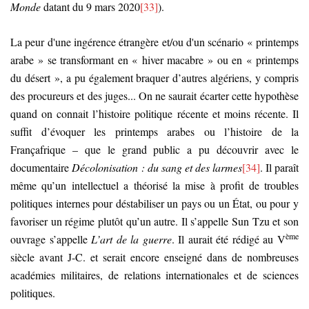
Monde
datant du 9 mars 2020
[33]
).
La peur d'une ingérence étrangère et/ou d'un scénario « printemps
arabe » se transformant en « hiver macabre » ou en « printemps
du désert », a pu également braquer d’autres algériens, y compris
des procureurs et des juges... On ne saurait écarter cette hypothèse
quand on connait l’histoire politique récente et moins récente. Il
suffit d’évoquer les printemps arabes ou l’histoire de la
Françafrique – que le grand public a pu découvrir avec le
documentaire
Décolonisation : du sang et des larmes
[34]
. Il paraît
même qu’un intellectuel a théorisé la mise à profit de troubles
politiques internes pour déstabiliser un pays ou un État, ou pour y
favoriser un régime plutôt qu’un autre. Il s’appelle Sun Tzu et son
ème
ouvrage s’appelle
L’art de la guerre
. Il aurait été rédigé au V
siècle avant J-C. et serait encore enseigné dans de nombreuses
académies militaires, de relations internationales et de sciences
politiques.