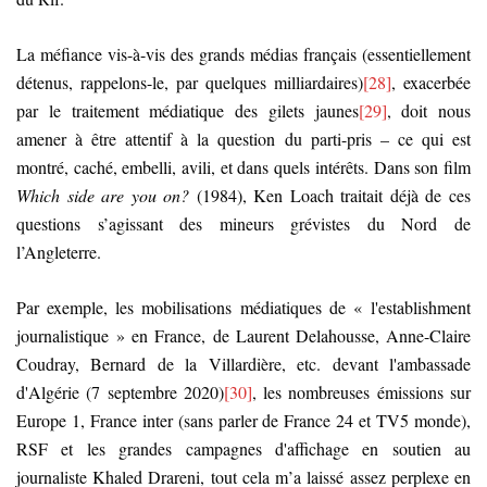
La méfiance vis-à-vis des grands médias français (essentiellement
détenus, rappelons-le, par quelques milliardaires)
[28]
, exacerbée
par le traitement médiatique des gilets jaunes
[29]
, doit nous
amener à être attentif à la question du parti-pris – ce qui est
montré, caché, embelli, avili, et dans quels intérêts. Dans son film
Which side are you on?
(1984), Ken Loach traitait déjà de ces
questions s’agissant des mineurs grévistes du Nord de
l’Angleterre.
Par exemple, les mobilisations médiatiques de « l'establishment
journalistique » en France, de Laurent Delahousse, Anne-Claire
Coudray, Bernard de la Villardière, etc. devant l'ambassade
d'Algérie (7 septembre 2020)
[30]
, les nombreuses émissions sur
Europe 1, France inter (sans parler de France 24 et TV5 monde),
RSF et les grandes campagnes d'affichage en soutien au
journaliste Khaled Drareni, tout cela m’a laissé assez perplexe en