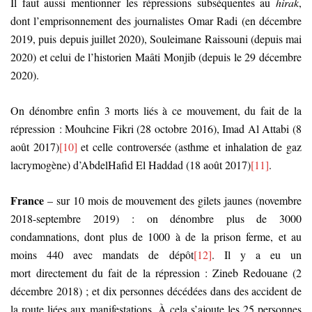
Il faut aussi mentionner les répressions subséquentes au
hirak
,
dont l’emprisonnement des journalistes Omar Radi (en décembre
2019, puis depuis juillet 2020), Souleimane Raissouni (depuis mai
2020) et celui de l’historien Maâti Monjib (depuis le 29 décembre
2020).
On dénombre enfin 3 morts liés à ce mouvement, du fait de la
répression : Mouhcine Fikri (28 octobre 2016), Imad Al Attabi (8
août 2017)
[10]
et celle controversée (asthme et inhalation de gaz
lacrymogène) d’AbdelHafid El Haddad (18 août 2017)
[11]
.
France
– sur 10 mois de mouvement des gilets jaunes (novembre
2018-septembre 2019) : on dénombre plus de 3000
condamnations, dont plus de 1000 à de la prison ferme, et au
moins 440 avec mandats de dépôt
[12]
. Il y a eu un
mort directement du fait de la répression : Zineb Redouane (2
décembre 2018) ; et dix personnes décédées dans des accident de
la route liées aux manifestations. À cela s’ajoute les 25 personnes