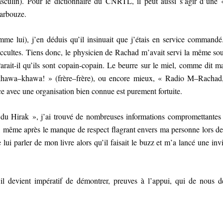
sculin). Pour le dictionnaire du CNRTL, il peut aussi s’agir d’une
barbouze.
me lui), j’en déduis qu’il insinuait que j’étais en service command
s occultes. Tiens donc, le physicien de Rachad m’avait servi la même so
 Parait-il qu’ils sont copain-copain. Le beurre sur le miel, comme dit m
hawa–khawa! » (frère–frère), ou encore mieux, « Radio M–Rachad
e avec une organisation bien connue est purement fortuite.
s du Hirak », j’ai trouvé de nombreuses informations compromettantes 
r, même après le manque de respect flagrant envers ma personne lors d
 lui parler de mon livre alors qu’il faisait le buzz et m’a lancé une inv
s, il devient impératif de démontrer, preuves à l’appui, qui de nous 