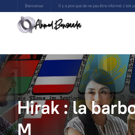
Bienvenue
Il y a pire que de ne pas être informé: c’est p
Hirak : la barb
M