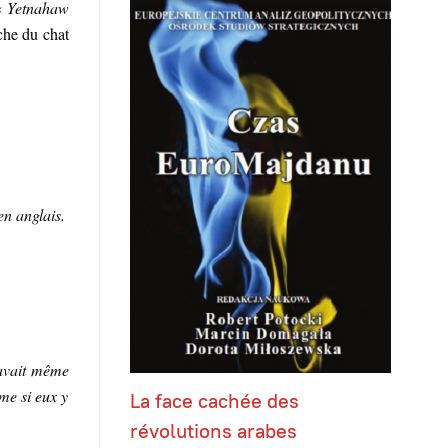
«
Yetnahaw
che du chat
en anglais.
’avait même
me si eux y
La face cachée des
révolutions arabes