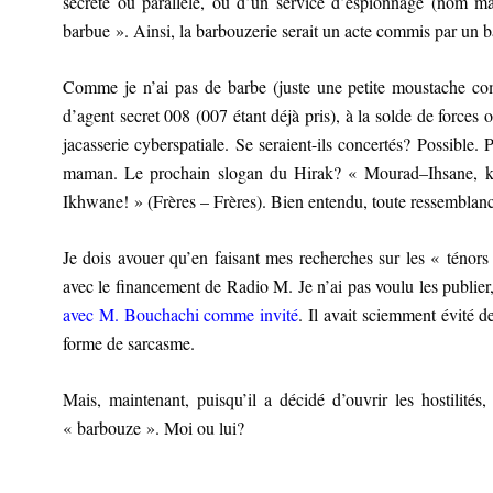
secrète ou parallèle, ou d’un service d’espionnage (nom ma
barbue ». Ainsi, la barbouzerie serait un acte commis par un 
Comme je n’ai pas de barbe (juste une petite moustache com
d’agent secret 008 (007 étant déjà pris), à la solde de force
jacasserie cyberspatiale. Se seraient-ils concertés? Possible.
maman. Le prochain slogan du Hirak? « Mourad–Ihsane, k
Ikhwane! » (Frères – Frères). Bien entendu, toute ressemblanc
Je dois avouer qu’en faisant mes recherches sur les « ténor
avec le financement de Radio M. Je n’ai pas voulu les publie
avec M. Bouchachi comme invité
. Il avait sciemment évité de
forme de sarcasme.
Mais, maintenant, puisqu’il a décidé d’ouvrir les hostilité
« barbouze ». Moi ou lui?