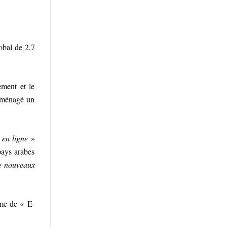
obal de 2,7
ement et le
 aménagé un
 en ligne
»
pays arabes
e nouveaux
yme de « E-