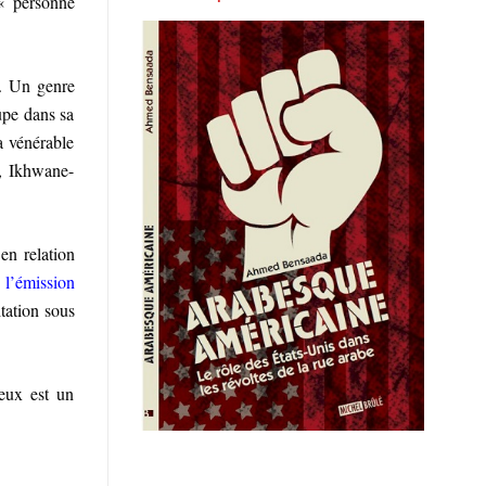
 « personne
é. Un genre
upe dans sa
a vénérable
, Ikhwane-
en relation
e
l’émission
itation sous
deux est un