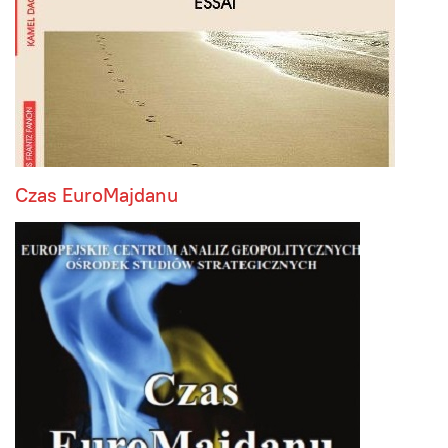
Czas EuroMajdanu