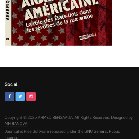
Social.
Copyright © 2026 AHMED BENSAADA. All Rights Reserved. Designed by
MEDIANOVA
.
Joomla!
is Free Software released under the
GNU General Public
License.