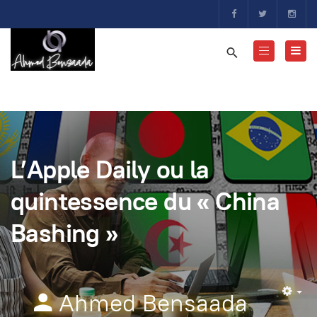
L’Apple Daily ou la
quintessence du « China
Bashing »
Ahmed Bensaada
Em