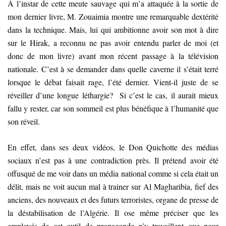
À l’instar de cette meute sauvage qui m’a attaquée à la sortie de
mon dernier livre, M. Zouaimia montre une remarquable dextérité
dans la technique. Mais, lui qui ambitionne avoir son mot à dire
sur le Hirak, a reconnu ne pas avoir entendu parler de moi (et
donc de mon livre) avant mon récent passage à la télévision
nationale. C’est à se demander dans quelle caverne il s’était terré
lorsque le débat faisait rage, l’été dernier. Vient-il juste de se
réveiller d’une longue léthargie? Si c’est le cas, il aurait mieux
fallu y rester, car son sommeil est plus bénéfique à l’humanité que
son réveil.
En effet, dans ses deux vidéos, le Don Quichotte des médias
sociaux n’est pas à une contradiction près. Il prétend avoir été
offusqué de me voir dans un média national comme si cela était un
délit, mais ne voit aucun mal à trainer sur Al Magharibia, fief des
anciens, des nouveaux et des futurs terroristes, organe de presse de
la déstabilisation de l’Algérie. Il ose même préciser que les
employés de cet outil de propagande n’y travaillent que pour