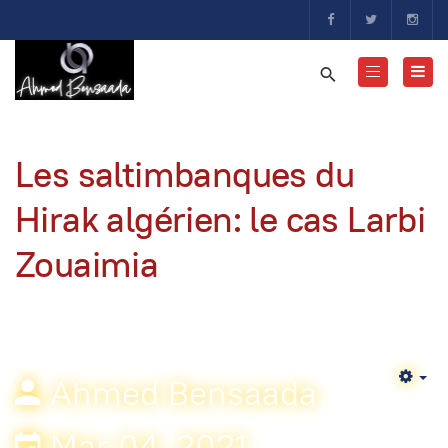
Les saltimbanques du
Hirak algérien: le cas Larbi
Zouaimia
Ahmed Bensaada
Em
Mar 04, 2021