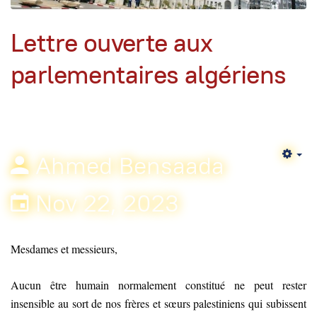
Lettre ouverte aux
parlementaires algériens
Ahmed Bensaada
Em
Nov 22, 2023
Mesdames et messieurs,
Aucun être humain normalement constitué ne peut rester
insensible au sort de nos frères et sœurs palestiniens qui subissent