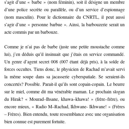
s’agit d’une « barbe » (nom féminin), soit il désigne un membre
d’une police secrète ou parallèle, ou d’un service d’espionnage
(nom masculin). Pour le dictionnaire du CNRTL, il peut aussi
s’agir d’une « personne barbue ». Ainsi, la barbouzerie serait un
acte commis par un barbouze.
Comme je n’ai pas de barbe (juste une petite moustache comme
lui), j’en déduis qu’il insinuait que j’étais en service commandé.
Un genre d’agent secret 008 (007 étant déjà pris), à la solde de
forces occultes. Tiens donc, le physicien de Rachad m’avait servi
la même soupe dans sa jacasserie cyberspatiale. Se seraient-ils
concertés? Possible. Parait-il qu’ils sont copain-copain. Le beurre
sur le miel, comme dit ma vénérable maman. Le prochain slogan
du Hirak? « Mourad–Ihsane, khawa–khawa! » (frère–frère), ou
encore mieux, « Radio M–Rachad, Ikhwane- Ikhwane! » (Frères
– Frères). Bien entendu, toute ressemblance avec une organisation
bien connue est purement fortuite.