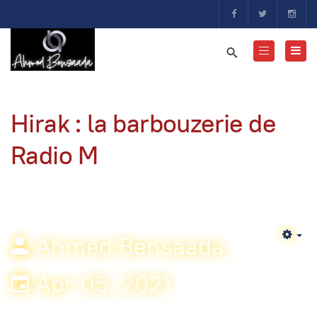
Hirak : la barbouzerie de
Radio M
Ahmed Bensaada
Em
Apr 05, 2021