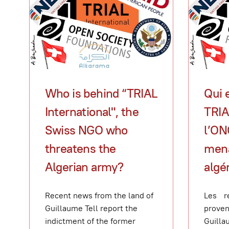
Who is behind “TRIAL
Qui e
International", the
TRIA
Swiss NGO who
l’ON
threatens the
mena
Algerian army?
algé
Recent news from the land of
Les r
Guillaume Tell report the
prov
indictment of the former
Guilla