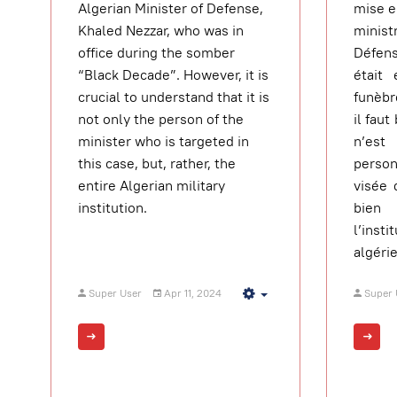
Algerian Minister of Defense,
mise e
Khaled Nezzar, who was in
minis
office during the somber
Défen
“Black Decade”. However, it is
était
crucial to understand that it is
funèbr
not only the person of the
il fau
minister who is targeted in
n’es
this case, but, rather, the
person
entire Algerian military
visée 
institution.
bien
l’ins
algéri
Super User
Apr 11, 2024
Super 
Empty