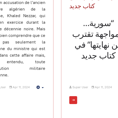
n accusation de l’ancien
كتاب جديد
tre algérien de la
se, Khaled Nezzar, qui
“سورية…
 en exercice durant la
e décennie noire. Mais
مواجهة تقترب
t bien comprendre que ce
 نهايتها” في
t pas seulement la
ne du ministre qui est
كتاب جديد
dans cette affaire mais,
 entendu, toute
titution militaire
enne.
User
Apr 11, 2024
Super User
Apr 11, 2024
Empty