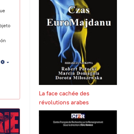
que
bjeto
ión
Empty
La face cachée des
révolutions arabes