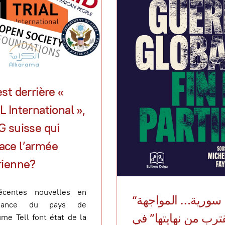
st derrière «
L International »,
G suisse qui
ce l’armée
rienne?
écentes nouvelles en
“سورية… المواجهة
enance du pays de
ترب من نهايتها” في
ume Tell font état de la