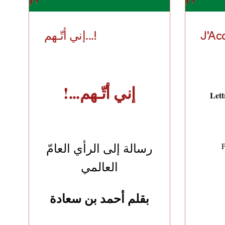
إني أتّـهم...!
J'Acc
إني أتّـهم...!
Lett
رسالة إلى الرأي العامّ
العالمي
بقلم أحمد بن سعادة