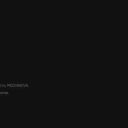
d by
MEDIANOVA
.
cense.