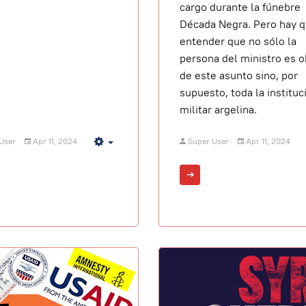
cargo durante la fúnebre
Década Negra. Pero hay 
entender que no sólo la
persona del ministro es o
de este asunto sino, por
supuesto, toda la instituc
militar argelina.
User
Apr 11, 2024
Super User
Apr 11, 2024
Empty