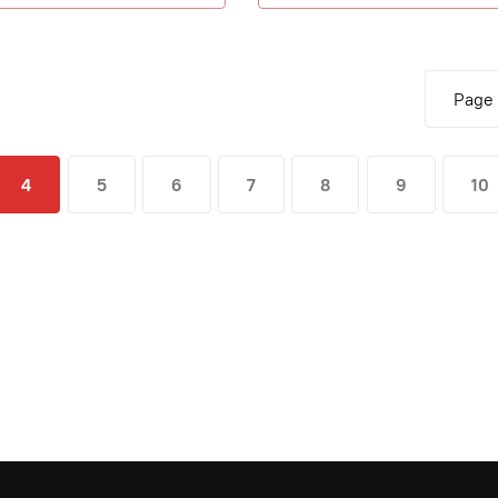
Page 
4
5
6
7
8
9
10