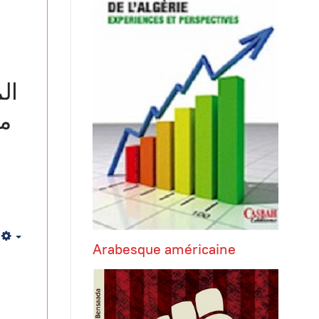
ال
من
Empty
Arabesque américaine