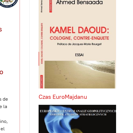
s
to
Czas EuroMajdanu
s de
e la
ino,
 el