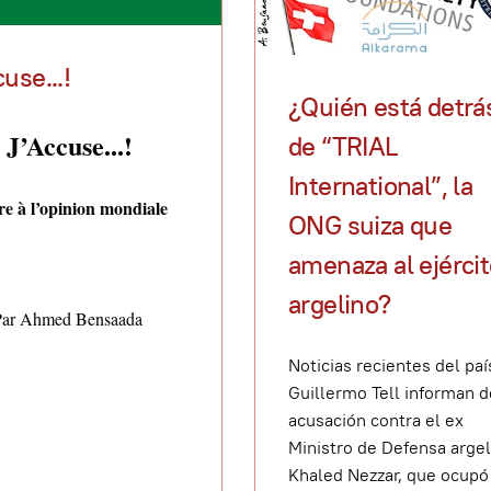
use...!
¿Quién está detrá
J’Accuse...!
de “TRIAL
International”, la
re à l’opinion mondiale
ONG suiza que
amenaza al ejérci
argelino?
Par Ahmed Bensaada
Noticias recientes del paí
Guillermo Tell informan d
acusación contra el ex
Ministro de Defensa argel
Khaled Nezzar, que ocupó