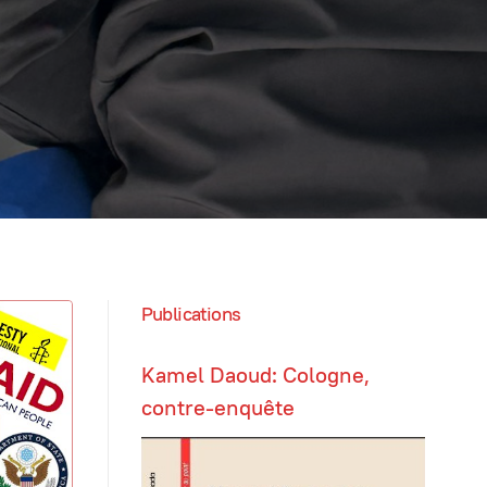
Publications
Kamel Daoud: Cologne,
contre-enquête